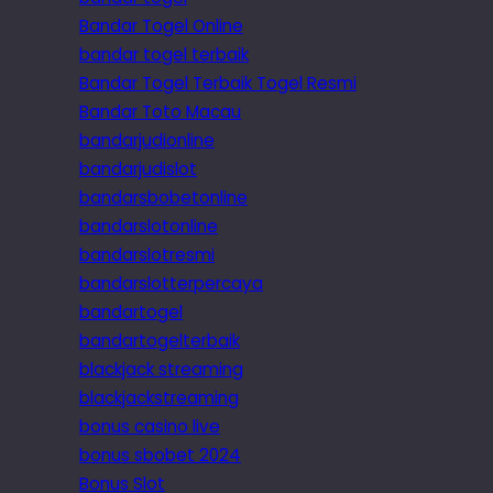
Bandar Togel Online
bandar togel terbaik
Bandar Togel Terbaik Togel Resmi
Bandar Toto Macau
bandarjudionline
bandarjudislot
bandarsbobetonline
bandarslotonline
bandarslotresmi
bandarslotterpercaya
bandartogel
bandartogelterbaik
blackjack streaming
blackjackstreaming
bonus casino live
bonus sbobet 2024
Bonus Slot