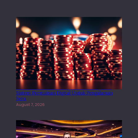
Live Games Casino Mengenal Teknologi Dan
Sistem Permainan Digital Untuk Pengalaman
Seru
August 7, 2026