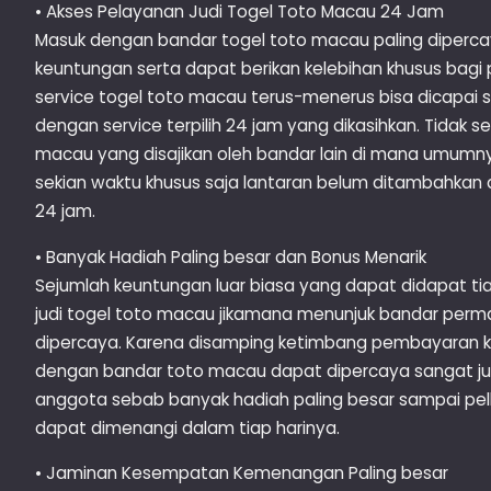
• Akses Pelayanan Judi Togel Toto Macau 24 Jam
Masuk dengan bandar togel toto macau paling diperca
keuntungan serta dapat berikan kelebihan khusus bagi 
service togel toto macau terus-menerus bisa dicapai se
dengan service terpilih 24 jam yang dikasihkan. Tidak 
macau yang disajikan oleh bandar lain di mana umumn
sekian waktu khusus saja lantaran belum ditambahkan d
24 jam.
• Banyak Hadiah Paling besar dan Bonus Menarik
Sejumlah keuntungan luar biasa yang dapat didapat tia
judi togel toto macau jikamana menunjuk bandar perma
dipercaya. Karena disamping ketimbang pembayaran 
dengan bandar toto macau dapat dipercaya sangat j
anggota sebab banyak hadiah paling besar sampai pelb
dapat dimenangi dalam tiap harinya.
• Jaminan Kesempatan Kemenangan Paling besar