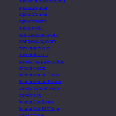
agensbobetterpercaya
agenslotgacor
agenslotonline
agenslotresmi
agentogela
arena sabung ayam
arenasabungayam
baccarat online
baccaratonline
bandar judi poker online
Bandar Macau
Bandar Macau Online
Bandar Macau Terbaik
bandar sbobet resmi
bandar slot
Bandar Slot Resmi
Bandar Slot RTP Tinggi
bandar togel