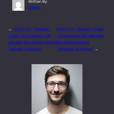
Written By:
admin
←
KOITOTO – Bandar
KOITOTO – Bandar Togel
Togel Toto Macau Sah
Toto Macau Sah dengan
dengan Bervariasi Sarana
Beraneka Sarana
Terbaik Di Rantau
Terhebat Di Rampi
→