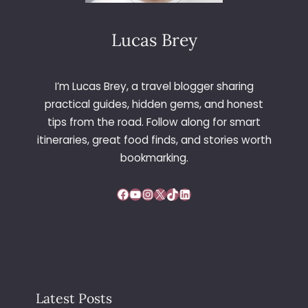
Lucas Brey
I’m Lucas Brey, a travel blogger sharing
practical guides, hidden gems, and honest
tips from the road. Follow along for smart
itineraries, great food finds, and stories worth
bookmarking.
Facebook
YouTube
Instagram
X
TikTok
LinkedIn
Latest Posts