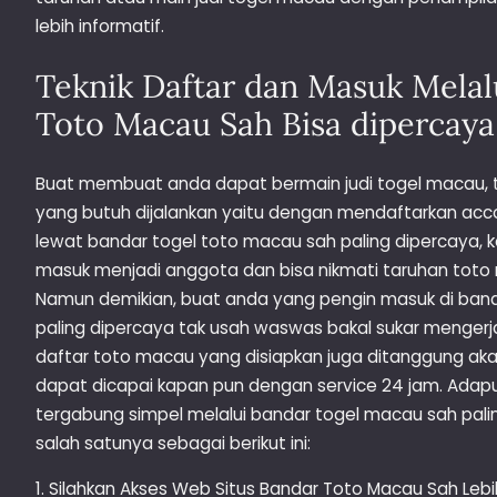
lebih informatif.
Teknik Daftar dan Masuk Melal
Toto Macau Sah Bisa dipercaya
Buat membuat anda dapat bermain judi togel macau,
yang butuh dijalankan yaitu dengan mendaftarkan accoun
lewat bandar togel toto macau sah paling dipercaya,
masuk menjadi anggota dan bisa nikmati taruhan toto
Namun demikian, buat anda yang pengin masuk di ban
paling dipercaya tak usah waswas bakal sukar menger
daftar toto macau yang disiapkan juga ditanggung 
dapat dicapai kapan pun dengan service 24 jam. Adapu
tergabung simpel melalui bandar togel macau sah palin
salah satunya sebagai berikut ini:
1. Silahkan Akses Web Situs Bandar Toto Macau Sah Lebi