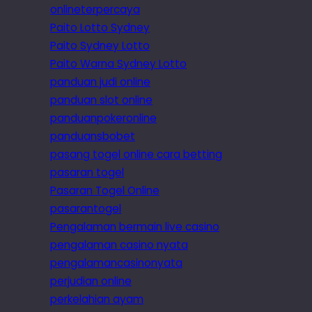
onlineterpercaya
Paito Lotto Sydney
Paito Sydney Lotto
Paito Warna Sydney Lotto
panduan judi online
panduan slot online
panduanpokeronline
panduansbobet
pasang togel online cara betting
pasaran togel
Pasaran Togel Online
pasarantogel
Pengalaman bermain live casino
pengalaman casino nyata
pengalamancasinonyata
perjudian online
perkelahian ayam