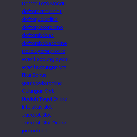
Daftar Toto Macau
daftarbandarslot
daftarjudionline
daftarpokeronline
daftarsbobet
daftarsbobetonline
Data Sydney Lotto
event sabung ayam
eventsabungayam
Fitur Bonus
gamepokeronline
Gulungan Slot
Hadiah Togel Online
info situs slot
Jackpot Slot
Jackpot Slot Online
jackpotslot