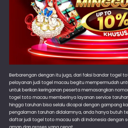
Berbarengan dengan itu juga, dari faksi bandar togel
pelayanan judi togel macau begitu mempermudah untu
untuk berikan keringanan peserta memasangkan nomor 
togel toto macau memberinya layanan service taruha
hingga taruhan bisa selalu dicapai dengan gampang k
pengalaman taruhan didalamnya, anda hanya butuh ter
daftar judi togel toto macau sah di Indonesia dengan ser
aman dan proses yang cepat.