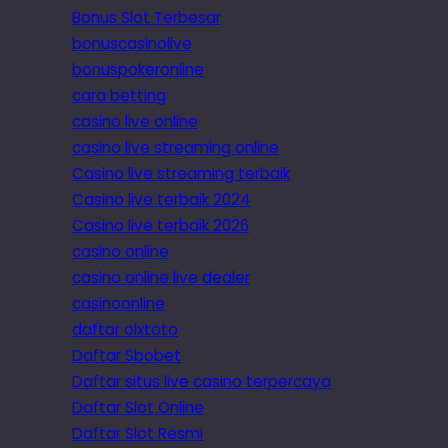
Bonus Slot Terbesar
bonuscasinolive
bonuspokeronline
cara betting
casino live online
casino live streaming online
Casino live streaming terbaik
Casino live terbaik 2024
Casino live terbaik 2026
casino online
casino online live dealer
casinoonline
daftar olxtoto
Daftar Sbobet
Daftar situs live casino terpercaya
Daftar Slot Online
Daftar Slot Resmi