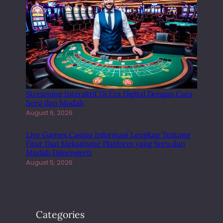
Live Games Casino Mengenal Perkembangan
Streaming Interaktif Di Era Digital Dengan Cara
Seru dan Mudah
August 6, 2026
Live Games Casino Informasi Lengkap Tentang
Fitur Dan Mekanisme Platform yang Seru dan
Mudah Dimengerti
August 5, 2026
Categories