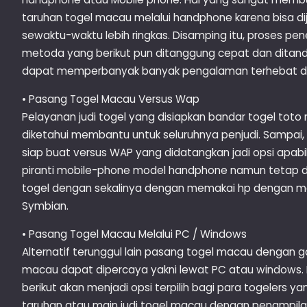
taruhan togel macau melalui handphone karena bisa 
sewaktu-waktu lebih ringkas. Disamping itu, proses p
metoda yang berikut pun ditanggung cepat dan ditand
dapat memperbanyak banyak pengalaman terhebat da
• Pasang Togel Macau Versus Wap
Pelayanan judi togel yang disiapkan bandar togel tot
diketahui membantu untuk seluruhnya penjudi. Sampai,
siap buat versus WAP yang didatangkan jadi opsi apab
piranti mobile-phone model handphone namun tetap
togel dengan sekalinya dengan memakai hp dengan me
Symbian.
• Pasang Togel Macau Melalui PC / Windows
Alternatif terunggul lain pasang togel macau dengan 
macau dapat dipercaya yakni lewat PC atau windows. P
berikut akan menjadi opsi terpilih bagi para togelers
taruhan atau main judi togel macau dengan penampil