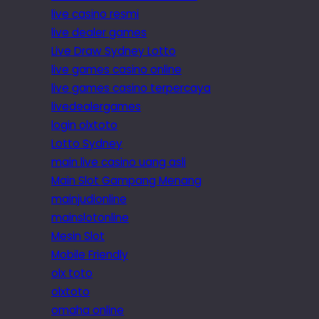
live casino resmi
live dealer games
Live Draw Sydney Lotto
live games casino online
live games casino terpercaya
livedealergames
login olxtoto
Lotto Sydney
main live casino uang asli
Main Slot Gampang Menang
mainjudionline
mainslotonline
Mesin Slot
Mobile Friendly
olx toto
olxtoto
omaha online