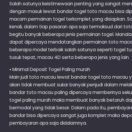
Salah satunya keistimewaan penting yang sangat men
dengan masuk lewat bandar togel toto macau bisa di
macam permainan togel terkomplet yang disiapkan. S
kenali, dalam tiap pasaran apa saja termaksud dari t
begitu banyak beberapa jenis permainan togel. Manal
dapat dipercaya mendatangkan permainan toto macau
beberapa model terbaik salah satunya seperti togel t
tusuk tepat, macau 4D serta beberapa jenis yang lain.
• Minimal Deposit Togel Paling murah
Main judi toto macau lewat bandar togel toto macau y
akan tidak membuat sukar banyak penjudi dalam melaks
bandar toto macau paling dipercaya memberinya seku
togel paling murah maka membuat banyak betaruh da
bermodal yang tidak besar. Dalam pada itu, pembayaran
bandar bisa dipercaya sangat juga komplet maka depo
pembayaran apa saja didalamnya.