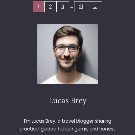
I
N
M
…
1
2
3
21
→
O
S
E
N
E
N
L
R
Y
I
V
E
N
E
N
E
R
A
P
S
N
R
T
G
O
A
K
F
B
A
E
I
N
S
L
I
M
O
O
Lucas Brey
N
D
A
E
L
R
D
I’m Lucas Brey, a travel blogger sharing
N
E
practical guides, hidden gems, and honest
U
N