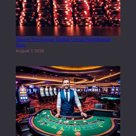
R
A
N
S
P
Live Games Casino Mengenal Teknologi Dan
A
Sistem Permainan Digital Untuk Pengalaman
R
Seru
A
August 7, 2026
N
M
O
D
E
R
N
S
T
A
B
I
Live Games Casino Mengenal Perkembangan
L