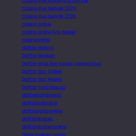
Casino live streaming terbaik
Casino live terbaik 2024
Casino live terbaik 2026
casino online
casino online live dealer
casinoonline
daftar olxtoto
Daftar Sbobet
Daftar situs live casino terpercaya
Daftar Slot Online
Daftar Slot Resmi
Daftar Toto Macau
daftarbandarslot
daftarjudionline
daftarpokeronline
daftarsbobet
daftarsbobetonline
Data Sydney Lotto