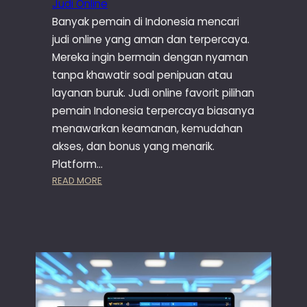
Judi Online
N
M
Banyak pemain di Indonesia mencari
P
A
judi online yang aman dan terpercaya.
R
K
O
Mereka ingin bermain dengan nyaman
S
F
I
tanpa khawatir soal penipuan atau
E
M
layanan buruk. Judi online favorit pilihan
S
A
pemain Indonesia terpercaya biasanya
I
L
menawarkan keamanan, kemudahan
O
N
akses, dan bonus yang menarik.
A
Platform…
L
:
READ MORE
B
J
E
U
R
D
K
I
U
O
A
N
L
L
I
I