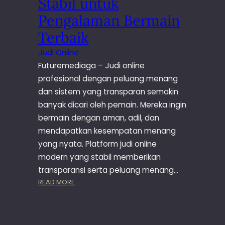
Stabil untuk
N
P
G
E
Pengalaman Bermain
A
N
Terbaik
M
G
E
A
Judi Online
P
L
Futuremediaga – Judi online
L
A
A
profesional dengan peluang menang
M
Y
dan sistem yang transparan semakin
A
K
N
banyak dicari oleh pemain. Mereka ingin
O
B
bermain dengan aman, adil, dan
M
E
mendapatkan kesempatan menang
P
R
yang nyata. Platform judi online
E
M
T
modern yang stabil memberikan
A
I
I
transparansi serta peluang menang…
T
N
:
READ MORE
I
Y
J
F
A
U
D
N
D
A
G