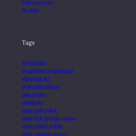
Sabung Ayam
I
Sbobet
N
T
E
R
B
Tags
A
I
K
#AgenSlot
#AgenSlotTerpercaya
#BandarSlot
#SitusSlotGacor
adu ayam
aduayam
agen judi online
agen live games casino
agen poker online
agen sabung ayam