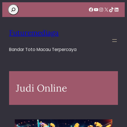
Search
Facebook
YouTube
Instagram
X
TikTok
Linke
Futuremediaga
Bandar Toto Macau Terpercaya
Judi Online