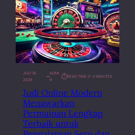
JULY 18,
ADMI
⏱︎
READ TIME:
2–3 MINUTES
2026
N
Judi Online Modern
Menawarkan
Permainan Lengkap
Terbaik untuk
Pengalaman Seru dan