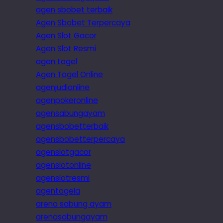
agen sbobet terbaik
Agen Sbobet Terpercaya
Agen Slot Gacor
Agen Slot Resmi
agen togel
Agen Togel Online
agenjudionline
agenpokeronline
agensabungayam
agensbobetterbaik
agensbobetterpercaya
agenslotgacor
agenslotonline
agenslotresmi
agentogela
arena sabung ayam
arenasabungayam