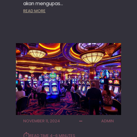
Y
akan mengupas…
A
:
READ MORE
D
C
I
A
I
R
N
I
D
J
O
U
N
D
E
I
S
S
I
L
A
O
T
O
N
L
I
NOVEMBER 11, 2024
ADMIN
N
E
⏱︎
READ TIME:
4–6 MINUTES