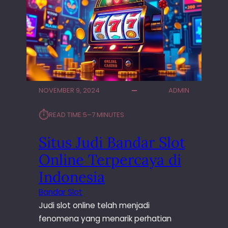
E
N
J
U
D
I
S
L
NOVEMBER 9, 2024
ADMIN
O
T
⏱︎
READ TIME:
5–7 MINUTES
R
E
Situs Judi Bandar Slot
S
M
Online Terpercaya di
I
Indonesia
T
E
Bandar Slot
R
Judi slot online telah menjadi
B
fenomena yang menarik perhatian
A