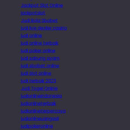
Jackpot Slot Online
jackpotslot
Judi Bola Sbobet
judi live dealer casino
judi online
judi online terbaik
judi poker online
judi sabung ayam
judi sbobet online
judi slot online
judi terbaik 2023
Judi Togel Online
judionlineindonesia
judionlineterbaik
judionlineterpercaya
judionlineuangasli
judipokeronline