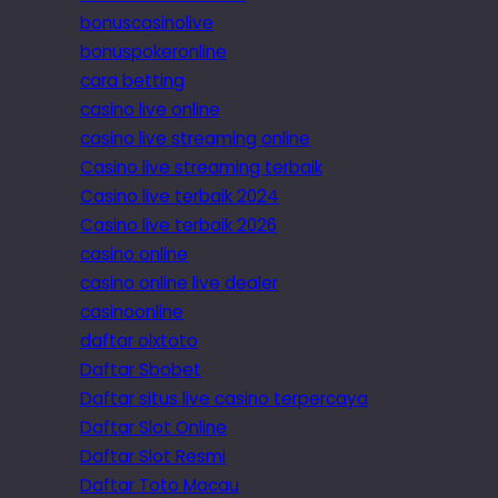
bonuscasinolive
bonuspokeronline
cara betting
casino live online
casino live streaming online
Casino live streaming terbaik
Casino live terbaik 2024
Casino live terbaik 2026
casino online
casino online live dealer
casinoonline
daftar olxtoto
Daftar Sbobet
Daftar situs live casino terpercaya
Daftar Slot Online
Daftar Slot Resmi
Daftar Toto Macau