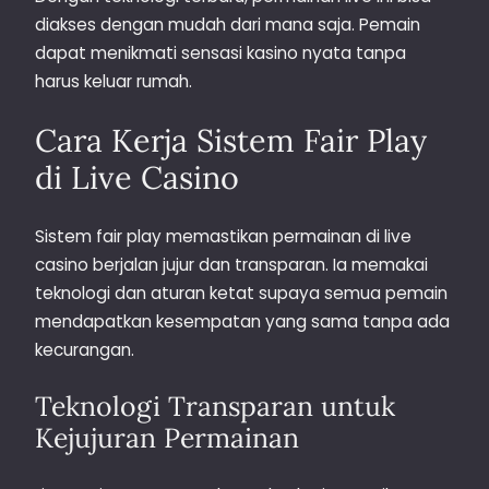
diakses dengan mudah dari mana saja. Pemain
dapat menikmati sensasi kasino nyata tanpa
harus keluar rumah.
Cara Kerja Sistem Fair Play
di Live Casino
Sistem fair play memastikan permainan di live
casino berjalan jujur dan transparan. Ia memakai
teknologi dan aturan ketat supaya semua pemain
mendapatkan kesempatan yang sama tanpa ada
kecurangan.
Teknologi Transparan untuk
Kejujuran Permainan