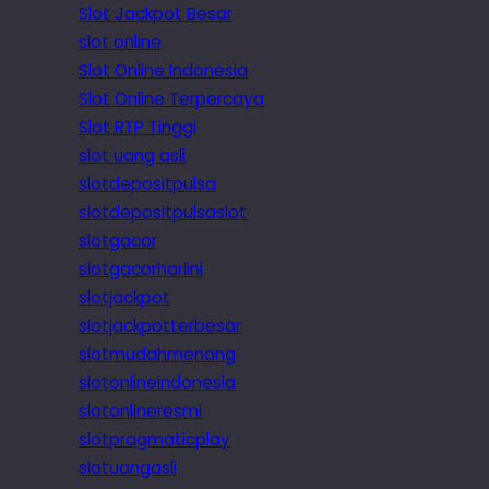
Slot Jackpot Besar
slot online
Slot Online Indonesia
Slot Online Terpercaya
Slot RTP Tinggi
slot uang asli
slotdepositpulsa
slotdepositpulsaslot
slotgacor
slotgacorhariini
slotjackpot
slotjackpotterbesar
slotmudahmenang
slotonlineindonesia
slotonlineresmi
slotpragmaticplay
slotuangasli