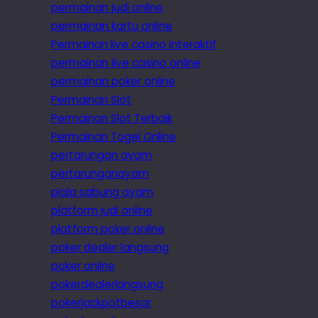
permainan judi online
permainan kartu online
Permainan live casino interaktif
permainan live casino online
permainan poker online
Permainan Slot
Permainan Slot Terbaik
Permainan Togel Online
pertarungan ayam
pertarunganayam
piala sabung ayam
platform judi online
platform poker online
poker dealer langsung
poker online
pokerdealerlangsung
pokerjackpotbesar