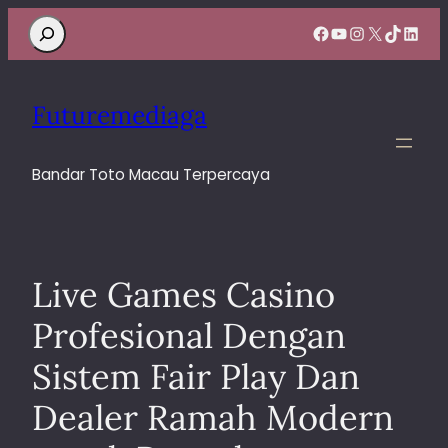
Search
Facebook
YouTube
Instagram
X
TikTok
Linke
Futuremediaga
Bandar Toto Macau Terpercaya
Live Games Casino
Profesional Dengan
Sistem Fair Play Dan
Dealer Ramah Modern