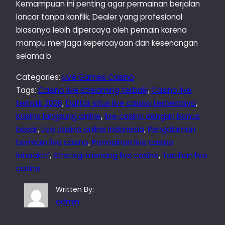
Kemampuan ini penting agar permainan berjalan
lancar tanpa konflik. Dealer yang profesional
biasanya lebih dipercaya oleh pemain karena
mampu menjaga kepercayaan dan kesenangan
selama b
Categories:
Live Games Casino
Tags:
Casino live streaming terbaik
, 
Casino live
terbaik 2026
, 
Daftar situs live casino terpercaya
, 
Kasino langsung online
, 
live casino dengan bonus
besar
, 
Live casino online Indonesia
, 
Pengalaman
bermain live casino
, 
Permainan live casino
interaktif
, 
Strategi menang live casino
, 
Taruhan live
casino
Written By:
admin