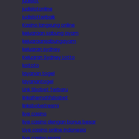
judislot
judislotonline
judislotterbaik
Kasino langsung online
kejuaraan sabung ayam
kejuaraansabungayam
keluaran sydney
Keluaran Sydney Lotto
koitoto
layanan togel
layanantogel
Link Sbobet Terbaru
linkalternatifsbobet
linksbobetresmi
live casino
live casino dengan bonus besar
Live casino online Indonesia
live casino resmi