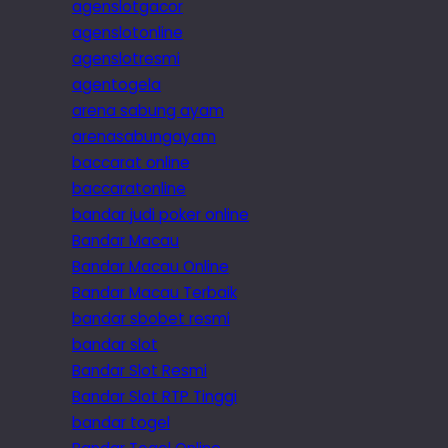
agenslotgacor
agenslotonline
agenslotresmi
agentogela
arena sabung ayam
arenasabungayam
baccarat online
baccaratonline
bandar judi poker online
Bandar Macau
Bandar Macau Online
Bandar Macau Terbaik
bandar sbobet resmi
bandar slot
Bandar Slot Resmi
Bandar Slot RTP Tinggi
bandar togel