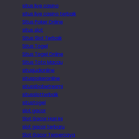
situs live casino
situs live casino terbaik
Situs Poker Online
situs slot
Situs Slot Terbaik
Situs Togel
Situs Togel Online
Situs Toto Macau
situsjudionline
situspokeronline
situssbobetresmi
situsslotterbaik
situstogel
slot gacor
Slot Gacor Hari Ini
slot gacor terbaru
Slot Gacor Terpercaya