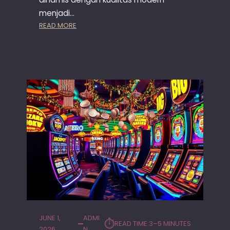
E
menjadi…
L
U
:
READ MORE
A
B
N
A
G
N
M
D
A
A
X
R
W
S
I
L
N
O
F
T
A
P
N
O
T
P
A
U
S
L
T
E
I
R
JUNE 1,
ADMI
⏱︎
READ TIME:
3–5 MINUTES
S
D
2026
N