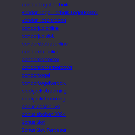
bandar togel terbaik
Bandar Togel Terbaik Togel Resmi
Bandar Toto Macau
bandarjudionline
bandarjudislot
bandarsbobetonline
bandarslotonline
bandarslotresmi
bandarslotterpercaya
bandartogel
bandartogelterbaik
blackjack streaming
blackjackstreaming
bonus casino live
bonus sbobet 2024
Bonus Slot
Bonus Slot Terbesar