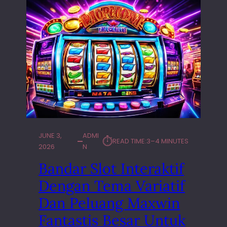
A
N
R
B
S
E
L
R
O
B
T
A
P
S
A
I
N
S
D
I
U
N
A
T
N
E
JUNE 3,
ADMI
⏱︎
READ TIME:
3–4 MINUTES
B
R
2026
N
E
N
Bandar Slot Interaktif
R
E
M
T
Dengan Tema Variatif
A
Y
Dan Peluang Maxwin
I
A
N
N
Fantastis Besar Untuk
S
G