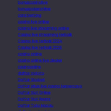
bonuscasinolive
bonuspokeronline
cara betting
casino live online
casino live streaming online
Casino live streaming terbaik
Casino live terbaik 2024
Casino live terbaik 2026
casino online
casino online live dealer
casinoonline
daftar olxtoto
Daftar Sbobet
Daftar situs live casino terpercaya
Daftar Slot Online
Daftar Slot Resmi
Daftar Toto Macau