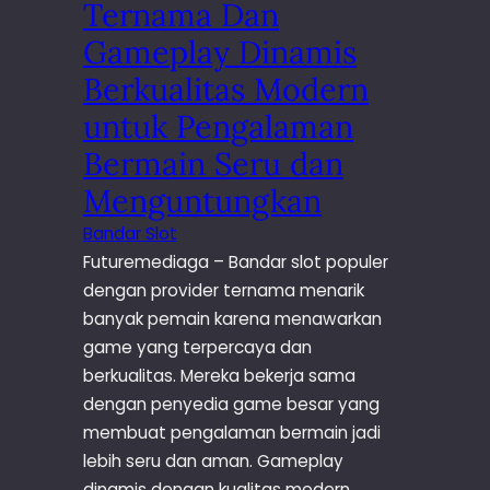
E
Ternama Dan
N
N
G
Gameplay Dinamis
G
A
A
Berkualitas Modern
N
N
T
untuk Pengalaman
T
E
I
Bermain Seru dan
M
P
A
Menguntungkan
S
V
M
A
Bandar Slot
U
R
Futuremediaga – Bandar slot populer
D
I
A
dengan provider ternama menarik
A
H
banyak pemain karena menawarkan
T
D
game yang terpercaya dan
I
A
F
berkualitas. Mereka bekerja sama
N
D
dengan penyedia game besar yang
A
A
membuat pengalaman bermain jadi
M
N
A
lebih seru dan aman. Gameplay
P
N
dinamis dengan kualitas modern