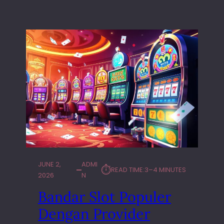
B
S
N
D
D
A
A
N
R
M
S
E
L
N
O
G
T
E
I
L
N
O
T
L
E
A
R
R
A
I
K
JUNE 2,
ADMI
⏱︎
S
READ TIME:
3–4 MINUTES
T
2026
N
I
I
K
Bandar Slot Populer
F
O
D
Dengan Provider
D
E