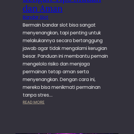
N
A
dan Aman
G
I
A
Bandar Slot
N
N
A
Bermain bandar slot bisa sangat
P
M
menyenangkan, tapi penting untuk
L
A
melakukannya secara bertanggung
A
N
jawab agar tidak mengalami kerugian
T
D
besar. Panduan ini membantu pemain
F
A
O
mengelola risiko dan menjaga
N
R
S
permainan tetap aman serta
M
E
menyenangkan. Dengan cara ini,
P
R
mereka bisa menikmati permainan
E
U
tanpa stres.…
R
:
M
READ MORE
B
A
A
I
N
N
D
A