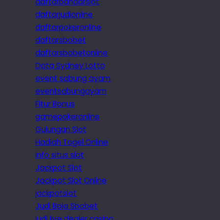
daftarbandarslot
daftarjudionline
daftarpokeronline
daftarsbobet
daftarsbobetonline
Data Sydney Lotto
event sabung ayam
eventsabungayam
Fitur Bonus
gamepokeronline
Gulungan Slot
Hadiah Togel Online
info situs slot
Jackpot Slot
Jackpot Slot Online
jackpotslot
Judi Bola Sbobet
judi live dealer casino