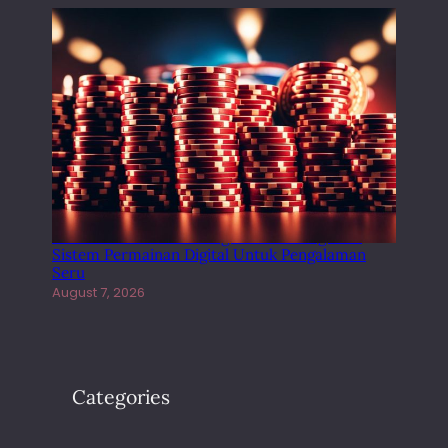
I
D
N
A
G
N
G
M
I
E
U
N
N
G
T
U
U
N
K
T
P
U
Live Games Casino Mengenal Teknologi Dan
E
N
Sistem Permainan Digital Untuk Pengalaman
N
Seru
G
G
August 7, 2026
K
A
A
L
N
A
M
Categories
A
N
B