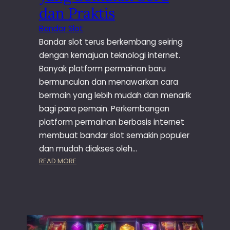
D
dan Praktis
A
A
N
N
Bandar Slot
M
H
Bandar slot terus berkembang seiring
U
A
D
dengan kemajuan teknologi internet.
L
A
Banyak platform permainan baru
Y
H
bermunculan dan menawarkan cara
A
D
bermain yang lebih mudah dan menarik
N
A
G
bagi para pemain. Perkembangan
N
P
platform permainan berbasis internet
S
E
E
membuat bandar slot semakin populer
R
R
dan mudah diakses oleh…
L
U
:
READ MORE
U
B
B
D
E
A
I
R
N
K
M
D
E
A
A
T
I
R