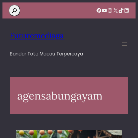
Search
Facebook
YouTube
Instagram
X
TikTok
Linke
Futuremediaga
Bandar Toto Macau Terpercaya
agensabungayam