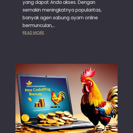
yang dapat Anda akses. Dengan
A
semakin meningkatnya popularitas,
Y
banyak agen sabung ayam online
A
D
bermunculan,…
I
:
READ MORE
I
S
N
I
D
T
O
U
N
S
E
J
S
U
I
D
A
I
S
A
B
U
N
G