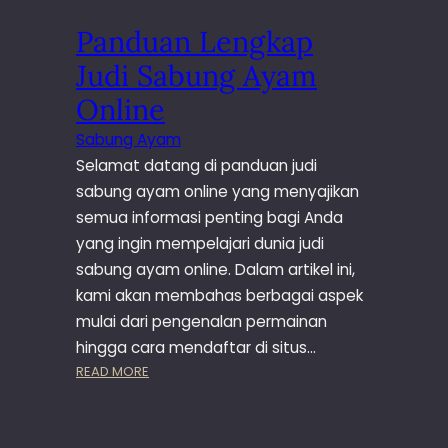
G
Panduan Lengkap
J
U
Judi Sabung Ayam
D
Online
I
S
Sabung Ayam
A
Selamat datang di panduan judi
B
sabung ayam online yang menyajikan
U
semua informasi penting bagi Anda
N
G
yang ingin mempelajari dunia judi
A
sabung ayam online. Dalam artikel ini,
Y
kami akan membahas berbagai aspek
A
mulai dari pengenalan permainan
M
hingga cara mendaftar di situs…
O
:
N
READ MORE
P
L
A
I
N
N