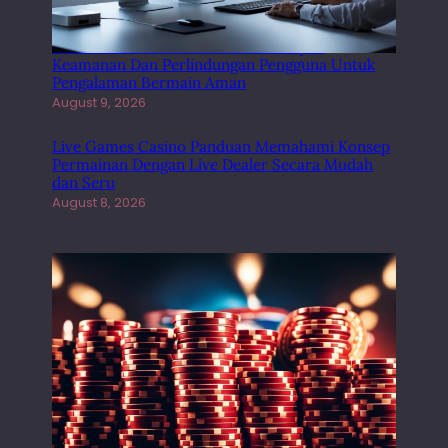
Judi Online Panduan Memahami Aspek
Keamanan Dan Perlindungan Pengguna Untuk
Pengalaman Bermain Aman
August 9, 2026
Live Games Casino Panduan Memahami Konsep
Permainan Dengan Live Dealer Secara Mudah
dan Seru
August 8, 2026