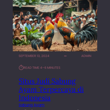
SEPTEMBER 13, 2024
ADMIN
⏱︎
READ TIME:
4–6 MINUTES
Situs Judi Sabung
Ayam Terpercaya di
Indonesia
Sabung Ayam