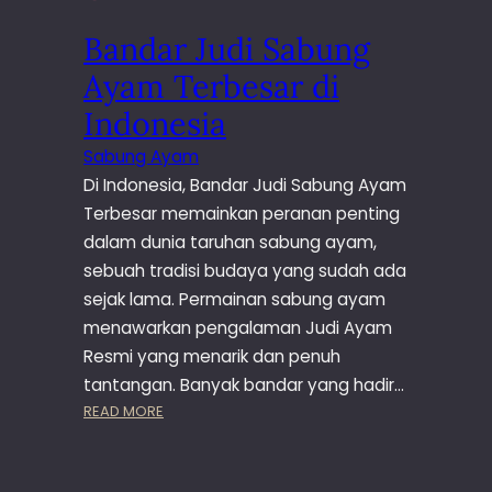
N
G
Bandar Judi Sabung
A
Y
Ayam Terbesar di
A
Indonesia
M
O
Sabung Ayam
N
Di Indonesia, Bandar Judi Sabung Ayam
L
Terbesar memainkan peranan penting
I
dalam dunia taruhan sabung ayam,
N
E
sebuah tradisi budaya yang sudah ada
T
sejak lama. Permainan sabung ayam
E
menawarkan pengalaman Judi Ayam
R
Resmi yang menarik dan penuh
B
tantangan. Banyak bandar yang hadir…
A
:
I
READ MORE
B
K
A
N