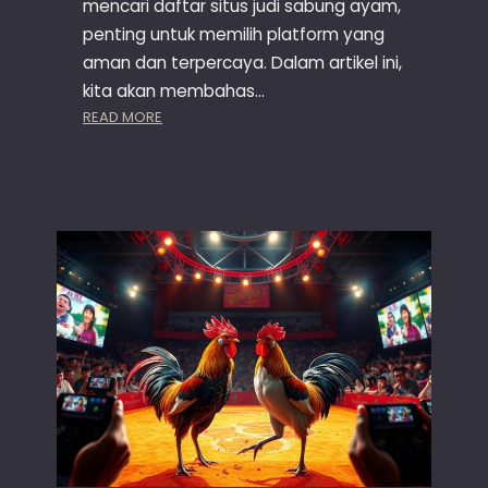
mencari daftar situs judi sabung ayam,
I
penting untuk memilih platform yang
N
aman dan terpercaya. Dalam artikel ini,
D
kita akan membahas…
O
:
N
READ MORE
D
E
A
S
F
I
T
A
A
R
S
I
T
U
S
J
U
D
I