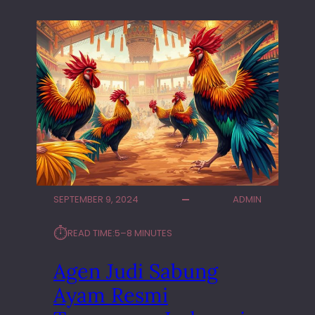
D
E
U
A
N
L
E
N
G
K
A
P
J
U
SEPTEMBER 9, 2024
ADMIN
D
I
⏱︎
READ TIME:
5–8 MINUTES
S
A
Agen Judi Sabung
B
U
Ayam Resmi
N