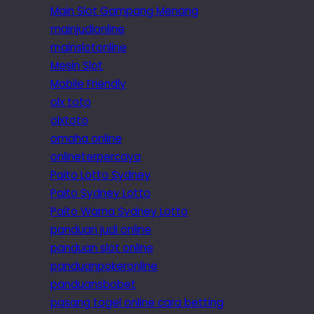
Main Slot Gampang Menang
mainjudionline
mainslotonline
Mesin Slot
Mobile Friendly
olx toto
olxtoto
omaha online
onlineterpercaya
Paito Lotto Sydney
Paito Sydney Lotto
Paito Warna Sydney Lotto
panduan judi online
panduan slot online
panduanpokeronline
panduansbobet
pasang togel online cara betting