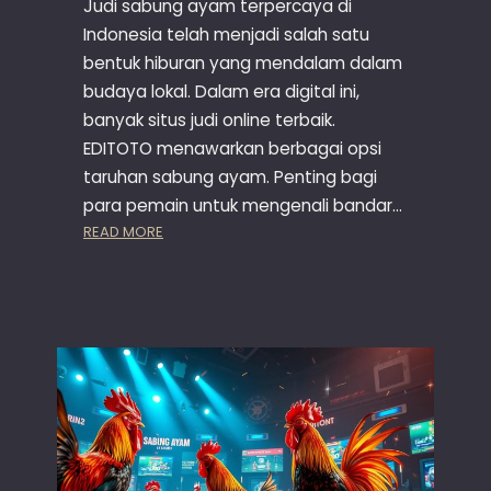
Judi sabung ayam terpercaya di
Indonesia telah menjadi salah satu
bentuk hiburan yang mendalam dalam
budaya lokal. Dalam era digital ini,
banyak situs judi online terbaik.
EDITOTO menawarkan berbagai opsi
taruhan sabung ayam. Penting bagi
para pemain untuk mengenali bandar…
:
READ MORE
S
I
T
U
S
J
U
D
I
S