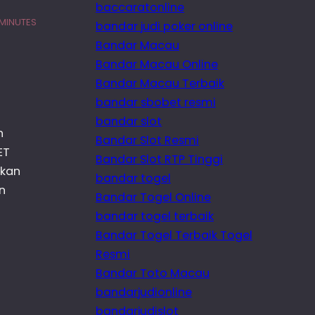
baccaratonline
MINUTES
bandar judi poker online
Bandar Macau
Bandar Macau Online
Bandar Macau Terbaik
bandar sbobet resmi
bandar slot
h
Bandar Slot Resmi
ET
Bandar Slot RTP Tinggi
rkan
bandar togel
n
Bandar Togel Online
bandar togel terbaik
Bandar Togel Terbaik Togel
Resmi
Bandar Toto Macau
bandarjudionline
bandarjudislot