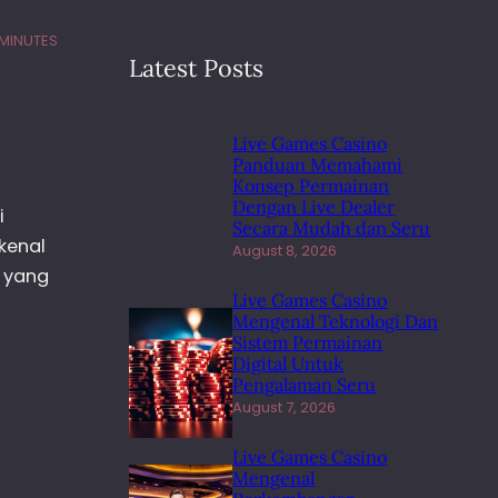
 MINUTES
Latest Posts
Live Games Casino
Panduan Memahami
Konsep Permainan
Dengan Live Dealer
i
Secara Mudah dan Seru
kenal
August 8, 2026
a yang
Live Games Casino
Mengenal Teknologi Dan
Sistem Permainan
Digital Untuk
Pengalaman Seru
August 7, 2026
Live Games Casino
Mengenal