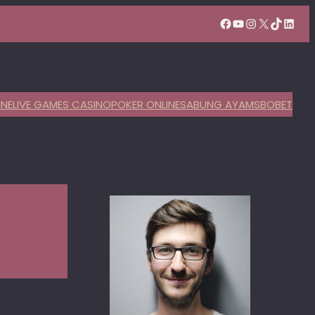
Facebook
YouTube
Instagram
X
TikTok
Linke
INE
LIVE GAMES CASINO
POKER ONLINE
SABUNG AYAM
SBOBET