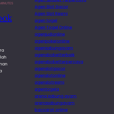
MINUTES
Agen Slot Gacor
Agen Slot Resmi
ook
agen togel
Agen Togel Online
agenjudionline
agenpokeronline
agensabungayam
ra
agensbobetterbaik
lah
agensbobetterpercaya
inan
agenslotgacor
a
agenslotonline
agenslotresmi
agentogela
arena sabung ayam
arenasabungayam
baccarat online