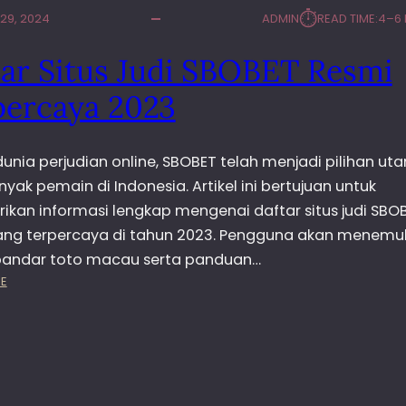
P
R
⏱︎
29, 2024
ADMIN
READ TIME:
4–6 
E
D
R
I
tar Situs Judi SBOBET Resmi
C
P
A
L
percaya 2023
Y
A
A
T
D
F
unia perjudian online, SBOBET telah menjadi pilihan ut
I
O
I
R
yak pemain di Indonesia. Artikel ini bertujuan untuk
N
M
kan informasi lengkap mengenai daftar situs judi SBO
D
J
ang terpercaya di tahun 2023. Pengguna akan menemu
O
U
bandar toto macau serta panduan…
N
D
E
I
:
E
S
S
D
I
B
A
A
O
F
B
T
E
A
T
R