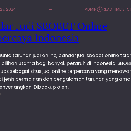
T
G
⏱︎
E
27, 2024
ADMIN
READ TIME:
3–5 
D
R
I
P
dar Judi SBOBET Online
J
E
U
percaya Indonesia
R
D
C
I
A
S
Y
nia taruhan judi online, bandar judi sbobet online tela
B
A
O
 pilihan utama bagi banyak petaruh di Indonesia. SBOB
2
B
 luas sebagai situs judi online terpercaya yang menawa
0
E
i jenis permainan dan pengalaman taruhan yang ama
2
T
3
enyenangkan. Dibackup oleh…
S
P
:
E
O
B
R
A
T
N
S
D
B
A