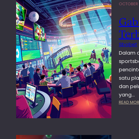
OCTOBER 
Gab
Terb
Sbobet
Dalam d
sportsb
pencint
satu pl
dan pel
yang…
READ MOR