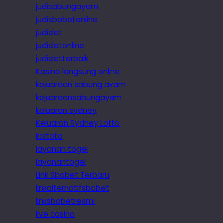
judisabungayam
judisbobetonline
judislot
judislotonline
judislotterbaik
Kasino langsung online
kejuaraan sabung ayam
kejuaraansabungayam
keluaran sydney
Keluaran Sydney Lotto
koitoto
layanan togel
layanantogel
Link Sbobet Terbaru
linkalternatifsbobet
linksbobetresmi
live casino