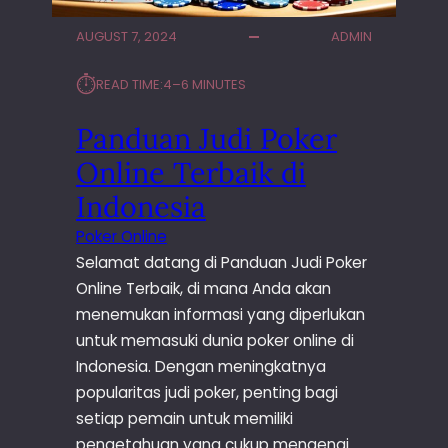
O
K
AUGUST 7, 2024
ADMIN
E
R
⏱︎
READ TIME:
4–6 MINUTES
O
N
Panduan Judi Poker
L
I
Online Terbaik di
N
Indonesia
E
T
Poker Online
E
Selamat datang di Panduan Judi Poker
R
Online Terbaik, di mana Anda akan
B
menemukan informasi yang diperlukan
A
I
untuk memasuki dunia poker online di
K
Indonesia. Dengan meningkatnya
2
popularitas judi poker, penting bagi
0
setiap pemain untuk memiliki
2
pengetahuan yang cukup mengenai
3