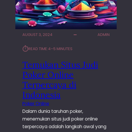
J
U
D
I
P
AUGUST 3, 2024
ADMIN
O
K
⏱︎
READ TIME:
4–5 MINUTES
E
R
Temukan Situs Judi
O
N
Poker Online
L
Terpercaya di
I
N
Indonesia
E
Poker Online
T
E
Dalam dunia taruhan poker,
R
menemukan situs judi poker online
P
terpercaya adalah langkah awal yang
E