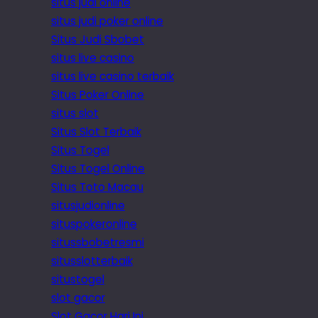
situs judi online
situs judi poker online
Situs Judi Sbobet
situs live casino
situs live casino terbaik
Situs Poker Online
situs slot
Situs Slot Terbaik
Situs Togel
Situs Togel Online
Situs Toto Macau
situsjudionline
situspokeronline
situssbobetresmi
situsslotterbaik
situstogel
slot gacor
Slot Gacor Hari Ini