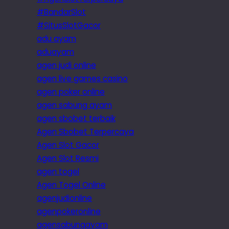
#BandarSlot
#SitusSlotGacor
adu ayam
aduayam
agen judi online
agen live games casino
agen poker online
agen sabung ayam
agen sbobet terbaik
Agen Sbobet Terpercaya
Agen Slot Gacor
Agen Slot Resmi
agen togel
Agen Togel Online
agenjudionline
agenpokeronline
agensabungayam