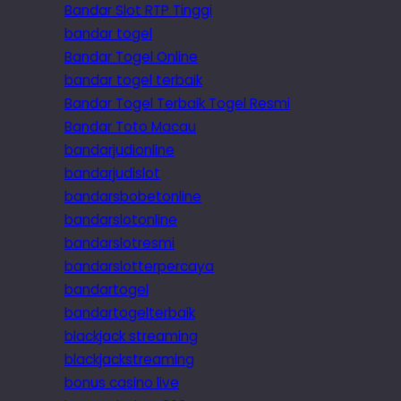
Bandar Slot RTP Tinggi
bandar togel
Bandar Togel Online
bandar togel terbaik
Bandar Togel Terbaik Togel Resmi
Bandar Toto Macau
bandarjudionline
bandarjudislot
bandarsbobetonline
bandarslotonline
bandarslotresmi
bandarslotterpercaya
bandartogel
bandartogelterbaik
blackjack streaming
blackjackstreaming
bonus casino live