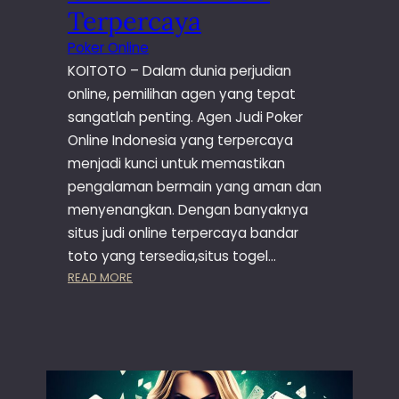
Terpercaya
D
I
Poker Online
P
KOITOTO – Dalam dunia perjudian
O
online, pemilihan agen yang tepat
K
sangatlah penting. Agen Judi Poker
E
R
Online Indonesia yang terpercaya
O
menjadi kunci untuk memastikan
N
pengalaman bermain yang aman dan
L
menyenangkan. Dengan banyaknya
I
situs judi online terpercaya bandar
N
E
toto yang tersedia,situs togel…
T
:
READ MORE
E
A
R
G
P
E
O
N
P
J
U
U