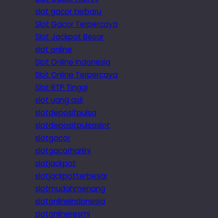
slot gacor terbaru
Slot Gacor Terpercaya
Slot Jackpot Besar
slot online
Slot Online Indonesia
Slot Online Terpercaya
Slot RTP Tinggi
slot uang asli
slotdepositpulsa
slotdepositpulsaslot
slotgacor
slotgacorhariini
slotjackpot
slotjackpotterbesar
slotmudahmenang
slotonlineindonesia
slotonlineresmi