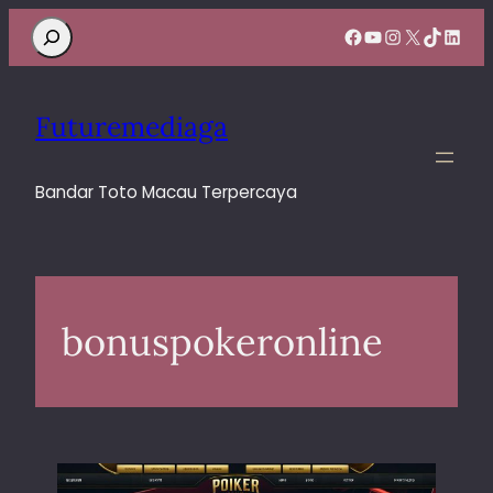
Search
Facebook
YouTube
Instagram
X
TikTok
Linke
Futuremediaga
Bandar Toto Macau Terpercaya
bonuspokeronline