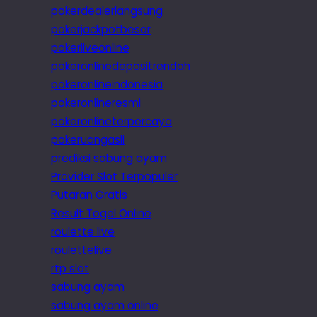
pokerdealerlangsung
pokerjackpotbesar
pokerliveonline
pokeronlinedepositrendah
pokeronlineindonesia
pokeronlineresmi
pokeronlineterpercaya
pokeruangasli
prediksi sabung ayam
Provider Slot Terpopuler
Putaran Gratis
Result Togel Online
roulette live
roulettelive
rtp slot
sabung ayam
sabung ayam online