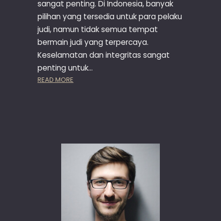
sangat penting. Di Indonesia, banyak
R
pilihan yang tersedia untuk para pelaku
C
A
judi, namun tidak semua tempat
Y
bermain judi yang terpercaya.
A
Keselamatan dan integritas sangat
2
penting untuk…
0
:
READ MORE
2
T
3
E
M
U
K
A
N
S
I
T
U
S
J