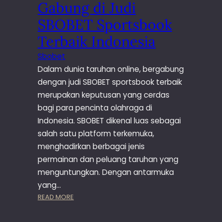
Gabung di Judi
T
R
SBOBET Sportsbook
E
Terbaik Indonesia
S
M
Sbobet
I
Dalam dunia taruhan online, bergabung
T
dengan judi SBOBET sportsbook terbaik
E
merupakan keputusan yang cerdas
R
P
bagi para pencinta olahraga di
E
Indonesia. SBOBET dikenal luas sebagai
R
salah satu platform terkemuka,
C
menghadirkan berbagai jenis
A
permainan dan peluang taruhan yang
Y
A
menguntungkan. Dengan antarmuka
2
yang…
0
:
READ MORE
2
G
3
A