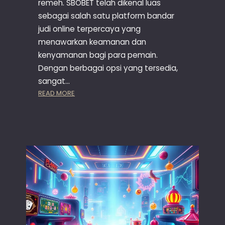
E
remeh. SBOBET telah dikenal luas
R
sebagai salah satu platform bandar
P
judi online terpercaya yang
E
menawarkan keamanan dan
R
kenyamanan bagi para pemain.
C
A
Dengan berbagai opsi yang tersedia,
Y
sangat…
A
:
READ MORE
T
E
M
U
K
A
N
S
I
T
U