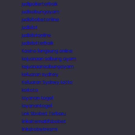
judipokerterbaik
judisabungayam
judisbobetonline
judislot
judislotonline
judislotterbaik
Kasino langsung online
kejuaraan sabung ayam
kejuaraansabungayam
keluaran sydney
Keluaran Sydney Lotto
koitoto
layanan togel
layanantogel
Link Sbobet Terbaru
linkalternatifsbobet
linksbobetresmi