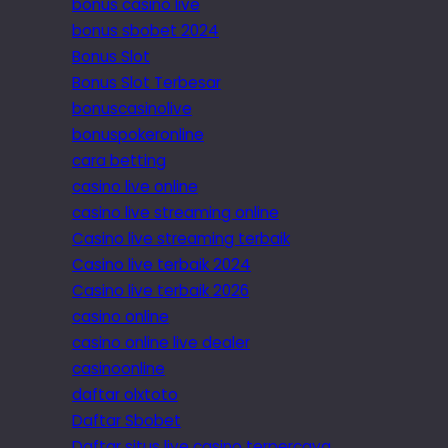
bonus casino live
bonus sbobet 2024
Bonus Slot
Bonus Slot Terbesar
bonuscasinolive
bonuspokeronline
cara betting
casino live online
casino live streaming online
Casino live streaming terbaik
Casino live terbaik 2024
Casino live terbaik 2026
casino online
casino online live dealer
casinoonline
daftar olxtoto
Daftar Sbobet
Daftar situs live casino terpercaya