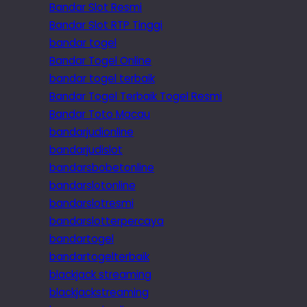
Bandar Slot Resmi
Bandar Slot RTP Tinggi
bandar togel
Bandar Togel Online
bandar togel terbaik
Bandar Togel Terbaik Togel Resmi
Bandar Toto Macau
bandarjudionline
bandarjudislot
bandarsbobetonline
bandarslotonline
bandarslotresmi
bandarslotterpercaya
bandartogel
bandartogelterbaik
blackjack streaming
blackjackstreaming