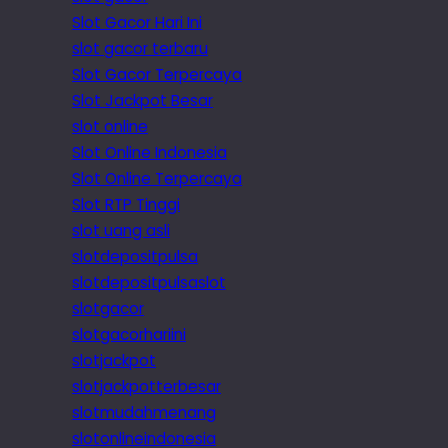
Slot Gacor Hari Ini
slot gacor terbaru
Slot Gacor Terpercaya
Slot Jackpot Besar
slot online
Slot Online Indonesia
Slot Online Terpercaya
Slot RTP Tinggi
slot uang asli
slotdepositpulsa
slotdepositpulsaslot
slotgacor
slotgacorhariini
slotjackpot
slotjackpotterbesar
slotmudahmenang
slotonlineindonesia