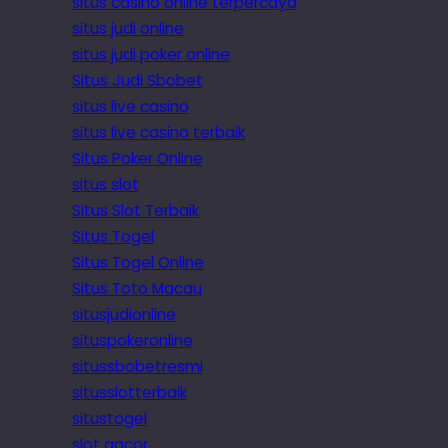
situs casino online terpercaya
situs judi online
situs judi poker online
Situs Judi Sbobet
situs live casino
situs live casino terbaik
Situs Poker Online
situs slot
Situs Slot Terbaik
Situs Togel
Situs Togel Online
Situs Toto Macau
situsjudionline
situspokeronline
situssbobetresmi
situsslotterbaik
situstogel
slot gacor