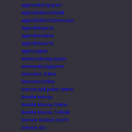
agensabungayam
agensbobetterbaik
agensbobetterpercaya
agenslotgacor
agenslotonline
agenslotresmi
agentogela
arena sabung ayam
arenasabungayam
baccarat online
baccaratonline
bandar judi poker online
Bandar Macau
Bandar Macau Online
Bandar Macau Terbaik
bandar sbobet resmi
bandar slot