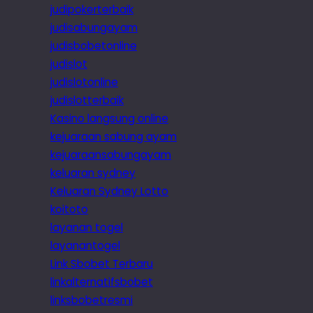
judipokerterbaik
judisabungayam
judisbobetonline
judislot
judislotonline
judislotterbaik
Kasino langsung online
kejuaraan sabung ayam
kejuaraansabungayam
keluaran sydney
Keluaran Sydney Lotto
koitoto
layanan togel
layanantogel
Link Sbobet Terbaru
linkalternatifsbobet
linksbobetresmi