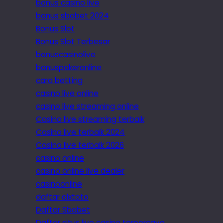
bonus casino live
bonus sbobet 2024
Bonus Slot
Bonus Slot Terbesar
bonuscasinolive
bonuspokeronline
cara betting
casino live online
casino live streaming online
Casino live streaming terbaik
Casino live terbaik 2024
Casino live terbaik 2026
casino online
casino online live dealer
casinoonline
daftar olxtoto
Daftar Sbobet
Daftar situs live casino terpercaya