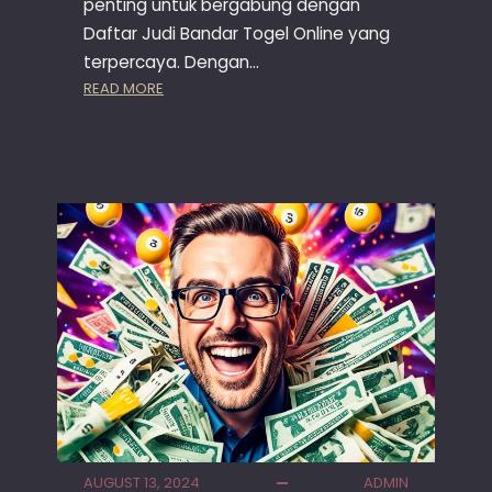
penting untuk bergabung dengan
N
Daftar Judi Bandar Togel Online yang
E
S
terpercaya. Dengan…
I
:
READ MORE
A
G
A
B
U
N
G
D
A
F
T
A
R
J
U
D
I
AUGUST 13, 2024
ADMIN