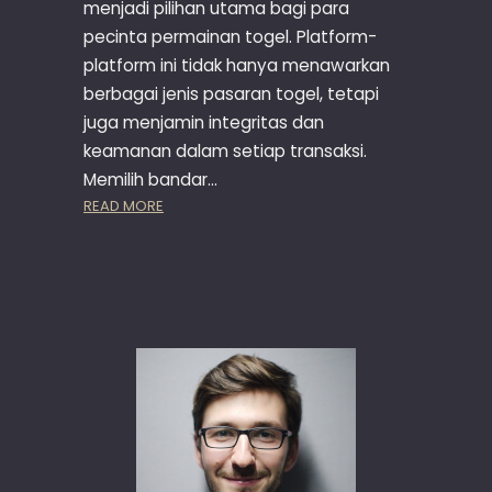
menjadi pilihan utama bagi para
R
P
pecinta permainan togel. Platform-
E
platform ini tidak hanya menawarkan
R
berbagai jenis pasaran togel, tetapi
C
juga menjamin integritas dan
A
keamanan dalam setiap transaksi.
Y
A
Memilih bandar…
I
:
READ MORE
N
S
D
I
O
T
N
U
E
S
S
J
I
U
A
D
I
B
A