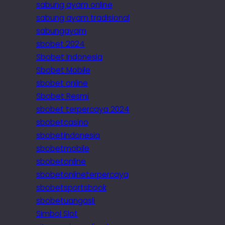
sabung ayam online
sabung ayam tradisional
sabungayam
sbobet 2024
Sbobet Indonesia
Sbobet Mobile
sbobet online
Sbobet Resmi
sbobet terpercaya 2024
sbobetcasino
sbobetindonesia
sbobetmobile
sbobetonline
sbobetonlineterpercaya
sbobetsportsbook
sbobetuangasli
Simbol Slot