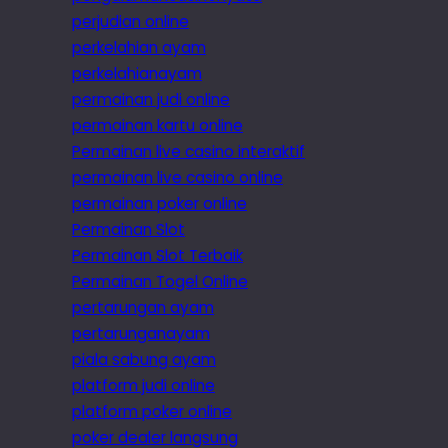
perjudian online
perkelahian ayam
perkelahianayam
permainan judi online
permainan kartu online
Permainan live casino interaktif
permainan live casino online
permainan poker online
Permainan Slot
Permainan Slot Terbaik
Permainan Togel Online
pertarungan ayam
pertarunganayam
piala sabung ayam
platform judi online
platform poker online
poker dealer langsung