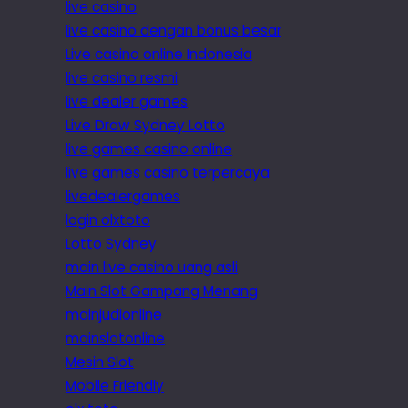
live casino
live casino dengan bonus besar
Live casino online Indonesia
live casino resmi
live dealer games
Live Draw Sydney Lotto
live games casino online
live games casino terpercaya
livedealergames
login olxtoto
Lotto Sydney
main live casino uang asli
Main Slot Gampang Menang
mainjudionline
mainslotonline
Mesin Slot
Mobile Friendly