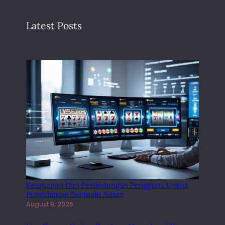
I
N
Latest Posts
D
O
N
E
S
I
A
Judi Online Panduan Memahami Aspek
Keamanan Dan Perlindungan Pengguna Untuk
Pengalaman Bermain Aman
August 9, 2026