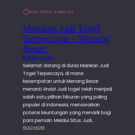
B
A
⏱︎
READ TIME:
6–8 MINUTES
N
D
Mainkan Judi Togel
A
R
Terpercaya – Menang
T
Besar!
O
G
Bandar Togel
E
Selamat datang di dunia Mainkan Judi
L
Togel Terpercaya, di mana
O
kesempatan untuk Menang Besar
N
L
menanti Anda! Judi togel telah menjadi
I
salah satu pilihan hiburan yang paling
N
populer di Indonesia, menawarkan
E
potensi keuntungan yang menarik bagi
T
para pemain. Melalui Situs Judi…
E
:
R
READ MORE
M
P