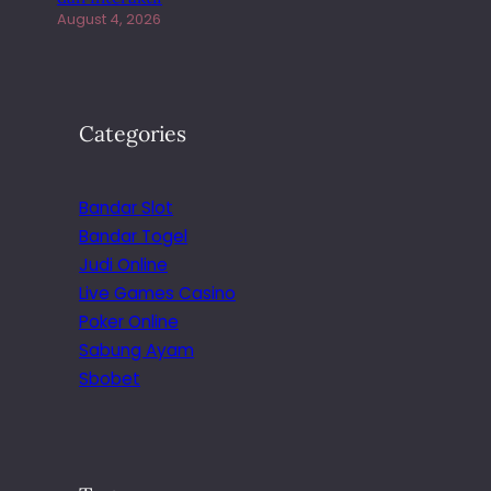
E
August 4, 2026
L
A
Y
M
U
Categories
D
A
H
Bandar Slot
D
Bandar Togel
A
Judi Online
N
Live Games Casino
A
Poker Online
M
A
Sabung Ayam
N
Sbobet
B
E
R
M