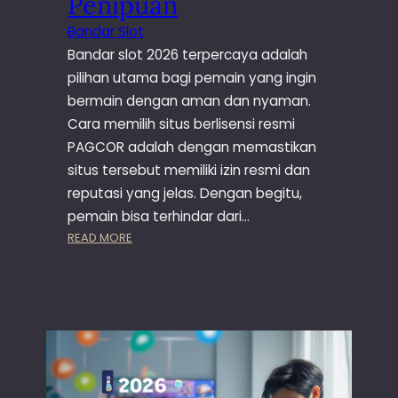
Penipuan
T
1
E
Bandar Slot
0
R
Bandar slot 2026 terpercaya adalah
0
N
pilihan utama bagi pemain yang ingin
%
A
D
bermain dengan aman dan nyaman.
S
I
Cara memilih situs berlisensi resmi
I
B
O
PAGCOR adalah dengan memastikan
A
N
situs tersebut memiliki izin resmi dan
N
A
reputasi yang jelas. Dengan begitu,
D
L
A
pemain bisa terhindar dari…
R
:
READ MORE
S
B
L
A
O
N
T
D
2
A
0
R
2
S
6
L