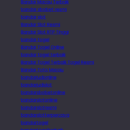
Bandar Macau Terbaik
bandar sbobet resmi
bandar slot
Bandar Slot Resmi
Bandar Slot RTP Tinggi
bandar togel
Bandar Togel Online
bandar togel terbaik
Bandar Togel Terbaik Togel Resmi
Bandar Toto Macau
bandarjudionline
bandarjudislot
bandarsbobetonline
bandarslotonline
bandarslotresmi
bandarslotterpercaya
bandartogel