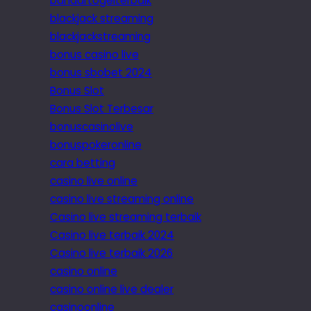
bandartogelterbaik
blackjack streaming
blackjackstreaming
bonus casino live
bonus sbobet 2024
Bonus Slot
Bonus Slot Terbesar
bonuscasinolive
bonuspokeronline
cara betting
casino live online
casino live streaming online
Casino live streaming terbaik
Casino live terbaik 2024
Casino live terbaik 2026
casino online
casino online live dealer
casinoonline