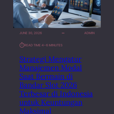
A
2
R
0
S
2
L
6
O
M
T
O
JUNE 30, 2026
ADMIN
2
D
0
A
⏱︎
READ TIME:
4–6 MINUTES
2
L
6
R
Strategi Mengatur
R
E
E
C
Manajemen Modal
S
E
Saat Bermain di
M
H
I
R
Bandar Slot 2026
C
E
Terbesar di Indonesia
E
K
P
O
untuk Keuntungan
A
M
T
Maksimal
E
C