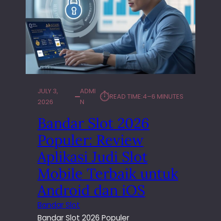
O
T
2
0
2
6
R
T
P
JULY 3,
ADMI
⏱︎
READ TIME:
4–6 MINUTES
T
2026
N
I
Bandar Slot 2026
N
G
Populer: Review
G
Aplikasi Judi Slot
I
:
Mobile Terbaik untuk
D
Android dan iOS
A
F
Bandar Slot
T
Bandar Slot 2026 Populer
A