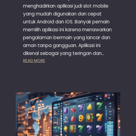
menghadirkan aplikasi judi slot mobile
R
P
yang mudah digunakan dan cepat
R
untuk Android dan iOS. Banyak pemain
O
memilih aplikasi ini karena menawarkan
V
pengalaman bermain yang lancar dan
I
aman tanpa gangguan. Aplikasi ini
D
dikenal sebagai yang teringan dan…
E
R
:
READ MORE
T
B
E
A
R
N
P
D
E
A
R
R
C
S
A
L
Y
O
A
T
D
2