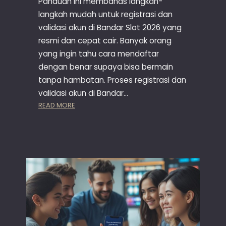
Panduan ini membahas langkah-
D
I
A
langkah mudah untuk registrasi dan
K
R
A
validasi akun di Bandar Slot 2026 yang
I
S
resmi dan cepat cair. Banyak orang
9
I
yang ingin tahu cara mendaftar
7
J
dengan benar supaya bisa bermain
P
U
tanpa hambatan. Proses registrasi dan
E
D
R
I
validasi akun di Bandar…
S
S
:
READ MORE
E
L
P
N
O
A
T
N
M
D
O
U
B
A
I
N
L
L
E
E
T
N
E