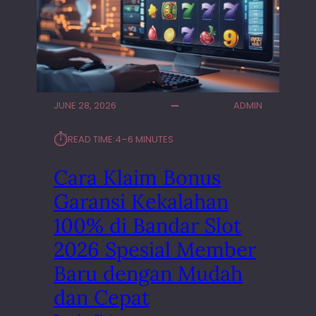
L
S
T
A
L
2
O
0
T
2
2
6
0
G
2
A
JUNE 28, 2026
ADMIN
6
C
T
O
⏱︎
READ TIME:
4–6 MINUTES
E
R
R
:
Cara Klaim Bonus
B
B
E
O
Garansi Kekalahan
S
C
100% di Bandar Slot
A
O
R
R
2026 Spesial Member
D
A
I
Baru dengan Mudah
N
I
P
dan Cepat
N
O
D