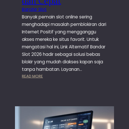
dan Cepat
G
S
A
M
Bandar Slot
N
E
Banyak pemain slot online sering
M
M
menghadapi masalah pemblokiran dari
U
I
Internet Positif yang mengganggu
D
L
akses mereka ke situs favorit. Untuk
A
I
H
mengatasi hal ini, Link Alternatif Bandar
H
D
S
Slot 2026 hadir sebagai solusi bebas
A
I
blokir yang mudah diakses kapan saja
N
T
tanpa hambatan. Layanan…
C
U
:
READ MORE
E
S
L
P
B
I
A
E
N
T
R
K
L
A
I
L
S
T
E
E