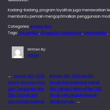
Kadang-kadang, program loyalitas juga menawarkan lev
membantu pemain mengoptimalkan penggunaan modal
Categories:
Bandar Slot
Tags:
#AgenSlot
, 
#AgenSlotTerpercaya
, 
#BandarSlot
, 
Written By:
admin
←
Bandar Slot 2026
Bandar Slot 2026 Modal
Gacor: Bocoran Pola
Receh Rekomendasi Game
Spin Terupdate dan
Slot dengan Minimal Bet 200
Tips Terbaik dari
Perak yang Mudah Maxwin
Server Internasional
untuk Pemula
→