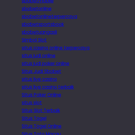
sbobetmobile
sbobetonline
sbobetonlineterpercaya
sbobetsportsbook
sbobetuangasli
Simbol Slot
situs casino online terpercaya
situs judi online
situs judi poker online
Situs Judi Sbobet
situs live casino
situs live casino terbaik
Situs Poker Online
situs slot
Situs Slot Terbaik
Situs Togel
Situs Togel Online
Situs Toto Macau