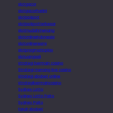
slotgacor
slotgacorhariini
slotjackpot
slotjackpotterbesar
slotmudahmenang
slotonlineindonesia
slotonlineresmi
slotpragmaticplay
slotuangasli
strategi bermain casino
Strategi menang live casino
strategi sbobet online
strategibermaincasino
Sydney Lotto
Sydney Lotto Paito
Sydney Paito
taruh sbobet