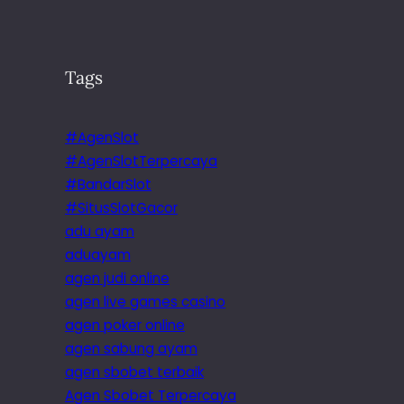
Tags
#AgenSlot
#AgenSlotTerpercaya
#BandarSlot
#SitusSlotGacor
adu ayam
aduayam
agen judi online
agen live games casino
agen poker online
agen sabung ayam
agen sbobet terbaik
Agen Sbobet Terpercaya