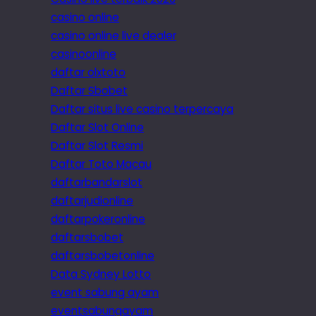
casino online
casino online live dealer
casinoonline
daftar olxtoto
Daftar Sbobet
Daftar situs live casino terpercaya
Daftar Slot Online
Daftar Slot Resmi
Daftar Toto Macau
daftarbandarslot
daftarjudionline
daftarpokeronline
daftarsbobet
daftarsbobetonline
Data Sydney Lotto
event sabung ayam
eventsabungayam