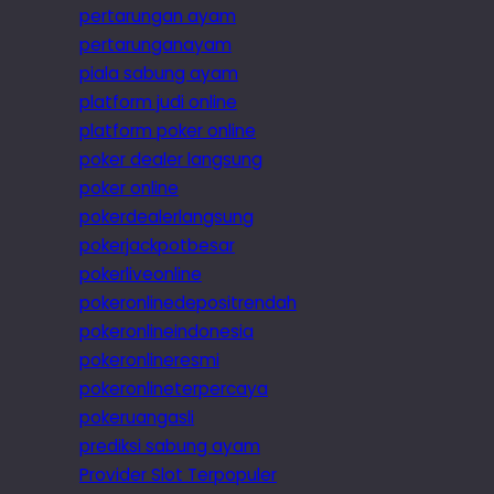
pertarungan ayam
pertarunganayam
piala sabung ayam
platform judi online
platform poker online
poker dealer langsung
poker online
pokerdealerlangsung
pokerjackpotbesar
pokerliveonline
pokeronlinedepositrendah
pokeronlineindonesia
pokeronlineresmi
pokeronlineterpercaya
pokeruangasli
prediksi sabung ayam
Provider Slot Terpopuler