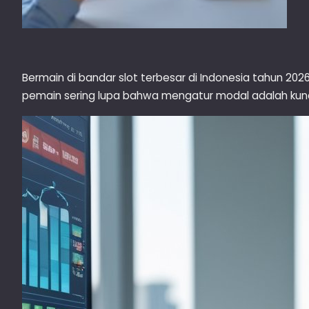
Bermain di bandar slot terbesar di Indonesia tahun 2
pemain sering lupa bahwa mengatur modal adalah kunci