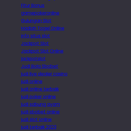
Fitur Bonus
gamepokeronline
Gulungan Slot
Hadiah Togel Online
info situs slot
Jackpot Slot
Jackpot Slot Online
jackpotslot
Judi Bola Sbobet
judi live dealer casino
judi online
judi online terbaik
judi poker online
judi sabung ayam
judi sbobet online
judi slot online
judi terbaik 2023