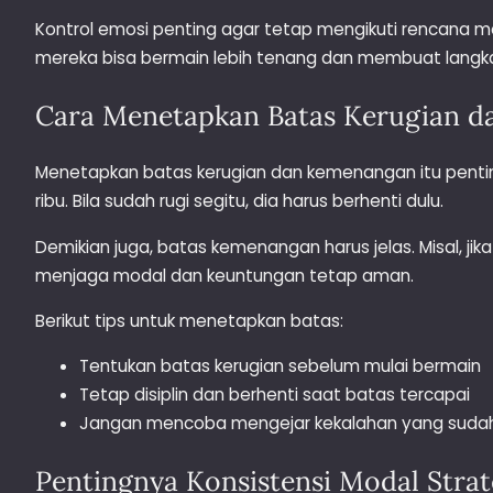
Kontrol emosi penting agar tetap mengikuti rencana m
mereka bisa bermain lebih tenang dan membuat langkah
Cara Menetapkan Batas Kerugian 
Menetapkan batas kerugian dan kemenangan itu penting
ribu. Bila sudah rugi segitu, dia harus berhenti dulu.
Demikian juga, batas kemenangan harus jelas. Misal, ji
menjaga modal dan keuntungan tetap aman.
Berikut tips untuk menetapkan batas:
Tentukan batas kerugian sebelum mulai bermain
Tetap disiplin dan berhenti saat batas tercapai
Jangan mencoba mengejar kekalahan yang sudah 
Pentingnya Konsistensi Modal Strat