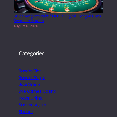
Live Games Casino Mengenal Perkembangan
Streaming Interaktif Di Era Digital Dengan Cara
Seru dan Mudah
August 6, 2026
Categories
Bandar Slot
Bandar Togel
Judi Online
Live Games Casino
Poker Online
Sabung Ayam
Sbobet