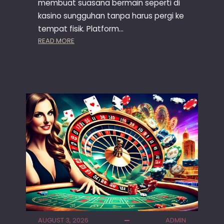
membuat suasana bermain seperti di
A
F
kasino sungguhan tanpa harus pergi ke
N
I
tempat fisik. Platform…
C
T
A
:
READ MORE
U
R
L
R
A
I
D
S
V
A
E
E
N
R
G
M
U
A
E
D
M
K
A
E
A
N
S
N
M
C
I
U
A
S
D
S
M
A
I
E
H
N
P
O
L
M
A
AUGUST 3, 2026
ADMIN