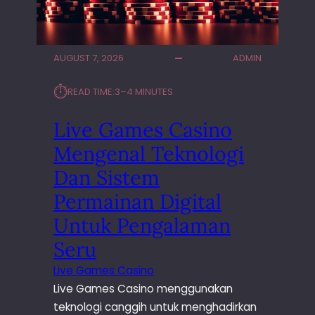
I
N
O
P
AUGUST 7, 2026
ADMIN
A
N
⏱︎
READ TIME:
3–4 MINUTES
D
U
Live Games Casino
A
N
Mengenal Teknologi
M
Dan Sistem
E
M
Permainan Digital
A
Untuk Pengalaman
H
A
Seru
M
I
Live Games Casino
K
Live Games Casino menggunakan
O
teknologi canggih untuk menghadirkan