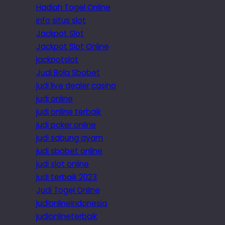
Hadiah Togel Online
info situs slot
Jackpot Slot
Jackpot Slot Online
jackpotslot
Judi Bola Sbobet
judi live dealer casino
judi online
judi online terbaik
judi poker online
judi sabung ayam
judi sbobet online
judi slot online
judi terbaik 2023
Judi Togel Online
judionlineindonesia
judionlineterbaik