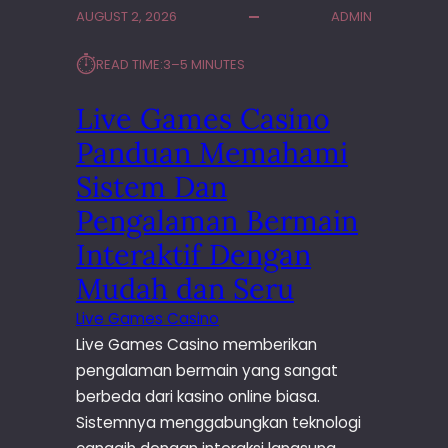
M
N
AUGUST 2, 2026
ADMIN
E
A
M
N
⏱︎
READ TIME:
3–5 MINUTES
A
D
H
I
Live Games Casino
A
G
M
Panduan Memahami
I
I
T
Sistem Dan
J
A
E
L
Pengalaman Bermain
N
Y
Interaktif Dengan
I
A
S
N
Mudah dan Seru
P
G
E
Live Games Casino
S
R
E
Live Games Casino memberikan
M
R
pengalaman bermain yang sangat
A
U
berbeda dari kasino online biasa.
I
D
Sistemnya menggabungkan teknologi
N
A
A