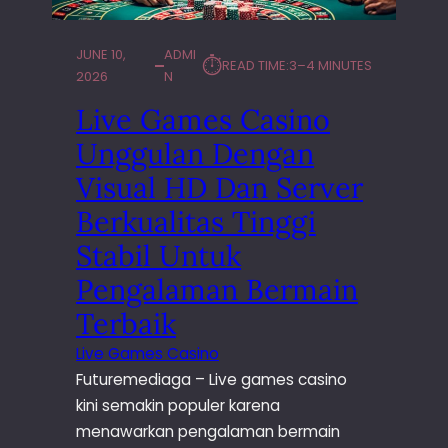
O
N
P
G
A
JUNE 10,
ADMI
A
⏱︎
READ TIME:
3–4 MINUTES
N
2026
N
N
D
M
Live Games Casino
U
U
A
Unggulan Dengan
D
N
A
Visual HD Dan Server
M
H
E
D
Berkualitas Tinggi
M
A
Stabil Untuk
A
N
H
S
Pengalaman Bermain
A
E
Terbaik
M
R
I
U
Live Games Casino
S
Futuremediaga – Live games casino
I
kini semakin populer karena
S
T
menawarkan pengalaman bermain