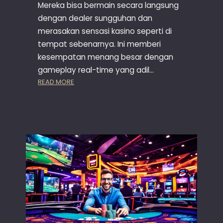
A
Mereka bisa bermain secara langsung
A
H
dengan dealer sungguhan dan
L
D
H
merasakan sensasi kasino seperti di
A
D
tempat sebenarnya. Ini memberi
N
D
kesempatan menang besar dengan
S
A
E
gameplay real-time yang adil…
N
R
:
READ MORE
S
U
L
E
I
R
V
V
E
E
G
R
A
B
M
E
E
R
S
K
C
U
A
A
S
L