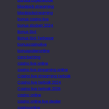
bandartogelterbaik
blackjack streaming
blackjackstreaming
bonus casino live
bonus sbobet 2024
Bonus Slot
Bonus Slot Terbesar
bonuscasinolive
bonuspokeronline
cara betting
casino live online
casino live streaming online
Casino live streaming terbaik
Casino live terbaik 2024
Casino live terbaik 2026
casino online
casino online live dealer
casinoonline