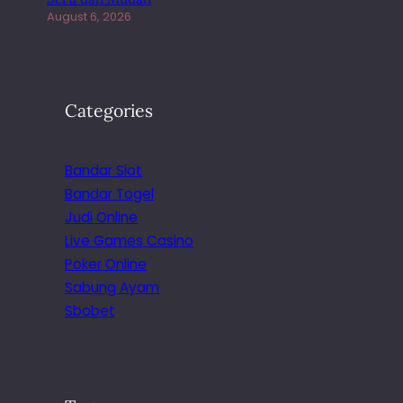
T
August 6, 2026
U
K
P
E
Categories
N
G
A
Bandar Slot
L
Bandar Togel
A
M
Judi Online
A
Live Games Casino
N
Poker Online
B
Sabung Ayam
E
Sbobet
R
M
A
I
N