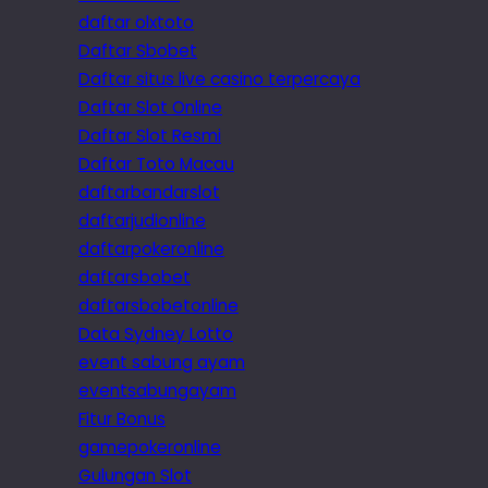
daftar olxtoto
Daftar Sbobet
Daftar situs live casino terpercaya
Daftar Slot Online
Daftar Slot Resmi
Daftar Toto Macau
daftarbandarslot
daftarjudionline
daftarpokeronline
daftarsbobet
daftarsbobetonline
Data Sydney Lotto
event sabung ayam
eventsabungayam
Fitur Bonus
gamepokeronline
Gulungan Slot