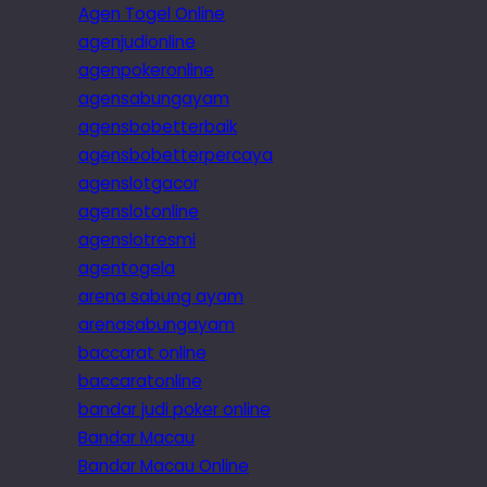
Agen Togel Online
agenjudionline
agenpokeronline
agensabungayam
agensbobetterbaik
agensbobetterpercaya
agenslotgacor
agenslotonline
agenslotresmi
agentogela
arena sabung ayam
arenasabungayam
baccarat online
baccaratonline
bandar judi poker online
Bandar Macau
Bandar Macau Online