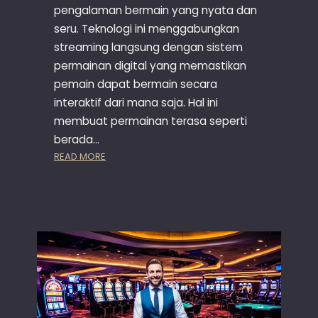
N
pengalaman bermain yang nyata dan
S
seru. Teknologi ini menggabungkan
E
streaming langsung dengan sistem
P
P
permainan digital yang memastikan
E
pemain dapat bermain secara
R
interaktif dari mana saja. Hal ini
M
membuat permainan terasa seperti
A
berada…
I
:
N
READ MORE
L
A
I
N
V
D
E
E
G
N
A
G
M
A
E
N
S
L
C
I