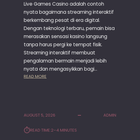
G
A
Live Games Casino adalah contoh
I
N
nyata bagaimana streaming interaktif
D
S
berkembang pesat di era digital.
A
E
Dengan teknologi terbaru, pemain bisa
N
R
merasakan sensasi kasino langsung
S
U
I
tanpa harus pergi ke tempat fisik.
S
Streaming interaktif membuat
T
pengalaman bermain menjadi lebih
E
nyata dan mengasyikkan bagi…
M
:
READ MORE
P
L
E
I
R
V
M
E
A
G
I
AUGUST 5, 2026
ADMIN
A
N
M
A
⏱︎
READ TIME:
2–4 MINUTES
E
N
S
D