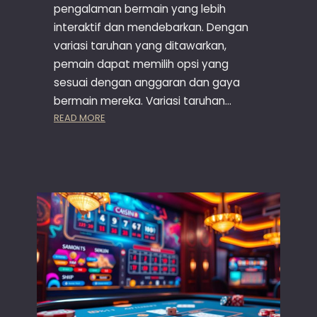
U
A
pengalaman bermain yang lebih
A
H
interaktif dan mendebarkan. Dengan
N
D
variasi taruhan yang ditawarkan,
L
A
pemain dapat memilih opsi yang
E
N
N
sesuai dengan anggaran dan gaya
S
G
E
bermain mereka. Variasi taruhan…
K
R
:
READ MORE
A
U
G
P
A
U
M
N
E
T
L
U
I
K
V
P
E
E
D
M
E
A
A
I
L
N