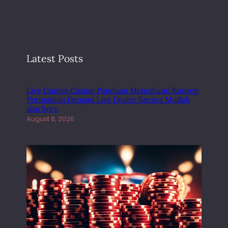
E
N
N
I
G
K
A
D
N
A
D
Latest Posts
N
E
I
A
N
L
T
Live Games Casino Panduan Memahami Konsep
Permainan Dengan Live Dealer Secara Mudah
E
E
dan Seru
R
R
August 8, 2026
L
A
A
K
N
T
G
I
S
F
U
N
G
:
S