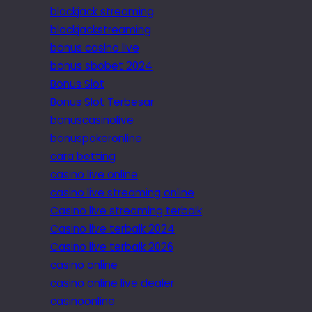
blackjack streaming
blackjackstreaming
bonus casino live
bonus sbobet 2024
Bonus Slot
Bonus Slot Terbesar
bonuscasinolive
bonuspokeronline
cara betting
casino live online
casino live streaming online
Casino live streaming terbaik
Casino live terbaik 2024
Casino live terbaik 2026
casino online
casino online live dealer
casinoonline