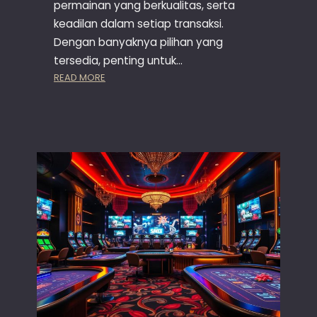
E
permainan yang berkualitas, serta
M
keadilan dalam setiap transaksi.
D
Dengan banyaknya pilihan yang
A
tersedia, penting untuk…
N
:
READ MORE
P
S
E
I
N
T
G
U
A
S
L
L
A
I
M
V
A
E
N
G
B
A
E
M
R
E
M
S
A
C
I