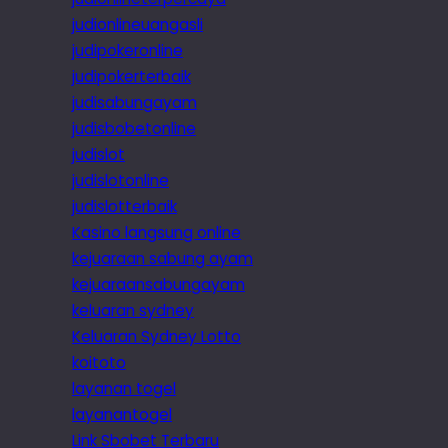
judionlineuangasli
judipokeronline
judipokerterbaik
judisabungayam
judisbobetonline
judislot
judislotonline
judislotterbaik
Kasino langsung online
kejuaraan sabung ayam
kejuaraansabungayam
keluaran sydney
Keluaran Sydney Lotto
koitoto
layanan togel
layanantogel
Link Sbobet Terbaru