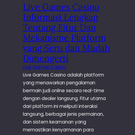
Live Games Casino
C
I
A
G
Informasi Lengkap
S
I
I
Tentang Fitur Dan
T
N
A
Mekanisme Platform
O
L
M
yang Seru dan Mudah
U
E
N
Dimengerti
N
T
G
U
Live Games Casino
E
K
Live Games Casino adalah platform
N
P
yang menawarkan pengalaman
A
E
bermain judi online secara real-time
L
N
P
dengan dealer langsung. Fitur utama
G
E
A
dari platform ini meliputi interaksi
R
L
langsung, berbagai jenis permainan,
K
A
dan sistem keamanan yang
E
M
memastikan kenyamanan para
M
A