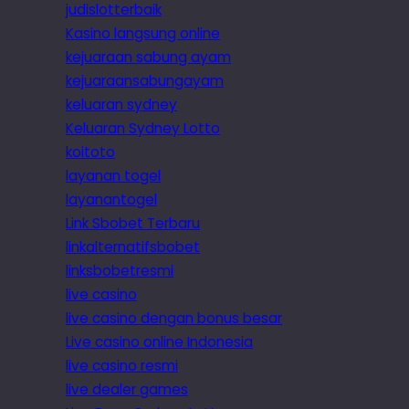
judislotterbaik
Kasino langsung online
kejuaraan sabung ayam
kejuaraansabungayam
keluaran sydney
Keluaran Sydney Lotto
koitoto
layanan togel
layanantogel
Link Sbobet Terbaru
linkalternatifsbobet
linksbobetresmi
live casino
live casino dengan bonus besar
Live casino online Indonesia
live casino resmi
live dealer games