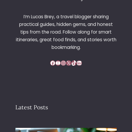
M
D
E
I’m Lucas Brey, a travel blogger sharing
N
practical guides, hidden gems, and honest
G
tips from the road. Follow along for smart
A
itineraries, great food finds, and stories worth
N
bookmarking.
P
A
S
Facebook
YouTube
Instagram
X
TikTok
LinkedIn
A
R
A
N
T
E
R
Latest Posts
B
A
I