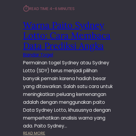
T
P
⏱︎
READ TIME:
4–6 MINUTES
U
E
R
R
Warna Paito Sydney
N
C
A
A
Lotto: Cara Membaca
M
Y
Data Prediksi Angka
E
A
N
D
Bandar Togel
M
E
Permainan togel Sydney atau Sydney
E
N
Lotto (SDY) terus menjadi pilihan
N
G
banyak pemain karena hadiah besar
A
A
R
N
yang ditawarkan. Salah satu cara untuk
I
L
meningkatkan peluang kemenangan
K
A
adalah dengan menggunakan paito
U
Y
Data Sydney Lotto, khususnya dengan
N
A
memperhatikan analisis warna yang
T
N
ada. Paito Sydney…
U
A
K
N
:
READ MORE