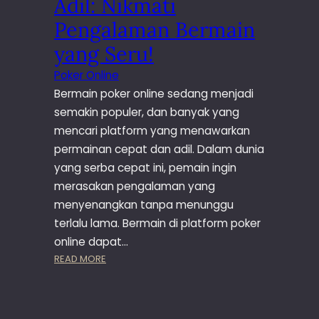
Adil: Nikmati
P
Pengalaman Bermain
S
I
yang Seru!
M
E
Poker Online
J
Bermain poker online sedang menjadi
A
semakin populer, dan banyak yang
T
mencari platform yang menawarkan
A
permainan cepat dan adil. Dalam dunia
R
yang serba cepat ini, pemain ingin
U
H
merasakan pengalaman yang
A
menyenangkan tanpa menunggu
N
terlalu lama. Bermain di platform poker
B
online dapat…
E
:
READ MORE
R
P
A
L
G
A
A