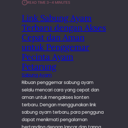
T
⏱︎
READ TIME:
3–4 MINUTES
T
A
O
N
Link Sabung Ayam
:
D
M
Terbaru dengan Akses
I
E
N
Cepat dan Aman
M
G
B
A
untuk Penggemar
A
N
Pecinta Ayam
C
F
A
A
Petarung
T
V
R
Sabung Ayam
O
E
R
Ribuan penggemar sabung ayam
N
I
selalu mencari cara yang cepat dan
D
T
aman untuk mengakses konten
A
A
terbaru. Dengan menggunakan link
N
N
sabung ayam terbaru, para pengguna
P
D
O
dapat menikmati pengalaman
A
L
S
bertanding dengan lancar dan tanpa