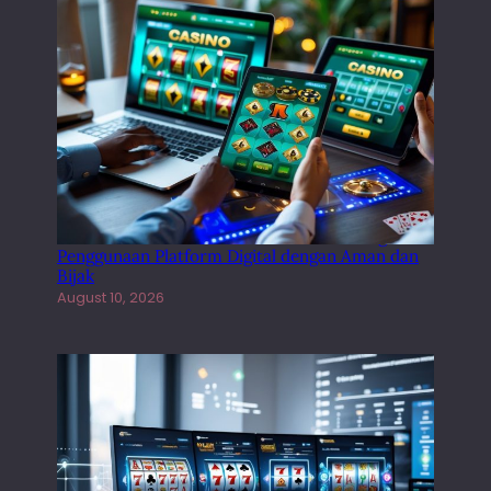
K
U
N
T
U
K
P
E
N
G
Judi Online Memahami Risiko Dan Tantangan
A
Penggunaan Platform Digital dengan Aman dan
L
Bijak
A
August 10, 2026
M
A
N
T
A
R
U
H