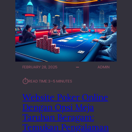
FEBRUARY 28, 2025
ADMIN
⏱︎
READ TIME:
3–5 MINUTES
Website Poker Online
Dengan Opsi Meja
Taruhan Beragam:
Temukan Pengalaman