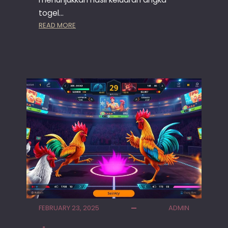
R
togel…
E
:
READ MORE
A
D
M
A
I
T
N
A
G
S
H
Y
D
D
:
N
N
E
I
Y
K
L
M
O
A
T
T
T
I
O
P
P
E
FEBRUARY 23, 2025
ADMIN
A
R
I