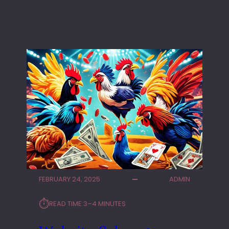
P
2
W
E
4
A
M
J
R
A
A
N
I
M
A
N
Y
P
A
A
N
I
G
T
S
O
I
S
A
Y
P
D
M
N
E
E
M
Y
FEBRUARY 24, 2025
ADMIN
B
L
A
O
⏱︎
READ TIME:
3–4 MINUTES
N
T
T
T