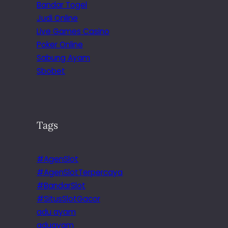
Bandar Togel
Judi Online
Live Games Casino
Poker Online
Sabung Ayam
Sbobet
Tags
#AgenSlot
#AgenSlotTerpercaya
#BandarSlot
#SitusSlotGacor
adu ayam
aduayam