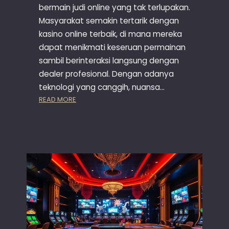
bermain judi online yang tak terlupakan.
E
A
Masyarakat semakin tertarik dengan
L
kasino online terbaik, di mana mereka
E
dapat menikmati keseruan permainan
R
sambil berinteraksi langsung dengan
A
dealer profesional. Dengan adanya
S
L
teknologi yang canggih, nuansa…
I
:
READ MORE
P
E
N
G
A
L
A
M
A
N
T