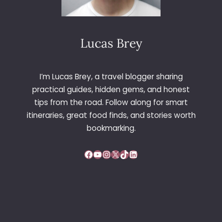
D
I
L
Lucas Brey
I
V
E
C
I’m Lucas Brey, a travel blogger sharing
A
practical guides, hidden gems, and honest
S
tips from the road. Follow along for smart
I
itineraries, great food finds, and stories worth
N
bookmarking.
O
O
N
Facebook
YouTube
Instagram
X
TikTok
LinkedIn
L
I
N
E
T
E