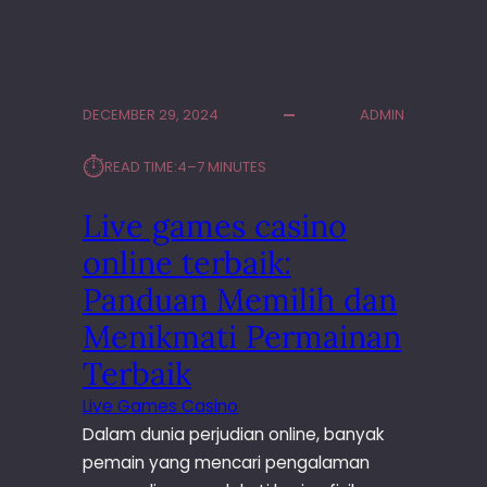
R
P
G
B
A
K
A
N
A
I
D
P
K
U
DECEMBER 29, 2024
ADMIN
U
U
A
N
N
N
⏱︎
T
READ TIME:
4–7 MINUTES
T
B
U
U
E
K
Live games casino
K
R
P
P
M
online terbaik:
E
E
A
M
R
I
Panduan Memilih dan
A
M
N
Menikmati Permainan
I
A
L
N
I
I
Terbaik
C
N
V
E
Live Games Casino
A
E
R
N
C
Dalam dunia perjudian online, banyak
D
A
A
pemain yang mencari pengalaman
A
N
S