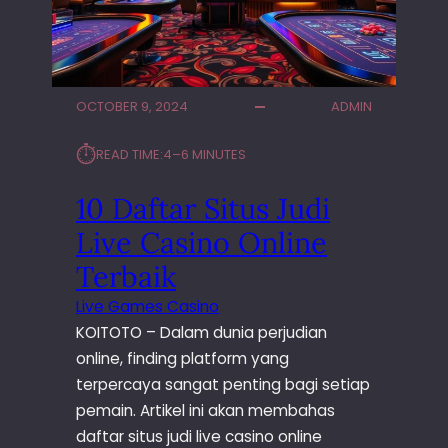
E
R
B
A
I
OCTOBER 9, 2024
ADMIN
K
J
⏱︎
READ TIME:
4–6 MINUTES
U
D
10 Daftar Situs Judi
I
L
Live Casino Online
I
Terbaik
V
E
Live Games Casino
C
KOITOTO – Dalam dunia perjudian
A
online, finding platform yang
S
terpercaya sangat penting bagi setiap
I
N
pemain. Artikel ini akan membahas
O
daftar situs judi live casino online