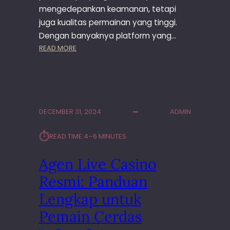
A
A
mengedepankan keamanan, tetapi
R
Y
juga kualitas permainan yang tinggi.
A
A
E
Dengan banyaknya platform yang…
F
:
READ MORE
E
D
K
A
T
F
I
T
F
A
DECEMBER 31, 2024
ADMIN
M
R
E
S
⏱︎
READ TIME:
4–6 MINUTES
N
I
I
T
N
Agen Live Casino
U
G
S
Resmi: Panduan
K
L
A
I
Lengkap untuk
T
V
Pemain Cerdas
K
E
A
C