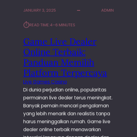
JANUARY 3, 2025
ADMIN
⏱︎
READ TIME:
4–6 MINUTES
Game Live Dealer
Online Terbaik:
Panduan Memilih
Platform Terpercaya
Live Games Casino
Di dunia perjudian online, popularitas
permainan live dealer terus meningkat.
Banyak pemain mencari pengalaman
yang lebih menarik dan realistis tanpa
harus meninggalkan rumah. Game live
dealer online terbaik menawarkan