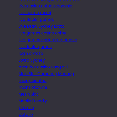
Live casino online Indonesia
live casino resmi
live dealer games
Live Draw Sydney Lotto
live games casino online
live games casino terpercaya
livedealergames
login olxtoto
Lotto Sydney
main live casino uang asli
Main Slot Gampang Menang
mainjudionline
mainslotonline
Mesin Slot
Mobile Friendly
olx toto
olxtoto