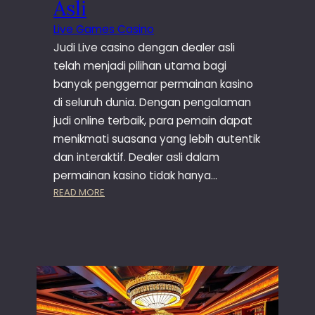
Asli
M
Y
A
A
Live Games Casino
T
:
Judi Live casino dengan dealer asli
I
P
telah menjadi pilihan utama bagi
P
A
banyak penggemar permainan kasino
E
N
R
D
di seluruh dunia. Dengan pengalaman
M
U
judi online terbaik, para pemain dapat
A
A
menikmati suasana yang lebih autentik
I
N
dan interaktif. Dealer asli dalam
N
M
permainan kasino tidak hanya…
A
E
:
N
M
READ MORE
B
T
I
E
E
L
R
R
I
M
B
H
A
A
D
I
I
A
N
K
N