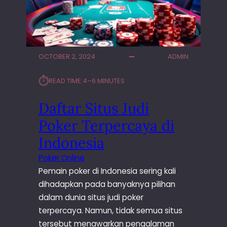
P
O
K
E
R
OCTOBER 2, 2024
ADMIN
O
N
⏱︎
READ TIME:
4–6 MINUTES
L
I
Daftar Situs Judi
N
E
Poker Terpercaya di
I
Indonesia
N
D
Poker Online
O
Pemain poker di Indonesia sering kali
N
dihadapkan pada banyaknya pilihan
E
dalam dunia situs judi poker
S
I
terpercaya. Namun, tidak semua situs
A
tersebut menawarkan pengalaman