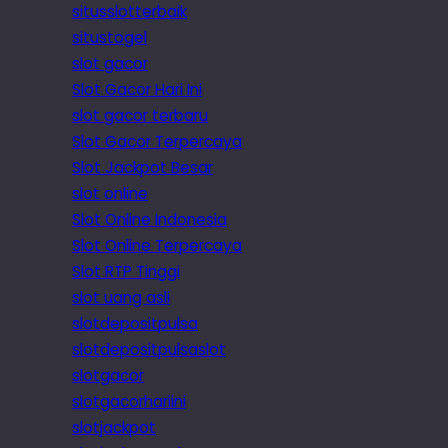
situsslotterbaik
situstogel
slot gacor
Slot Gacor Hari Ini
slot gacor terbaru
Slot Gacor Terpercaya
Slot Jackpot Besar
slot online
Slot Online Indonesia
Slot Online Terpercaya
Slot RTP Tinggi
slot uang asli
slotdepositpulsa
slotdepositpulsaslot
slotgacor
slotgacorhariini
slotjackpot