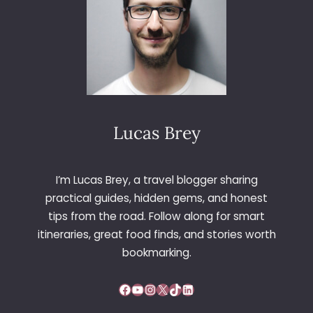
I
P
O
K
E
R
O
N
L
Lucas Brey
I
N
E
I’m Lucas Brey, a travel blogger sharing
T
practical guides, hidden gems, and honest
E
tips from the road. Follow along for smart
R
P
itineraries, great food finds, and stories worth
E
bookmarking.
R
C
Facebook
YouTube
Instagram
X
TikTok
LinkedIn
A
Y