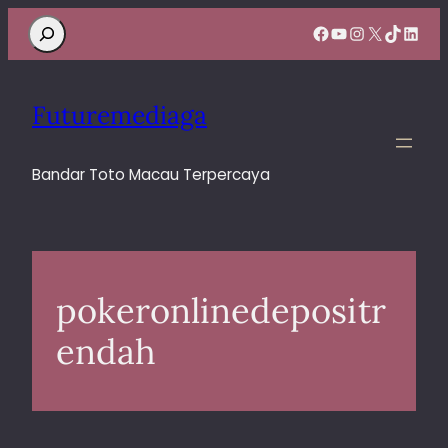
Search
Facebook
YouTube
Instagram
X
TikTok
Linke
Futuremediaga
Bandar Toto Macau Terpercaya
pokeronlinedepositr
endah