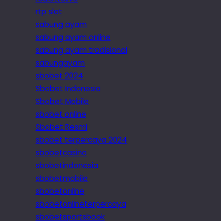
rtp slot
sabung ayam
sabung ayam online
sabung ayam tradisional
sabungayam
sbobet 2024
Sbobet Indonesia
Sbobet Mobile
sbobet online
Sbobet Resmi
sbobet terpercaya 2024
sbobetcasino
sbobetindonesia
sbobetmobile
sbobetonline
sbobetonlineterpercaya
sbobetsportsbook