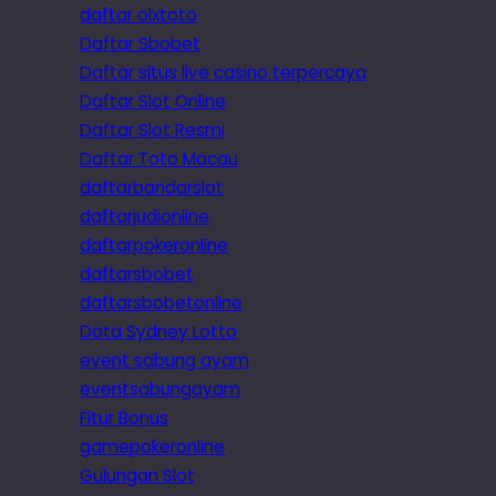
daftar olxtoto
Daftar Sbobet
Daftar situs live casino terpercaya
Daftar Slot Online
Daftar Slot Resmi
Daftar Toto Macau
daftarbandarslot
daftarjudionline
daftarpokeronline
daftarsbobet
daftarsbobetonline
Data Sydney Lotto
event sabung ayam
eventsabungayam
Fitur Bonus
gamepokeronline
Gulungan Slot