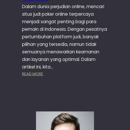
E
Dalam dunia perjudian online, mencari
T
situs judi poker online terpercaya
E
menjadi sangat penting bagi para
R
B
pemain di Indonesia. Dengan pesatnya
A
pertumbuhan platform judi, banyak
I
pilihan yang tersedia, namun tidak
K
semuanya menawarkan keamanan
D
dan layanan yang optimal. Dalam
I
I
artikel ini, kita…
N
:
READ MORE
D
S
O
I
N
T
E
U
S
S
I
J
A
U
D