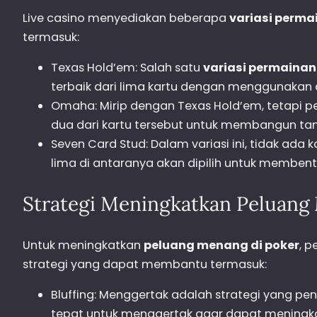
Live casino menyediakan beberapa
variasi perma
termasuk:
Texas Hold’em: Salah satu
variasi permainan
terbaik dari lima kartu dengan menggunakan d
Omaha: Mirip dengan Texas Hold’em, tetapi
dua dari kartu tersebut untuk membangun ta
Seven Card Stud: Dalam variasi ini, tidak ada
lima di antaranya akan dipilih untuk membent
Strategi Meningkatkan Peluang
Untuk meningkatkan
peluang menang di poker
, 
strategi yang dapat membantu termasuk:
Bluffing: Menggertak adalah strategi yang 
tepat untuk menggertak agar dapat mening