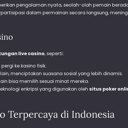
mberikan pengalaman nyata, seolah-olah pemain berada
berpartisipasi dalam permainan secara langsung, menin
sino
ungan live casino
, seperti:
rgi ke kasino fisik.
lain, menciptakan suasana sosial yang lebih dinamis.
main bisa memilih sesuai minat mereka.
eknologi enkripsi yang digunakan oleh
situs poker onli
no Terpercaya di Indonesia