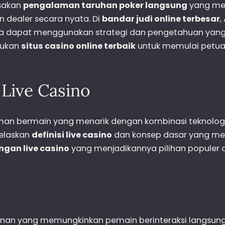
asakan
pengalaman taruhan poker langsung
yang me
 dealer secara nyata. Di
bandar judi online terbesar
,
ga dapat menggunakan strategi dan pengetahuan yang
mukan
situs casino online terbaik
untuk memulai petu
 Live Casino
n bermain yang menarik dengan kombinasi teknolog
jelaskan
definisi live casino
dan konsep dasar yang m
ngan live casino
yang menjadikannya pilihan populer 
nan yang memungkinkan pemain berinteraksi langsun