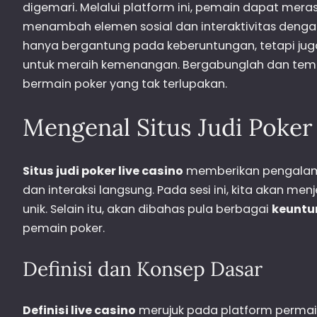
digemari. Melalui platform ini, pemain dapat mer
menambah elemen sosial dan interaktivitas dengan
hanya bergantung pada keberuntungan, tetapi ju
untuk meraih kemenangan. Bergabunglah dan te
bermain poker yang tak terlupakan.
Mengenal Situs Judi Poker
Situs judi poker live casino
memberikan pengalama
dan interaksi langsung. Pada sesi ini, kita akan men
unik. Selain itu, akan dibahas pula berbagai
keuntu
pemain poker.
Definisi dan Konsep Dasar
Definisi live casino
merujuk pada platform permai