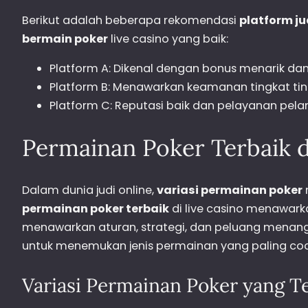
Berikut adalah beberapa rekomendasi
platform ju
bermain poker
live casino yang baik:
Platform A: Dikenal dengan bonus menarik dan
Platform B: Menawarkan keamanan tingkat tin
Platform C: Reputasi baik dan pelayanan pel
Permainan Poker Terbaik d
Dalam dunia judi online,
variasi permainan poker
permainan poker terbaik
di live casino menawar
menawarkan aturan, strategi, dan peluang mena
untuk menemukan jenis permainan yang paling co
Variasi Permainan Poker yang T