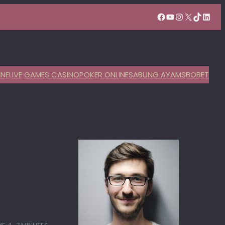
Facebook
YouTube
Instagram
X
TikTok
Linke
INE
LIVE GAMES CASINO
POKER ONLINE
SABUNG AYAM
SBOBET