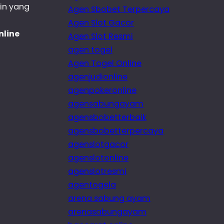
in yang
Agen Sbobet Terpercaya
Agen Slot Gacor
online
Agen Slot Resmi
agen togel
Agen Togel Online
agenjudionline
agenpokeronline
agensabungayam
agensbobetterbaik
agensbobetterpercaya
agenslotgacor
agenslotonline
agenslotresmi
agentogela
arena sabung ayam
arenasabungayam