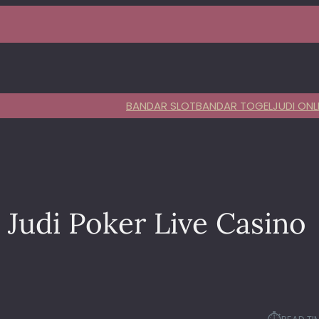
BANDAR SLOT
BANDAR TOGEL
JUDI ONL
 Judi Poker Live Casino