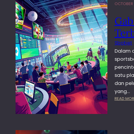
OCTOBER 
Gab
Terb
Sbobet
Dalam d
sportsb
pencint
satu pl
dan pel
yang…
READ MOR