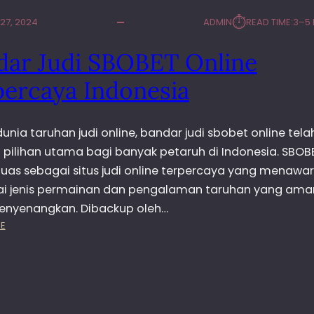
T
G
⏱︎
E
27, 2024
ADMIN
READ TIME:
3–5 
D
R
I
P
dar Judi SBOBET Online
J
E
U
percaya Indonesia
R
D
C
I
A
S
Y
nia taruhan judi online, bandar judi sbobet online tela
B
A
O
 pilihan utama bagi banyak petaruh di Indonesia. SBOB
2
B
 luas sebagai situs judi online terpercaya yang menawa
0
E
i jenis permainan dan pengalaman taruhan yang ama
2
T
3
enyenangkan. Dibackup oleh…
S
P
:
E
O
B
R
A
T
N
S
D
B
A