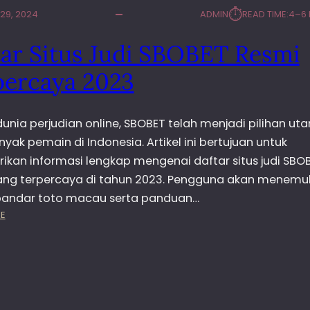
P
R
⏱︎
29, 2024
ADMIN
READ TIME:
4–6 
E
D
R
I
tar Situs Judi SBOBET Resmi
C
P
A
L
percaya 2023
Y
A
A
T
D
F
unia perjudian online, SBOBET telah menjadi pilihan ut
I
O
I
R
yak pemain di Indonesia. Artikel ini bertujuan untuk
N
M
kan informasi lengkap mengenai daftar situs judi SBO
D
J
ang terpercaya di tahun 2023. Pengguna akan menemu
O
U
bandar toto macau serta panduan…
N
D
E
I
:
E
S
S
D
I
B
A
A
O
F
B
T
E
A
T
R