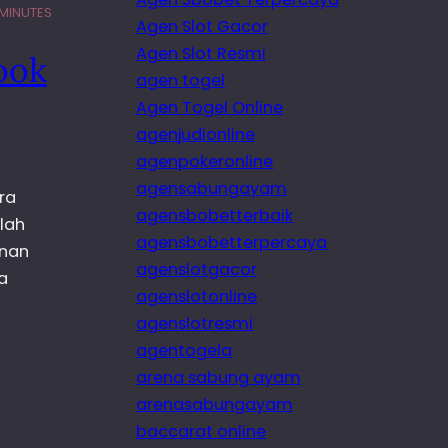
MINUTES
Agen Slot Gacor
Agen Slot Resmi
ook
agen togel
Agen Togel Online
agenjudionline
agenpokeronline
agensabungayam
ra
agensbobetterbaik
lah
agensbobetterpercaya
inan
agenslotgacor
a
agenslotonline
agenslotresmi
agentogela
arena sabung ayam
arenasabungayam
baccarat online