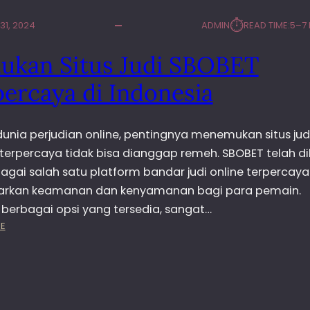
E
⏱︎
1, 2024
ADMIN
READ TIME:
5–7
R
A
ukan Situs Judi SBOBET
T
A
ercaya di Indonesia
S
D
I
unia perjudian online, pentingnya menemukan situs jud
S
I
terpercaya tidak bisa dianggap remeh. SBOBET telah di
T
bagai salah satu platform bandar judi online terpercay
U
rkan keamanan dan kenyamanan bagi para pemain.
S
berbagai opsi yang tersedia, sangat…
J
U
:
E
D
T
I
E
S
M
B
U
O
K