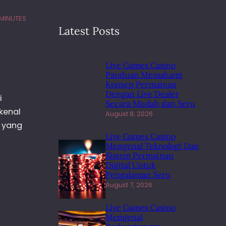
 MINUTES
Latest Posts
Live Games Casino
Panduan Memahami
Konsep Permainan
Dengan Live Dealer
i
Secara Mudah dan Seru
kenal
August 8, 2026
a yang
Live Games Casino
Mengenal Teknologi Dan
Sistem Permainan
Digital Untuk
Pengalaman Seru
August 7, 2026
Live Games Casino
Mengenal