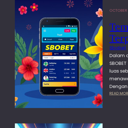
OCTOBER 3
Tem
Terp
Sbobet
Dalam d
SBOBET 
luas se
menawa
Dengan 
READ MOR