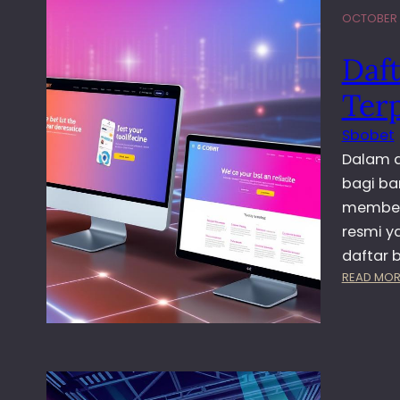
OCTOBER 
Daf
Ter
Sbobet
Dalam d
bagi ban
memberi
resmi y
daftar 
READ MOR