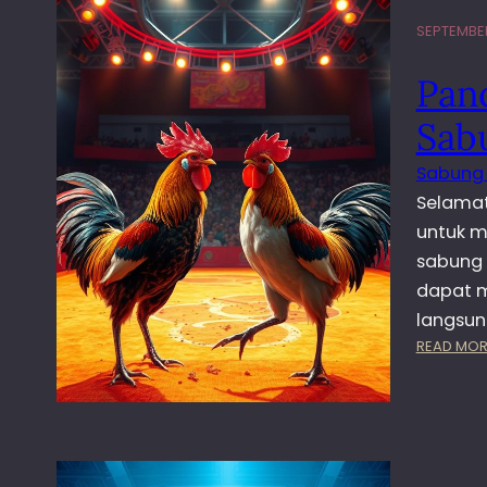
SEPTEMBER
Pan
Sab
Sabung
Selamat
untuk m
sabung 
dapat 
langsun
READ MOR