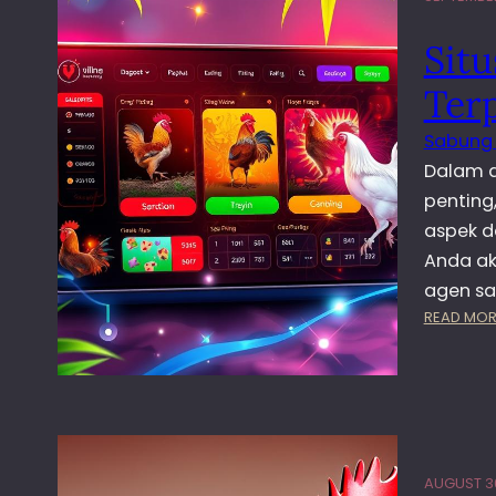
Sit
Ter
Sabung
Dalam d
penting
aspek d
Anda ak
agen sa
READ MOR
AUGUST 3