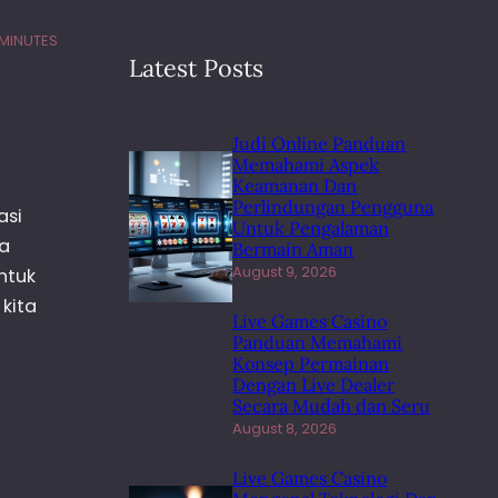
MINUTES
Latest Posts
Judi Online Panduan
Memahami Aspek
Keamanan Dan
Perlindungan Pengguna
asi
Untuk Pengalaman
ka
Bermain Aman
August 9, 2026
ntuk
kita
Live Games Casino
Panduan Memahami
Konsep Permainan
Dengan Live Dealer
Secara Mudah dan Seru
August 8, 2026
Live Games Casino