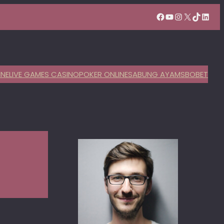
Facebook
YouTube
Instagram
X
TikTok
Linke
INE
LIVE GAMES CASINO
POKER ONLINE
SABUNG AYAM
SBOBET