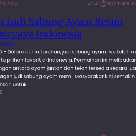
⏱︎
 9, 2024
ADMIN
READ TIME:
5–8 
B
N
U
L
n Judi Sabung Ayam Resmi
N
E
G
N
percaya Indonesia
A
G
Y
K
 Ayam
A
A
 – Dalam dunia taruhan, judi sabung ayam live telah m
M
P
O
J
tu pilihan favorit di Indonesia. Permainan ini melibatka
N
U
ngan antara ayam jantan dan telah tersedia secara lua
L
D
 agen judi sabung ayam resmi. Masyarakat kini semakin
I
I
hkan untuk…
N
S
E
A
:
E
B
A
U
G
N
E
G
N
A
J
Y
U