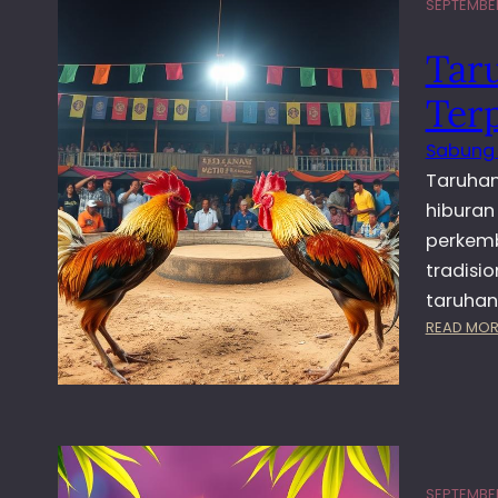
SEPTEMBER
Tar
Terp
Sabung
Taruhan
hiburan
perkemb
tradisio
taruha
READ MOR
SEPTEMBER