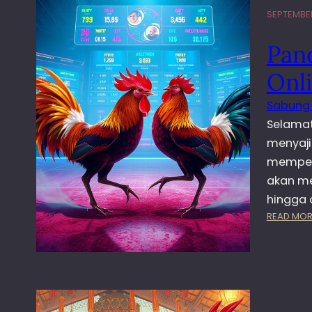
SEPTEMBER
Pan
Onl
Sabung
Selamat
menyaji
mempela
akan me
hingga 
READ MOR