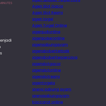
MINUTES
Agen Slot Gacor
Agen Slot Resmi
agen togel
Agen Togel Online
agenjudionline
agenpokeronline
enjadi
agensabungayam
n
agensbobetterbaik
s
agensbobetterpercaya
agenslotgacor
agenslotonline
agenslotresmi
agentogela
arena sabung ayam
arenasabungayam
baccarat online