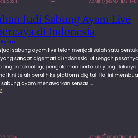
⏱︎
 8, 2024
ADMIN
READ TIME:
4–5 
A
D
M
I
uhan Judi Sabung Ayam Live
O
S
N
A
ercaya di Indonesia
L
B
I
U
 Ayam
N
N
 judi sabung ayam live telah menjadi salah satu bentuk
E
G
A
 yang sangat digemari di Indonesia. Di tengah pesatny
Y
angan teknologi, pengalaman bertaruh yang dulunya
A
nal kini telah beralih ke platform digital. Hal ini membua
M
n sabung ayam menawarkan sensasi…
R
E
:
E
S
T
M
A
I
R
T
U
E
H
R
A
⏱︎
 7, 2024
ADMIN
READ TIME:
4–6 
P
N