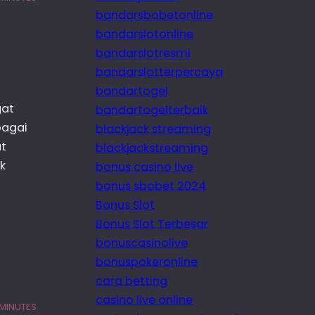
bandarsbobetonline
bandarslotonline
bandarslotresmi
bandarslotterpercaya
bandartogel
gat
bandartogelterbaik
bagai
blackjack streaming
at
blackjackstreaming
k
bonus casino live
bonus sbobet 2024
Bonus Slot
Bonus Slot Terbesar
bonuscasinolive
bonuspokeronline
cara betting
casino live online
MINUTES