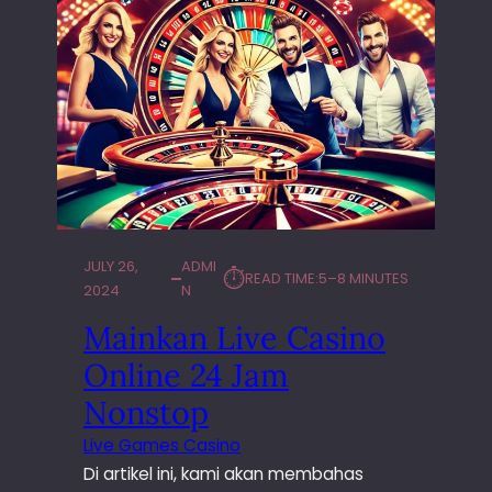
JULY 26,
ADMI
⏱︎
READ TIME:
5–8 MINUTES
2024
N
Mainkan Live Casino
Online 24 Jam
Nonstop
Live Games Casino
Di artikel ini, kami akan membahas