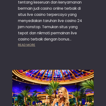
tentang keseruan dan kenyamanan
bermain judi casino online terbaik di
situs live casino terpercaya yang
menyediakan taruhan live casino 24
jam nonstop. Temukan situs yang
tepat dan nikmati permainan live
casino terbaik dengan bonus…
:
READ MORE
M
A
I
N
K
A
N
L
I
V
E