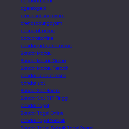
agenslotresmi
agentogela
arena sabung ayam
arenasabungayam
baccarat online
baccaratonline
bandar judi poker online
Bandar Macau
Bandar Macau Online
Bandar Macau Terbaik
bandar sbobet resmi
bandar slot
Bandar Slot Resmi
Bandar Slot RTP Tinggi
bandar togel
Bandar Togel Online
bandar togel terbaik
Bandar Togel Terbaik Togel Resmi