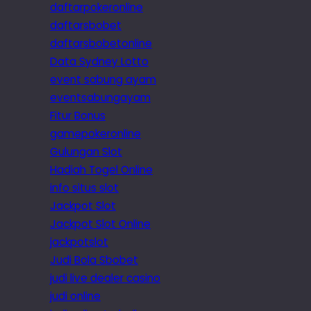
daftarpokeronline
daftarsbobet
daftarsbobetonline
Data Sydney Lotto
event sabung ayam
eventsabungayam
Fitur Bonus
gamepokeronline
Gulungan Slot
Hadiah Togel Online
info situs slot
Jackpot Slot
Jackpot Slot Online
jackpotslot
Judi Bola Sbobet
judi live dealer casino
judi online