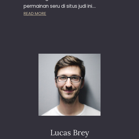
permainan seru di situs judi ini.…
K
:
D
READ MORE
M
I
E
I
N
N
A
D
N
O
G
N
B
E
E
S
S
I
A
A
R
D
I
J
U
D
I
Lucas Brey
L