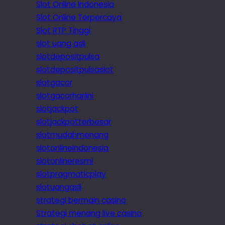
Slot Online Indonesia
Slot Online Terpercaya
Slot RTP Tinggi
slot uang asli
slotdepositpulsa
slotdepositpulsaslot
slotgacor
slotgacorhariini
slotjackpot
slotjackpotterbesar
slotmudahmenang
slotonlineindonesia
slotonlineresmi
slotpragmaticplay
slotuangasli
strategi bermain casino
Strategi menang live casino