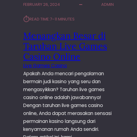
I
FEBRUARY 26, 2024
ADMIN
L
I
⏱︎
READ TIME:
7–11 MINUTES
V
E
Menangkan Besar di
C
A
Taruhan Live Games
S
Casino Online
I
N
Live Games Casino
O
Apakah Anda mencari pengalaman
T
bermain judi kasino yang seru dan
E
mengasyikkan? Taruhan live games
R
P
casino online adalah jawabannya!
E
Dengan taruhan live games casino
R
online, Anda dapat merasakan sensasi
C
permainan kasino langsung dari
A
kenyamanan rumah Anda sendiri.
Y
A