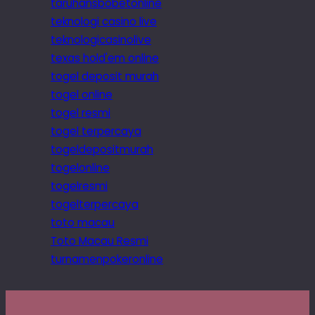
taruhansbobetonline
teknologi casino live
teknologicasinolive
texas hold'em online
togel deposit murah
togel online
togel resmi
togel terpercaya
togeldepositmurah
togelonline
togelresmi
togelterpercaya
toto macau
Toto Macau Resmi
turnamenpokeronline