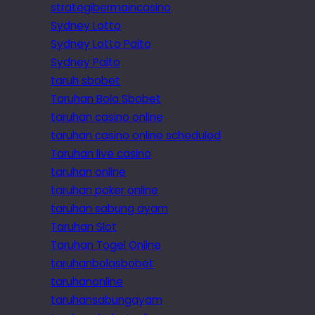
strategibermaincasino
Sydney Lotto
Sydney Lotto Paito
Sydney Paito
taruh sbobet
Taruhan Bola Sbobet
taruhan casino online
taruhan casino online scheduled
Taruhan live casino
taruhan online
taruhan poker online
taruhan sabung ayam
Taruhan Slot
Taruhan Togel Online
taruhanbolasbobet
taruhanonline
taruhansabungayam