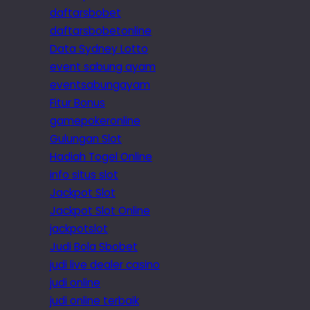
daftarsbobet
daftarsbobetonline
Data Sydney Lotto
event sabung ayam
eventsabungayam
Fitur Bonus
gamepokeronline
Gulungan Slot
Hadiah Togel Online
info situs slot
Jackpot Slot
Jackpot Slot Online
jackpotslot
Judi Bola Sbobet
judi live dealer casino
judi online
judi online terbaik