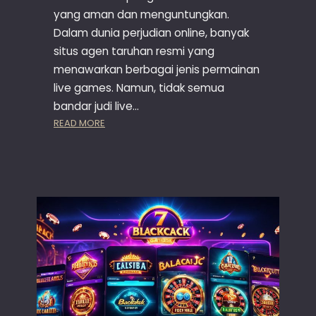
M
yang aman dan menguntungkan.
E
Dalam dunia perjudian online, banyak
S
situs agen taruhan resmi yang
R
menawarkan berbagai jenis permainan
E
live games. Namun, tidak semua
S
M
bandar judi live…
I
:
READ MORE
D
A
I
G
I
E
N
N
D
T
O
A
N
R
E
U
S
H
I
A
A
N
L