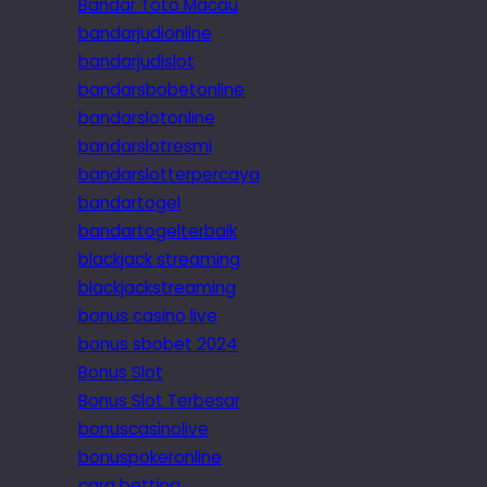
Bandar Toto Macau
bandarjudionline
bandarjudislot
bandarsbobetonline
bandarslotonline
bandarslotresmi
bandarslotterpercaya
bandartogel
bandartogelterbaik
blackjack streaming
blackjackstreaming
bonus casino live
bonus sbobet 2024
Bonus Slot
Bonus Slot Terbesar
bonuscasinolive
bonuspokeronline
cara betting