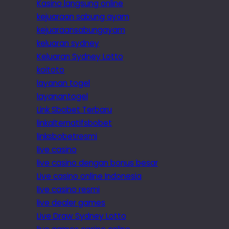
Kasino langsung online
kejuaraan sabung ayam
kejuaraansabungayam
keluaran sydney
Keluaran Sydney Lotto
koitoto
layanan togel
layanantogel
Link Sbobet Terbaru
linkalternatifsbobet
linksbobetresmi
live casino
live casino dengan bonus besar
Live casino online Indonesia
live casino resmi
live dealer games
Live Draw Sydney Lotto