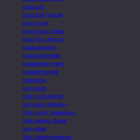
situs slot
Situs Slot Terbaik
Situs Togel
Situs Togel Online
Situs Toto Macau
situsjudionline
situspokeronline
situssbobetresmi
situsslotterbaik
situstogel
slot gacor
Slot Gacor Hari Ini
slot gacor terbaru
Slot Gacor Terpercaya
Slot Jackpot Besar
slot online
Slot Online Indonesia