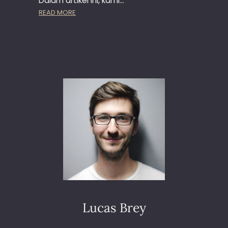
Dalam artikel ini, kami…
D
:
READ MORE
I
M
I
E
N
N
D
A
O
N
N
G
E
K
S
A
I
N
A
B
E
S
A
R
D
I
T
Lucas Brey
A
R