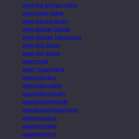
agen live games casino
agen poker online
agen sabung ayam
agen sbobet terbaik
Agen Sbobet Terpercaya
Agen Slot Gacor
Agen Slot Resmi
agen togel
Agen Togel Online
agenjudionline
agenpokeronline
agensabungayam
agensbobetterbaik
agensbobetterpercaya
agenslotgacor
agenslotonline
agenslotresmi