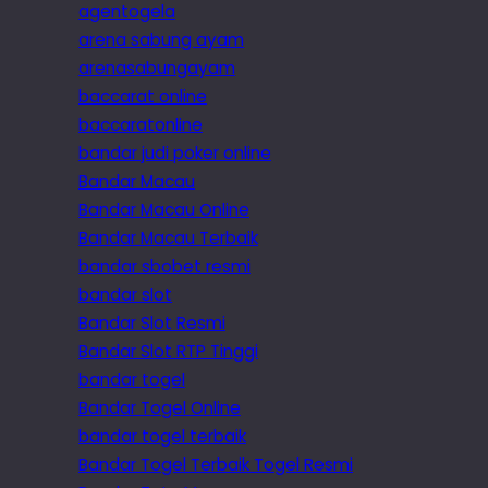
agentogela
arena sabung ayam
arenasabungayam
baccarat online
baccaratonline
bandar judi poker online
Bandar Macau
Bandar Macau Online
Bandar Macau Terbaik
bandar sbobet resmi
bandar slot
Bandar Slot Resmi
Bandar Slot RTP Tinggi
bandar togel
Bandar Togel Online
bandar togel terbaik
Bandar Togel Terbaik Togel Resmi