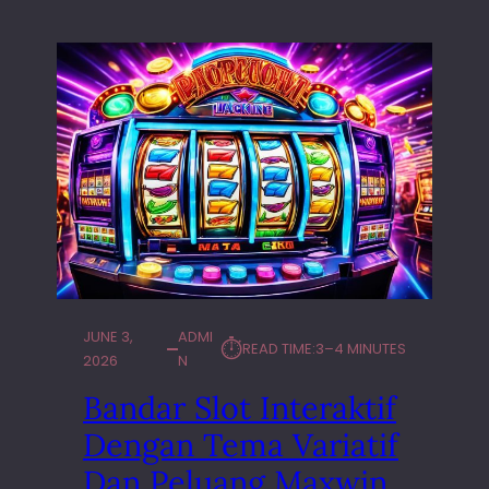
D
A
A
N
R
B
S
E
L
R
O
B
T
A
P
S
A
I
N
S
D
I
U
N
A
T
N
E
JUNE 3,
ADMI
⏱︎
READ TIME:
3–4 MINUTES
B
R
2026
N
E
N
Bandar Slot Interaktif
R
E
M
T
Dengan Tema Variatif
A
Y
Dan Peluang Maxwin
I
A