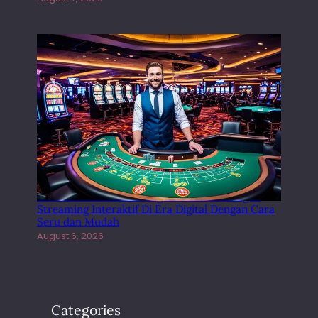
S
R
T
U
I
D
N
A
G
N
G
M
I
E
U
N
N
G
T
U
U
N
K
T
P
U
Live Games Casino Mengenal Perkembangan
E
N
Streaming Interaktif Di Era Digital Dengan Cara
N
Seru dan Mudah
G
G
August 6, 2026
K
A
A
L
N
A
M
Categories
A