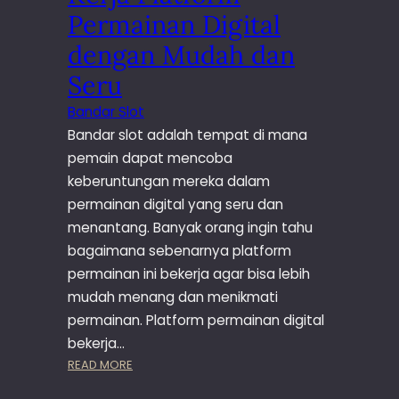
D
Permainan Digital
A
dengan Mudah dan
N
T
Seru
E
K
Bandar Slot
N
Bandar slot adalah tempat di mana
O
pemain dapat mencoba
L
keberuntungan mereka dalam
O
permainan digital yang seru dan
G
menantang. Banyak orang ingin tahu
I
P
bagaimana sebenarnya platform
A
permainan ini bekerja agar bisa lebih
D
mudah menang dan menikmati
A
permainan. Platform permainan digital
P
bekerja…
L
:
A
READ MORE
B
T