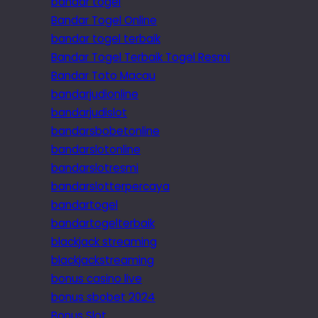
bandar togel
Bandar Togel Online
bandar togel terbaik
Bandar Togel Terbaik Togel Resmi
Bandar Toto Macau
bandarjudionline
bandarjudislot
bandarsbobetonline
bandarslotonline
bandarslotresmi
bandarslotterpercaya
bandartogel
bandartogelterbaik
blackjack streaming
blackjackstreaming
bonus casino live
bonus sbobet 2024
Bonus Slot