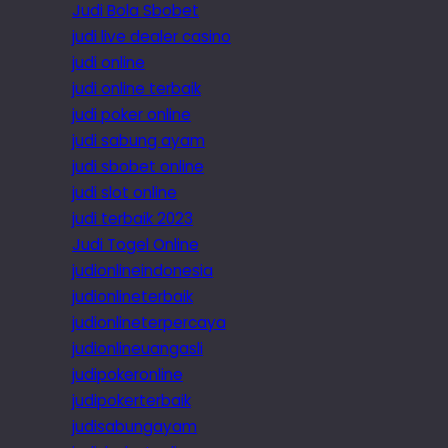
Judi Bola Sbobet
judi live dealer casino
judi online
judi online terbaik
judi poker online
judi sabung ayam
judi sbobet online
judi slot online
judi terbaik 2023
Judi Togel Online
judionlineindonesia
judionlineterbaik
judionlineterpercaya
judionlineuangasli
judipokeronline
judipokerterbaik
judisabungayam