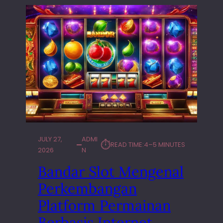
E
A
P
R
E
S
R
L
M
O
A
T
I
K
N
E
A
A
N
M
D
A
I
N
G
A
JULY 27,
ADMI
⏱︎
I
READ TIME:
4–5 MINUTES
N
2026
N
T
R
A
Bandar Slot Mengenal
E
L
G
Perkembangan
:
U
P
Platform Permainan
L
A
A
Berbasis Internet
N