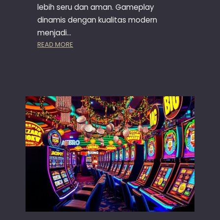
N
A
lebih seru dan aman. Gameplay
P
N
dinamis dengan kualitas modern
E
menjadi…
L
U
:
READ MORE
A
B
N
A
G
N
M
D
A
A
X
R
W
S
I
L
N
O
F
T
A
P
N
O
T
P
A
U
S
L
T
E