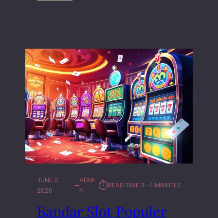
W
T
B
A
I
A
B
S
N
D
D
A
A
N
R
M
S
E
L
N
O
G
T
E
I
L
N
O
T
L
E
A
R
R
A
I
K
JUNE 2,
ADMI
⏱︎
S
READ TIME:
3–4 MINUTES
T
2026
N
I
I
K
Bandar Slot Populer
F
O