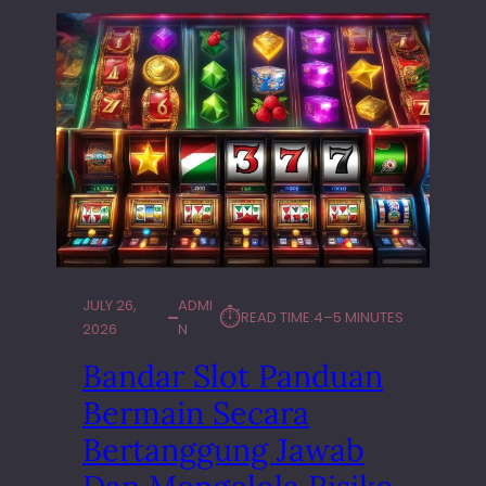
A
A
T
I
R
A
N
S
H
O
L
U
N
O
I
L
T
P
I
M
E
N
E
N
E
N
G
G
G
E
U
N
N
A
JULY 26,
ADMI
A
⏱︎
READ TIME:
4–5 MINUTES
L
2026
N
U
P
N
Bandar Slot Panduan
E
T
R
Bermain Secara
U
K
K
Bertanggung Jawab
E
B
M
E