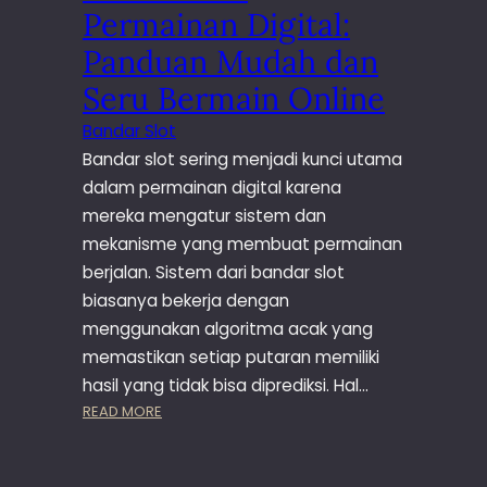
A
L
Permainan Digital:
N
A
M
Panduan Mudah dan
T
U
I
Seru Bermain Online
D
L
A
I
Bandar Slot
H
T
Bandar slot sering menjadi kunci utama
D
A
dalam permainan digital karena
A
S
mereka mengatur sistem dan
N
D
S
mekanisme yang membuat permainan
A
E
berjalan. Sistem dari bandar slot
N
R
F
biasanya bekerja dengan
U
I
menggunakan algoritma acak yang
T
memastikan setiap putaran memiliki
U
hasil yang tidak bisa diprediksi. Hal…
R
:
READ MORE
P
B
E
A
R
N
M