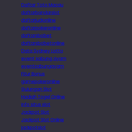
Daftar Toto Macau
daftarbandarslot
daftarjudionline
daftarpokeronline
daftarsbobet
daftarsbobetonline
Data Sydney Lotto
event sabung ayam
eventsabungayam
Fitur Bonus
gamepokeronline
Gulungan Slot
Hadiah Togel Online
info situs slot
Jackpot Slot
Jackpot Slot Online
jackpotslot