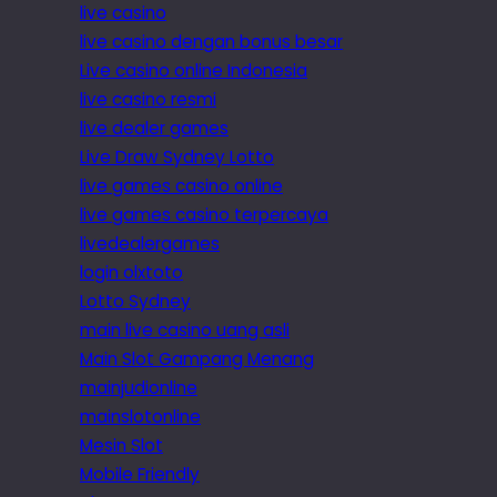
live casino
live casino dengan bonus besar
Live casino online Indonesia
live casino resmi
live dealer games
Live Draw Sydney Lotto
live games casino online
live games casino terpercaya
livedealergames
login olxtoto
Lotto Sydney
main live casino uang asli
Main Slot Gampang Menang
mainjudionline
mainslotonline
Mesin Slot
Mobile Friendly