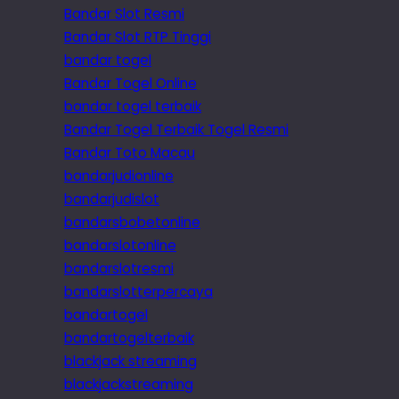
Bandar Slot Resmi
Bandar Slot RTP Tinggi
bandar togel
Bandar Togel Online
bandar togel terbaik
Bandar Togel Terbaik Togel Resmi
Bandar Toto Macau
bandarjudionline
bandarjudislot
bandarsbobetonline
bandarslotonline
bandarslotresmi
bandarslotterpercaya
bandartogel
bandartogelterbaik
blackjack streaming
blackjackstreaming