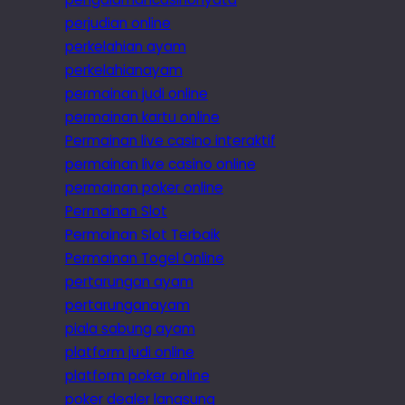
perjudian online
perkelahian ayam
perkelahianayam
permainan judi online
permainan kartu online
Permainan live casino interaktif
permainan live casino online
permainan poker online
Permainan Slot
Permainan Slot Terbaik
Permainan Togel Online
pertarungan ayam
pertarunganayam
piala sabung ayam
platform judi online
platform poker online
poker dealer langsung