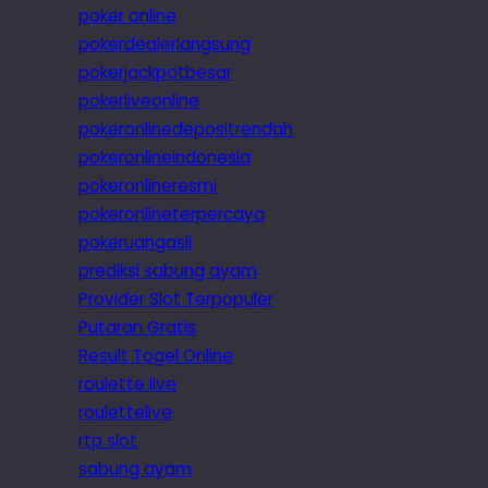
poker online
pokerdealerlangsung
pokerjackpotbesar
pokerliveonline
pokeronlinedepositrendah
pokeronlineindonesia
pokeronlineresmi
pokeronlineterpercaya
pokeruangasli
prediksi sabung ayam
Provider Slot Terpopuler
Putaran Gratis
Result Togel Online
roulette live
roulettelive
rtp slot
sabung ayam