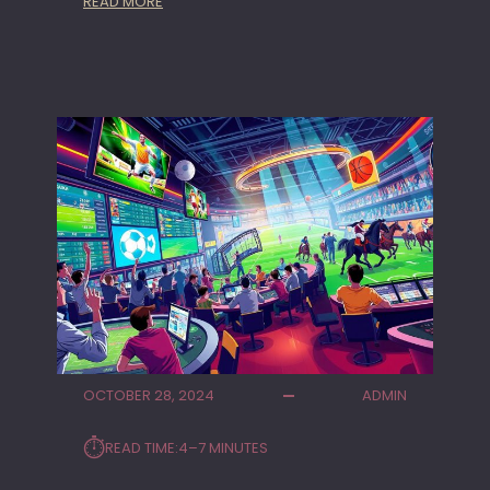
:
READ MORE
E
D
S
A
I
F
A
T
A
R
S
I
T
U
S
J
U
D
I
S
OCTOBER 28, 2024
ADMIN
B
O
⏱︎
READ TIME:
4–7 MINUTES
B
E