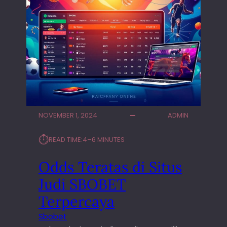
NOVEMBER 1, 2024
ADMIN
⏱︎
READ TIME:
4–6 MINUTES
Odds Teratas di Situs
Judi SBOBET
Terpercaya
Sbobet