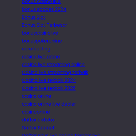
bonus casino live
bonus sbobet 2024
Bonus Slot
Bonus Slot Terbesar
bonuscasinolive
bonuspokeronline
cara betting
casino live online
casino live streaming online
Casino live streaming terbaik
Casino live terbaik 2024
Casino live terbaik 2026
casino online
casino online live dealer
casinoonline
daftar olxtoto
Daftar Sbobet
Daftar situs live casino terpercaya