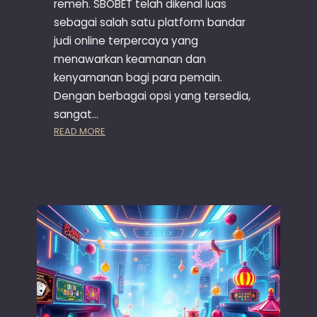
E
remeh. SBOBET telah dikenal luas
R
sebagai salah satu platform bandar
P
judi online terpercaya yang
E
menawarkan keamanan dan
R
kenyamanan bagi para pemain.
C
A
Dengan berbagai opsi yang tersedia,
Y
sangat…
A
:
READ MORE
T
E
M
U
K
A
N
S
I
T
U