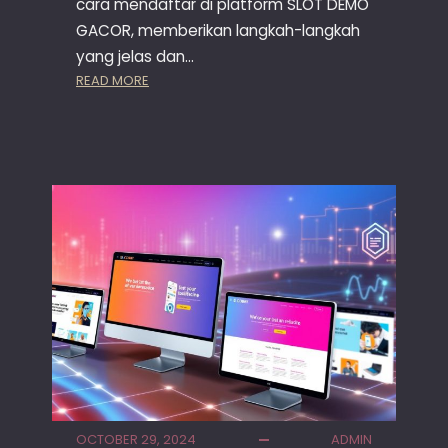
cara mendaftar di platform SLOT DEMO
D
GACOR, memberikan langkah-langkah
I
yang jelas dan…
I
:
N
READ MORE
D
D
A
O
F
N
T
E
A
S
R
I
D
A
I
P
L
A
T
F
O
R
M
OCTOBER 29, 2024
ADMIN