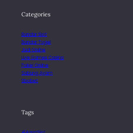
Categories
Bandar Slot
Bandar Togel
Judi Online
Live Games Casino
Poker Online
Sabung Ayam
Sbobet
Tags
#AgenSlot