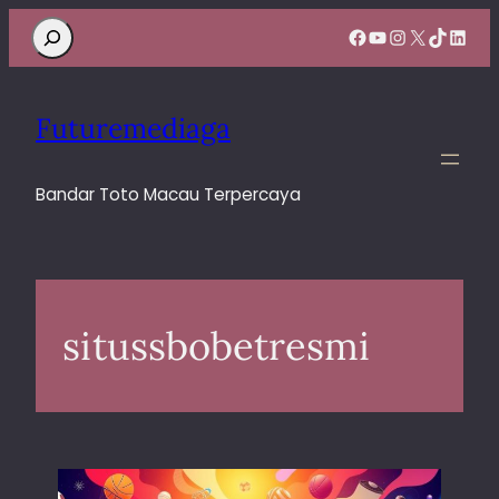
Search
Facebook
YouTube
Instagram
X
TikTok
Linke
Futuremediaga
Bandar Toto Macau Terpercaya
situssbobetresmi