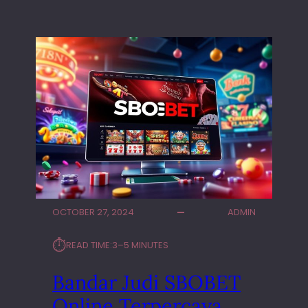
B
U
N
G
D
I
J
U
D
I
S
B
O
B
OCTOBER 27, 2024
ADMIN
E
T
⏱︎
READ TIME:
3–5 MINUTES
S
P
Bandar Judi SBOBET
O
R
Online Terpercaya