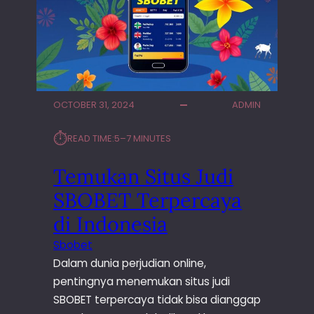
A
S
D
I
S
I
T
OCTOBER 31, 2024
ADMIN
U
S
⏱︎
READ TIME:
5–7 MINUTES
J
U
Temukan Situs Judi
D
I
SBOBET Terpercaya
S
di Indonesia
B
O
Sbobet
B
Dalam dunia perjudian online,
E
pentingnya menemukan situs judi
T
SBOBET terpercaya tidak bisa dianggap
T