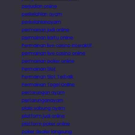
perjudian online
perkelahian ayam
perkelahianayam
permainan judi online
permainan kartu online
Permainan live casino interaktif
permainan live casino online
permainan poker online
Permainan Slot
Permainan Slot Terbaik
Permainan Togel Online
pertarungan ayam
pertarunganayam
piala sabung ayam
platform judi online
platform poker online
poker dealer langsung