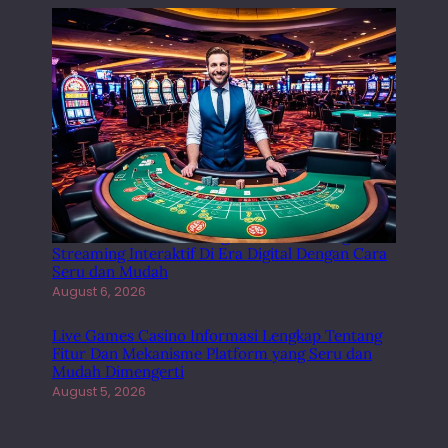
Live Games Casino Mengenal Perkembangan
Streaming Interaktif Di Era Digital Dengan Cara
Seru dan Mudah
August 6, 2026
Live Games Casino Informasi Lengkap Tentang
Fitur Dan Mekanisme Platform yang Seru dan
Mudah Dimengerti
August 5, 2026