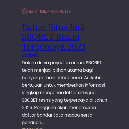
J
U
⏱︎
READ TIME:
4–6 MINUTES
D
I
Daftar Situs Judi
S
B
SBOBET Resmi
O
Terpercaya 2023
B
E
Sbobet
T
Dalam dunia perjudian online, SBOBET
O
telah menjadi pilihan utama bagi
N
banyak pemain di Indonesia. Artikel ini
L
I
bertujuan untuk memberikan informasi
N
lengkap mengenai daftar situs judi
E
SBOBET resmi yang terpercaya di tahun
I
2023. Pengguna akan menemukan
N
daftar bandar toto macau serta
D
O
panduan…
N