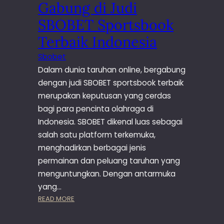
Gabung di Judi
T
R
SBOBET Sportsbook
E
Terbaik Indonesia
S
M
Sbobet
I
Dalam dunia taruhan online, bergabung
T
dengan judi SBOBET sportsbook terbaik
E
merupakan keputusan yang cerdas
R
P
bagi para pencinta olahraga di
E
Indonesia. SBOBET dikenal luas sebagai
R
salah satu platform terkemuka,
C
menghadirkan berbagai jenis
A
permainan dan peluang taruhan yang
Y
A
menguntungkan. Dengan antarmuka
2
yang…
0
:
READ MORE
2
G
3
A