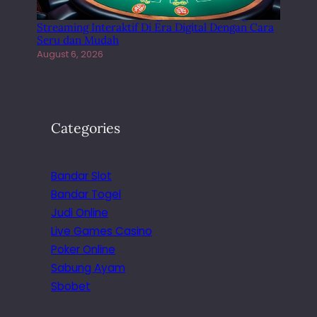
Live Games Casino Mengenal Perkembangan
Streaming Interaktif Di Era Digital Dengan Cara
Seru dan Mudah
August 6, 2026
Categories
Bandar Slot
Bandar Togel
Judi Online
Live Games Casino
Poker Online
Sabung Ayam
Sbobet