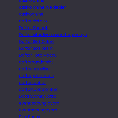
casino online
casino online live dealer
casinoonline
daftar olxtoto
Daftar Sbobet
Daftar situs live casino terpercaya
Daftar Slot Online
Daftar Slot Resmi
Daftar Toto Macau
daftarbandarslot
daftarjudionline
daftarpokeronline
daftarsbobet
daftarsbobetonline
Data Sydney Lotto
event sabung ayam
eventsabungayam
Fitur Bonus