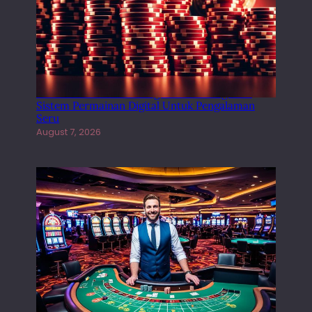
I
N
I
Live Games Casino Mengenal Teknologi Dan
Sistem Permainan Digital Untuk Pengalaman
Seru
August 7, 2026