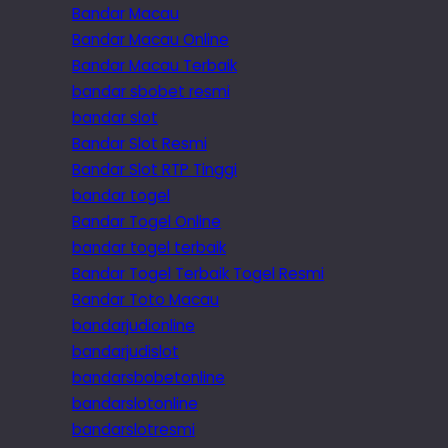
Bandar Macau
Bandar Macau Online
Bandar Macau Terbaik
bandar sbobet resmi
bandar slot
Bandar Slot Resmi
Bandar Slot RTP Tinggi
bandar togel
Bandar Togel Online
bandar togel terbaik
Bandar Togel Terbaik Togel Resmi
Bandar Toto Macau
bandarjudionline
bandarjudislot
bandarsbobetonline
bandarslotonline
bandarslotresmi