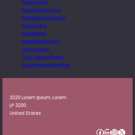
togel resmi
togel terpercaya
togeldepositmurah
togelonline
togelresmi
togelterpercaya
toto macau
Toto Macau Resmi
turnamenpokeronline
2020 Lorem Ipsum, Lorem
LP 3200
United States
#
#
#
#