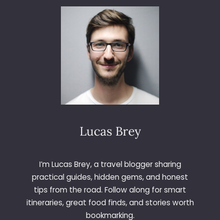
B
U
N
G
A
Y
A
M
O
N
L
I
Lucas Brey
N
E
T
E
I’m Lucas Brey, a travel blogger sharing
R
practical guides, hidden gems, and honest
P
tips from the road. Follow along for smart
O
itineraries, great food finds, and stories worth
P
bookmarking.
U