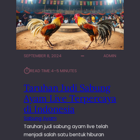
S
A
B
U
N
G
A
Y
SEPTEMBER 8, 2024
ADMIN
A
M
⏱︎
READ TIME:
4–5 MINUTES
R
E
Taruhan Judi Sabung
S
M
Ayam Live Terpercaya
I
di Indonesia
T
E
Sabung Ayam
R
Taruhan judi sabung ayam live telah
P
menjadi salah satu bentuk hiburan
E