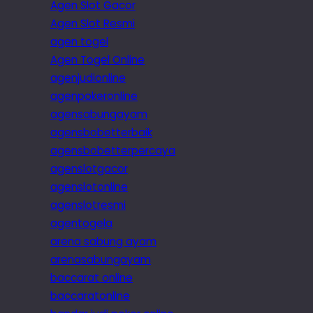
Agen Slot Gacor
Agen Slot Resmi
agen togel
Agen Togel Online
agenjudionline
agenpokeronline
agensabungayam
agensbobetterbaik
agensbobetterpercaya
agenslotgacor
agenslotonline
agenslotresmi
agentogela
arena sabung ayam
arenasabungayam
baccarat online
baccaratonline