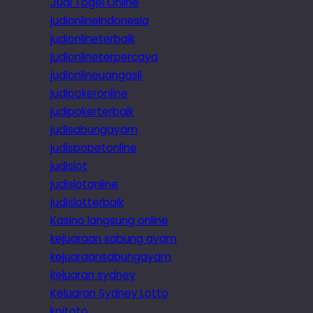
Judi Togel Online
judionlineindonesia
judionlineterbaik
judionlineterpercaya
judionlineuangasli
judipokeronline
judipokerterbaik
judisabungayam
judisbobetonline
judislot
judislotonline
judislotterbaik
Kasino langsung online
kejuaraan sabung ayam
kejuaraansabungayam
keluaran sydney
Keluaran Sydney Lotto
koitoto