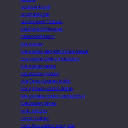
layanan togel
layanantogel
Link Sbobet Terbaru
linkalternatifsbobet
linksbobetresmi
live casino
live casino dengan bonus besar
Live casino online Indonesia
live casino resmi
live dealer games
Live Draw Sydney Lotto
live games casino online
live games casino terpercaya
livedealergames
login olxtoto
Lotto Sydney
main live casino uang asli