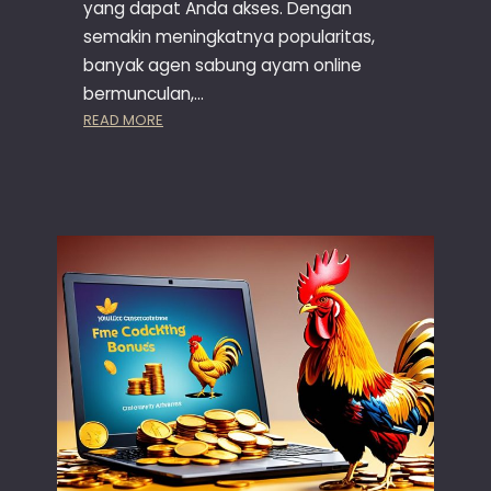
yang dapat Anda akses. Dengan
A
semakin meningkatnya popularitas,
Y
banyak agen sabung ayam online
A
D
bermunculan,…
I
:
READ MORE
I
S
N
I
D
T
O
U
N
S
E
J
S
U
I
D
A
I
S
A
B
U
N
G