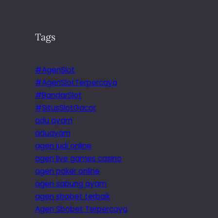
Tags
#AgenSlot
#AgenSlotTerpercaya
#BandarSlot
#SitusSlotGacor
adu ayam
aduayam
agen judi online
agen live games casino
agen poker online
agen sabung ayam
agen sbobet terbaik
Agen Sbobet Terpercaya