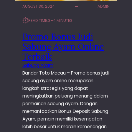
A
AUGUST 30, 2024
ADMIN
Y
A
⏱︎
READ TIME:
3–4 MINUTES
M
O
Promo Bonus Judi
N
L
Sabung Ayam Online
I
Terbaik
N
E
Sabung Ayam
T
Bandar Toto Macau – Promo bonus judi
E
sabung ayam online merupakan
R
langkah strategis yang dapat
P
E
meningkatkan peluang menang dalam
R
permainan sabung ayam. Dengan
C
memanfaatkan Bonus Deposit Sabung
A
Ayam, pemain memiliki kesempatan
Y
lebih besar untuk meraih kemenangan.
A