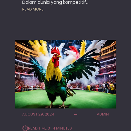
I
Dalam dunia yang kompetitif…
N
:
READ MORE
D
P
O
R
N
O
E
M
S
O
I
B
A
O
N
U
S
J
U
D
I
S
A
AUGUST 29, 2024
ADMIN
B
U
⏱︎
READ TIME:
3–4 MINUTES