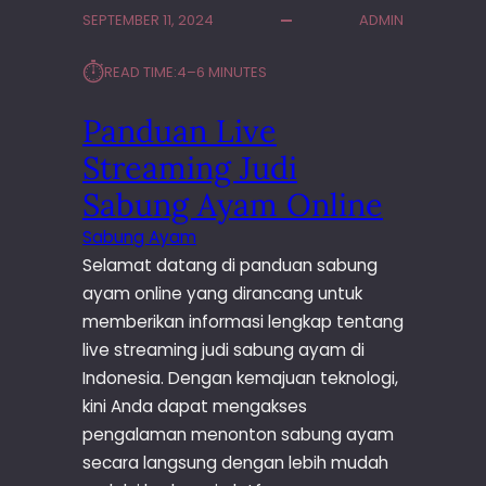
S
SEPTEMBER 11, 2024
ADMIN
A
B
⏱︎
READ TIME:
4–6 MINUTES
U
N
Panduan Live
G
A
Streaming Judi
Y
Sabung Ayam Online
A
M
Sabung Ayam
O
Selamat datang di panduan sabung
N
ayam online yang dirancang untuk
L
memberikan informasi lengkap tentang
I
N
live streaming judi sabung ayam di
E
Indonesia. Dengan kemajuan teknologi,
T
kini Anda dapat mengakses
E
pengalaman menonton sabung ayam
R
secara langsung dengan lebih mudah
P