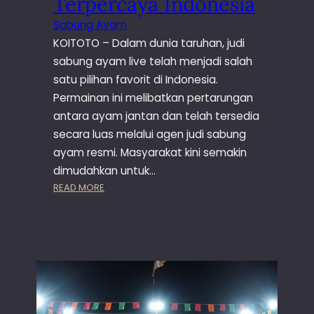
Terpercaya Indonesia
G
A
Sabung Ayam
Y
KOITOTO – Dalam dunia taruhan, judi
A
sabung ayam live telah menjadi salah
M
satu pilihan favorit di Indonesia.
O
N
Permainan ini melibatkan pertarungan
L
antara ayam jantan dan telah tersedia
I
secara luas melalui agen judi sabung
N
ayam resmi. Masyarakat kini semakin
E
dimudahkan untuk…
:
READ MORE
A
G
E
N
J
U
D
I