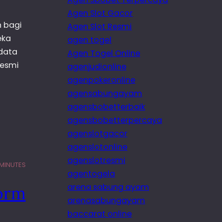
Agen Slot Gacor
 bagi
Agen Slot Resmi
eka
agen togel
data
Agen Togel Online
resmi
agenjudionline
agenpokeronline
agensabungayam
agensbobetterbaik
agensbobetterpercaya
agenslotgacor
agenslotonline
agenslotresmi
MINUTES
agentogela
arena sabung ayam
form
arenasabungayam
baccarat online