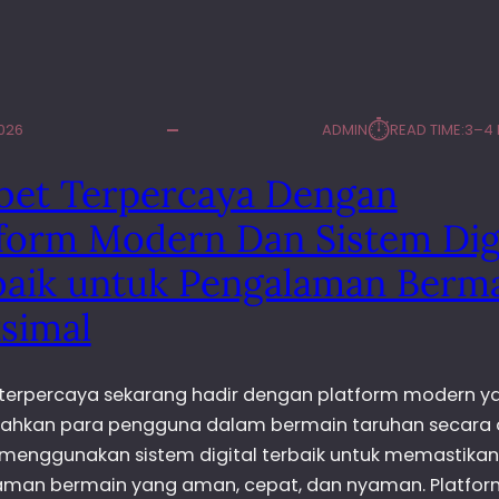
B
O
B
E
T
⏱︎
2026
ADMIN
READ TIME:
3–4 
T
E
bet Terpercaya Dengan
R
B
tform Modern Dan Sistem Dig
A
I
baik untuk Pengalaman Berm
K
D
simal
E
N
G
terpercaya sekarang hadir dengan platform modern y
A
kan para pengguna dalam bermain taruhan secara o
N
F
menggunakan sistem digital terbaik untuk memastikan
I
man bermain yang aman, cepat, dan nyaman. Platform