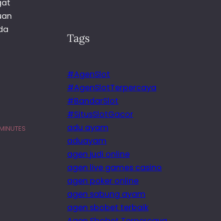
gat
uan
da
Tags
#AgenSlot
#AgenSlotTerpercaya
#BandarSlot
#SitusSlotGacor
adu ayam
MINUTES
aduayam
agen judi online
agen live games casino
agen poker online
agen sabung ayam
agen sbobet terbaik
Agen Sbobet Terpercaya