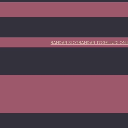
BANDAR SLOT
BANDAR TOGEL
JUDI ONL