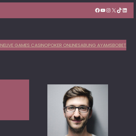
Facebook
YouTube
Instagram
X
TikTok
Linke
INE
LIVE GAMES CASINO
POKER ONLINE
SABUNG AYAM
SBOBET