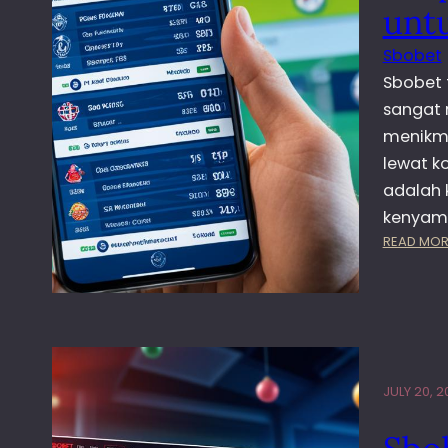
unt
Sbobet
Sbobet 
sangat r
menikma
lewat k
adalah 
kenyam
READ MOR
JULY 20, 