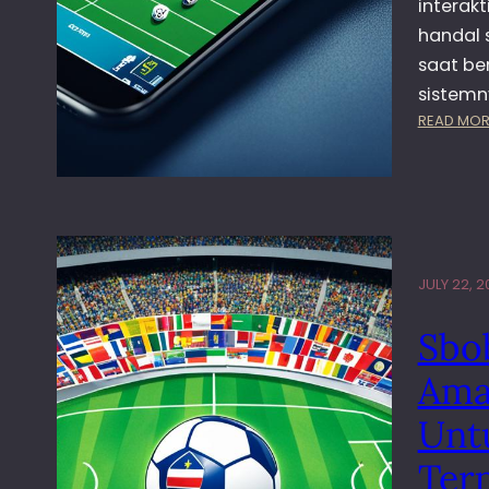
interak
handal 
saat be
sistemny
READ MOR
JULY 22, 
Sbo
Ama
Unt
Ter