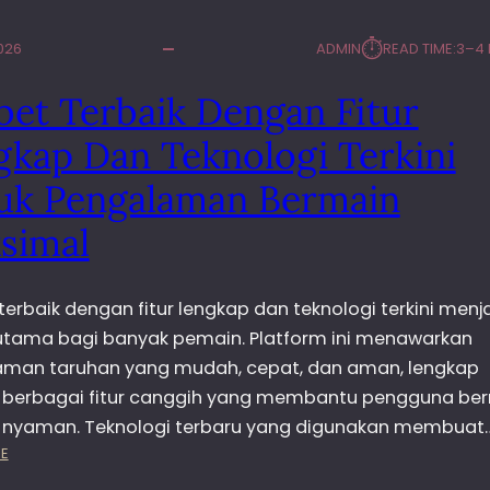
⏱︎
2026
ADMIN
READ TIME:
3–4 
bet Terbaik Dengan Fitur
gkap Dan Teknologi Terkini
uk Pengalaman Bermain
simal
terbaik dengan fitur lengkap dan teknologi terkini menj
 utama bagi banyak pemain. Platform ini menawarkan
man taruhan yang mudah, cepat, dan aman, lengkap
berbagai fitur canggih yang membantu pengguna be
nyaman. Teknologi terbaru yang digunakan membuat
:
E
S