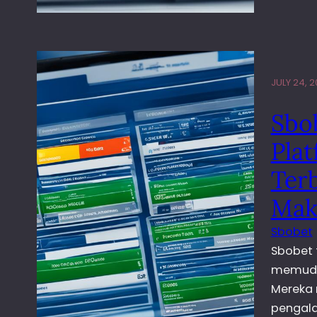
JULY 24, 
Sbo
Pla
Ter
Mak
Sbobet
Sbobet 
memudah
Mereka 
pengala