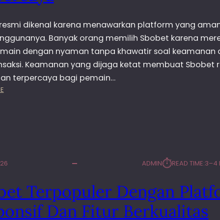
M
N
S
A
G
I
resmi dikenal karena menawarkan platform yang aman
N
A
S
B
nggunanya. Banyak orang memilih Sbobet karena mer
N
T
E
S
rmain dengan nyaman tanpa khawatir soal keamanan 
E
R
I
nsaksi. Keamanan yang dijaga ketat membuat Sbobet 
M
M
S
D
lihan terpercaya bagi pemain…
A
T
I
:
E
I
E
G
S
N
M
I
B
M
S
T
O
A
T
A
B
K
A
L
E
S
B
T
T
I
I
⏱︎
E
026
ADMIN
READ TIME:
3–4 
R
M
L
R
E
A
D
B
bet Terpopuler Dengan Plat
S
L
A
A
M
N
I
onsif Dan Fitur Berkualitas
I
P
K
D