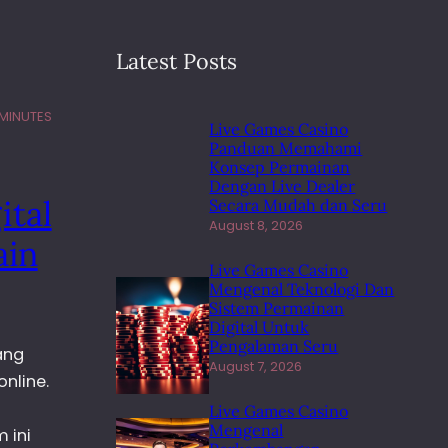
Latest Posts
MINUTES
Live Games Casino
Panduan Memahami
Konsep Permainan
Dengan Live Dealer
ital
Secara Mudah dan Seru
August 8, 2026
ain
Live Games Casino
Mengenal Teknologi Dan
Sistem Permainan
Digital Untuk
Pengalaman Seru
ang
August 7, 2026
nline.
Live Games Casino
Mengenal
 ini