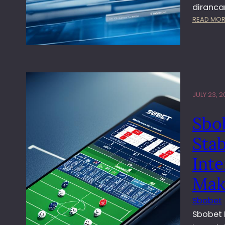
diranca
READ MOR
JULY 23, 
Sbo
Sta
Int
Mak
Sbobet
Sbobet 