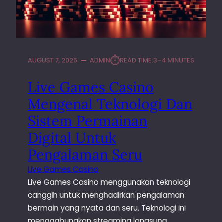
⏱︎
AUGUST 7, 2026
ADMIN
READ TIME:
3–4 MINUTES
Live Games Casino
Mengenal Teknologi Dan
Sistem Permainan
Digital Untuk
Pengalaman Seru
Live Games Casino
Live Games Casino menggunakan teknologi
canggih untuk menghadirkan pengalaman
bermain yang nyata dan seru. Teknologi ini
menggabungkan streaming langsung