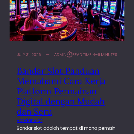
B
M
E
E
R
N
M
G
A
E
I
N
N
A
I
L
⏱︎
JULY 31, 2026
ADMIN
READ TIME:
4–6 MINUTES
N
F
T
I
Bandar Slot Panduan
E
T
R
U
Memahami Cara Kerja
A
R
Platform Permainan
K
D
T
A
Digital dengan Mudah
I
N
dan Seru
F
T
D
E
Bandar Slot
E
K
Bandar slot adalah tempat di mana pemain
N
N