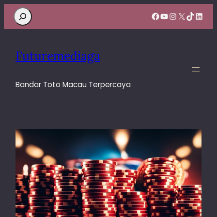
Search
Facebook
YouTube
Instagram
X
TikTok
Linke
Futuremediaga
Bandar Toto Macau Terpercaya