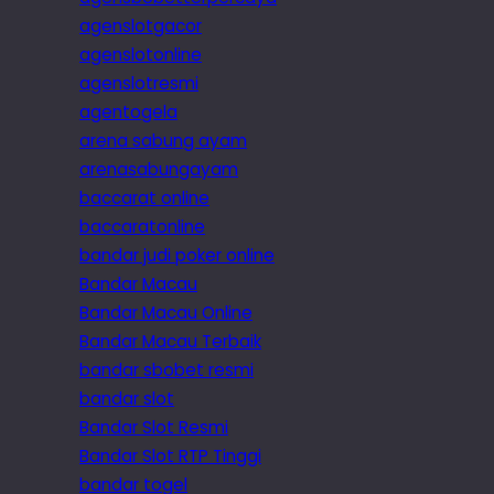
agenslotgacor
agenslotonline
agenslotresmi
agentogela
arena sabung ayam
arenasabungayam
baccarat online
baccaratonline
bandar judi poker online
Bandar Macau
Bandar Macau Online
Bandar Macau Terbaik
bandar sbobet resmi
bandar slot
Bandar Slot Resmi
Bandar Slot RTP Tinggi
bandar togel