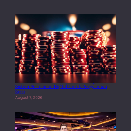
K
A
N
I
S
M
E
P
E
R
M
A
Live Games Casino Mengenal Teknologi Dan
I
Sistem Permainan Digital Untuk Pengalaman
N
Seru
A
August 7, 2026
N
D
I
G
I