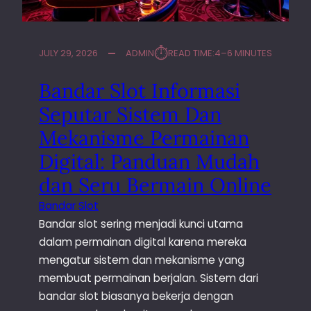
I
A
G
M
I
I
⏱︎
T
JULY 29, 2026
ADMIN
READ TIME:
4–6 MINUTES
R
A
T
L
Bandar Slot Informasi
P
D
V
Seputar Sistem Dan
E
O
N
Mekanisme Permainan
L
G
A
Digital: Panduan Mudah
A
T
N
dan Seru Bermain Online
I
M
L
U
Bandar Slot
I
D
Bandar slot sering menjadi kunci utama
T
A
dalam permainan digital karena mereka
A
H
S
mengatur sistem dan mekanisme yang
D
D
membuat permainan berjalan. Sistem dari
A
A
N
bandar slot biasanya bekerja dengan
N
S