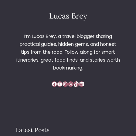
T
A
U
S
Lucas Brey
K
I
M
S
E
E
N
P
I’m Lucas Brey, a travel blogger sharing
A
U
practical guides, hidden gems, and honest
N
T
tips from the road. Follow along for smart
G
A
itineraries, great food finds, and stories worth
L
R
bookmarking.
E
S
B
I
I
S
Facebook
YouTube
Instagram
X
TikTok
LinkedIn
H
T
M
E
U
M
D
D
A
A
H
N
M
Latest Posts
E