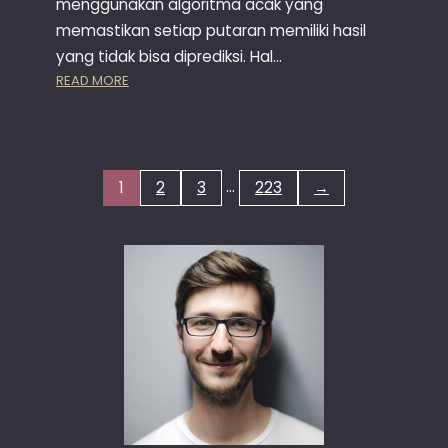
menggunakan algoritma acak yang
F
E
memastikan setiap putaran memiliki hasil
I
R
T
yang tidak bisa diprediksi. Hal…
U
U
:
READ MORE
R
B
P
A
E
N
R
D
…
1
2
3
223
→
M
A
A
R
I
S
N
L
A
O
N
T
S
I
L
N
O
F
T
O
U
R
N
M