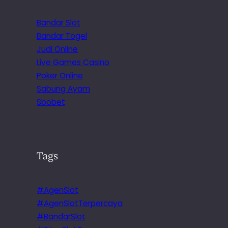
E
R
Bandar Slot
U
Bandar Togel
B
E
Judi Online
R
Live Games Casino
M
Poker Online
A
Sabung Ayam
I
Sbobet
N
O
N
L
I
Tags
N
E
#AgenSlot
#AgenSlotTerpercaya
#BandarSlot