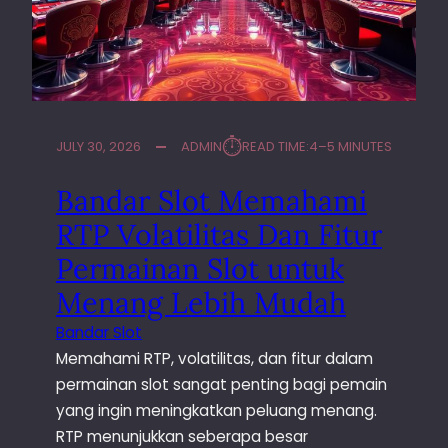
A
R
N
N
D
U
U
N
A
T
N
U
M
⏱︎
JULY 30, 2026
ADMIN
READ TIME:
4–5 MINUTES
K
E
P
M
Bandar Slot Memahami
E
A
N
H
RTP Volatilitas Dan Fitur
G
A
Permainan Slot untuk
A
M
L
I
Menang Lebih Mudah
A
C
M
A
Bandar Slot
A
R
Memahami RTP, volatilitas, dan fitur dalam
N
A
permainan slot sangat penting bagi pemain
B
K
yang ingin meningkatkan peluang menang.
E
E
RTP menunjukkan seberapa besar
R
R