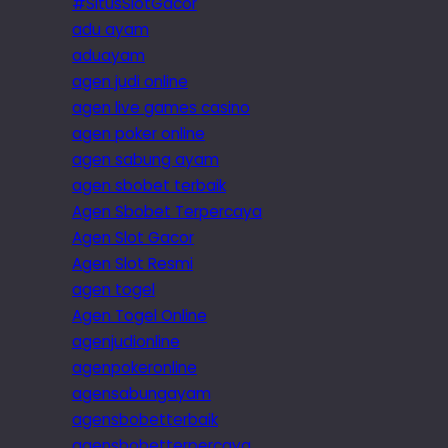
#SitusSlotGacor
adu ayam
aduayam
agen judi online
agen live games casino
agen poker online
agen sabung ayam
agen sbobet terbaik
Agen Sbobet Terpercaya
Agen Slot Gacor
Agen Slot Resmi
agen togel
Agen Togel Online
agenjudionline
agenpokeronline
agensabungayam
agensbobetterbaik
agensbobetterpercaya