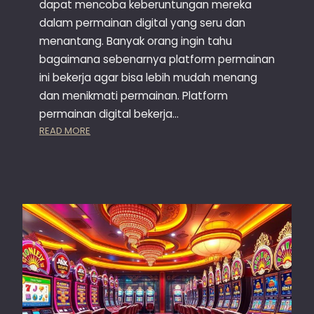
G
dapat mencoba keberuntungan mereka
O
A
L
dalam permainan digital yang seru dan
N
O
menantang. Banyak orang ingin tahu
M
G
bagaimana sebenarnya platform permainan
U
I
ini bekerja agar bisa lebih mudah menang
D
P
dan menikmati permainan. Platform
A
A
H
D
permainan digital bekerja…
D
A
:
READ MORE
A
P
B
N
L
A
S
A
N
E
T
D
R
F
A
U
O
R
R
S
M
L
M
O
O
T
D
P
E