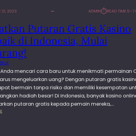
D
T
A
⏱︎
21, 2023
ADMIN
READ TIME:
5–7
O
:
N
N
M
L
atkan Putaran Gratis Kasino
E
E
E
S
M
N
aik di Indonesia, Mulai
I
I
G
A
L
K
arang!
I
A
H
P
Slot
M
:
Anda mencari cara baru untuk menikmati permainan O
E
A
S
N
arus mengeluarkan uang? Dengan putaran gratis kasin
I
A
pat bermain tanpa risiko dan memiliki kesempatan un
N
L
gkan hadiah besar! Di Indonesia, banyak kasino onlin
S
I
kan putaran gratis kepada pemain mereka,…
L
S
:
E
O
I
D
T
S
A
T
P
P
E
E