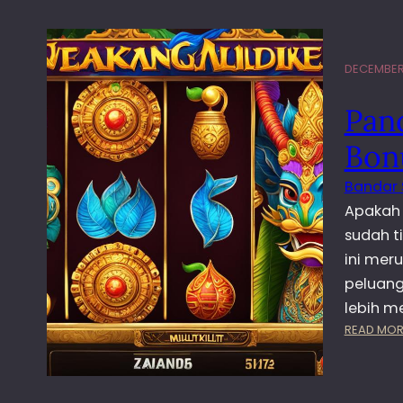
DECEMBER
Pan
Bonu
Bandar 
Apakah 
sudah ti
ini mer
peluan
lebih me
READ MOR