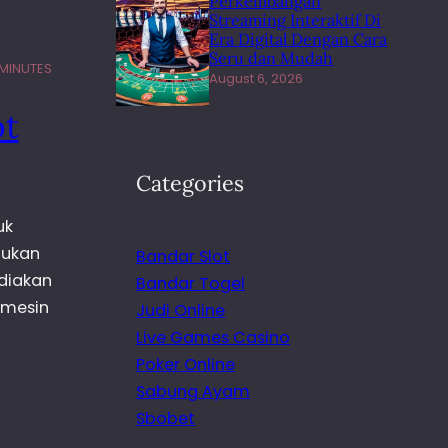
Perkembangan
Streaming Interaktif Di
Era Digital Dengan Cara
Seru dan Mudah
MINUTES
August 6, 2026
ot
Categories
uk
tukan
Bandar Slot
ediakan
Bandar Togel
 mesin
Judi Online
Live Games Casino
Poker Online
Sabung Ayam
Sbobet