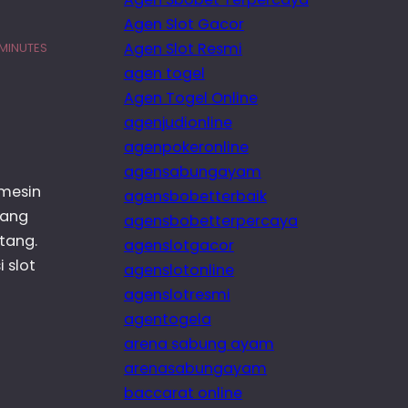
Agen Slot Gacor
Agen Slot Resmi
 MINUTES
agen togel
Agen Togel Online
agenjudionline
agenpokeronline
agensabungayam
 mesin
agensbobetterbaik
yang
agensbobetterpercaya
tang.
agenslotgacor
 slot
agenslotonline
agenslotresmi
agentogela
arena sabung ayam
arenasabungayam
baccarat online