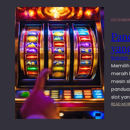
DECEMBER
Pand
yan
Bandar 
Memilih
meraih 
mesin s
pandua
slot ya
READ MOR