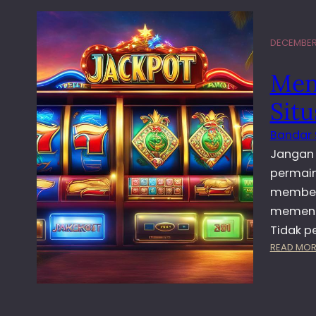
DECEMBER
Men
Situ
Bandar 
Jangan 
permaina
memberi
memenan
Tidak pe
READ MOR