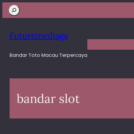
Search
Futuremediaga
Bandar Toto Macau Terpercaya
bandar slot