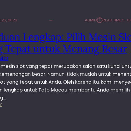
A
D
K
U
S
A
⏱︎
 25, 2023
ADMIN
READ TIME:
5–8 
I
N
M
L
uan Lengkap: Pilih Mesin Sl
U
E
M
N
g Tepat untuk Menang Besar
D
G
A
K
Slot
N
A
 mesin slot yang tepat merupakan salah satu kunci unt
M
P
I
M
kemenangan besar. Namun, tidak mudah untuk menen
N
E
lot yang tepat untuk Anda. Oleh karena itu, kami meny
I
N
n lengkap untuk Toto Macau membantu Anda memilih
M
G
ng…
U
E
M
N
:
E
D
A
P
A
I
A
L
F
N
A
I
D