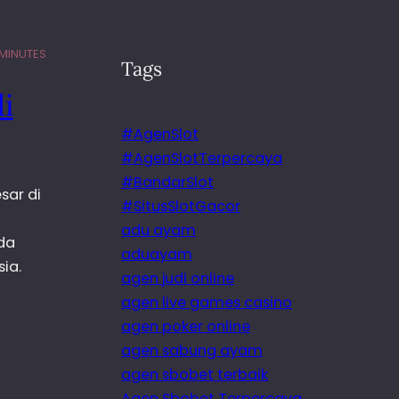
MINUTES
Tags
i
#AgenSlot
#AgenSlotTerpercaya
#BandarSlot
ar di
#SitusSlotGacor
adu ayam
da
aduayam
ia.
agen judi online
agen live games casino
agen poker online
agen sabung ayam
agen sbobet terbaik
Agen Sbobet Terpercaya