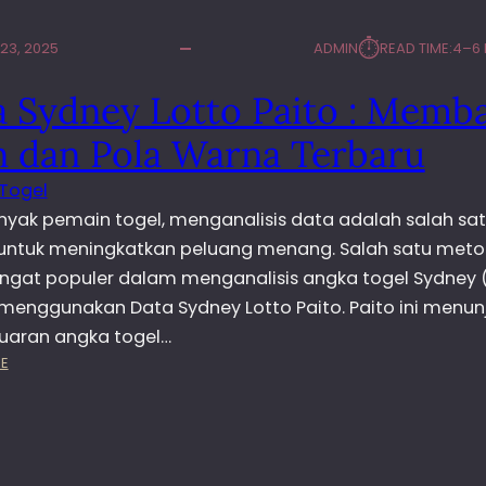
⏱︎
23, 2025
ADMIN
READ TIME:
4–6 
a Sydney Lotto Paito : Memb
n dan Pola Warna Terbaru
Togel
nyak pemain togel, menganalisis data adalah salah sa
 untuk meningkatkan peluang menang. Salah satu met
ngat populer dalam menganalisis angka togel Sydney 
menggunakan Data Sydney Lotto Paito. Paito ini menun
eluaran angka togel…
:
E
D
A
T
A
S