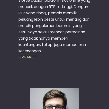
Slot88 adalah platform slot online yang
N
menarik dengan RTP tertinggi. Dengan
G
A
RTP yang tinggi, pemain memiliki
N
peluang lebih besar untuk menang dan
J
meraih pengalaman bermain yang
A
seru. Saya selalu mencari permainan
C
yang tidak hanya memberi
K
keuntungan, tetapi juga memberikan
P
O
kesenangan…
T
:
READ MORE
B
S
E
L
S
O
A
T
R
8
S
8
E
:
T
P
I
L
A