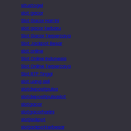
situstogel
slot gacor
Slot Gacor Hari Ini
slot gacor terbaru
Slot Gacor Terpercaya
Slot Jackpot Besar
slot online
Slot Online Indonesia
Slot Online Terpercaya
Slot RTP Tinggi
slot uang asli
slotdepositpulsa
slotdepositpulsaslot
slotgacor
slotgacorhariini
slotjackpot
slotjackpotterbesar