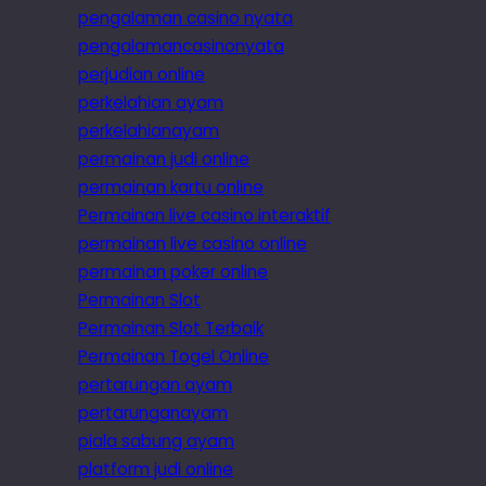
pengalaman casino nyata
pengalamancasinonyata
perjudian online
perkelahian ayam
perkelahianayam
permainan judi online
permainan kartu online
Permainan live casino interaktif
permainan live casino online
permainan poker online
Permainan Slot
Permainan Slot Terbaik
Permainan Togel Online
pertarungan ayam
pertarunganayam
piala sabung ayam
platform judi online