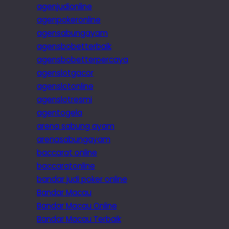
agenjudionline
agenpokeronline
agensabungayam
agensbobetterbaik
agensbobetterpercaya
agenslotgacor
agenslotonline
agenslotresmi
agentogela
arena sabung ayam
arenasabungayam
baccarat online
baccaratonline
bandar judi poker online
Bandar Macau
Bandar Macau Online
Bandar Macau Terbaik