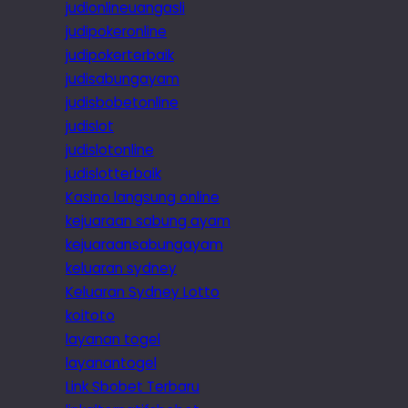
judionlineuangasli
judipokeronline
judipokerterbaik
judisabungayam
judisbobetonline
judislot
judislotonline
judislotterbaik
Kasino langsung online
kejuaraan sabung ayam
kejuaraansabungayam
keluaran sydney
Keluaran Sydney Lotto
koitoto
layanan togel
layanantogel
Link Sbobet Terbaru