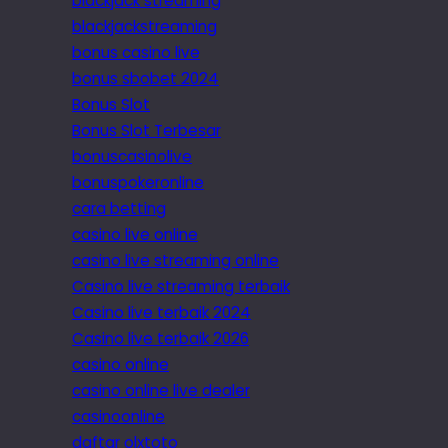
blackjack streaming
blackjackstreaming
bonus casino live
bonus sbobet 2024
Bonus Slot
Bonus Slot Terbesar
bonuscasinolive
bonuspokeronline
cara betting
casino live online
casino live streaming online
Casino live streaming terbaik
Casino live terbaik 2024
Casino live terbaik 2026
casino online
casino online live dealer
casinoonline
daftar olxtoto