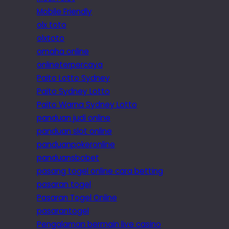
Mobile Friendly
olx toto
olxtoto
omaha online
onlineterpercaya
Paito Lotto Sydney
Paito Sydney Lotto
Paito Warna Sydney Lotto
panduan judi online
panduan slot online
panduanpokeronline
panduansbobet
pasang togel online cara betting
pasaran togel
Pasaran Togel Online
pasarantogel
Pengalaman bermain live casino