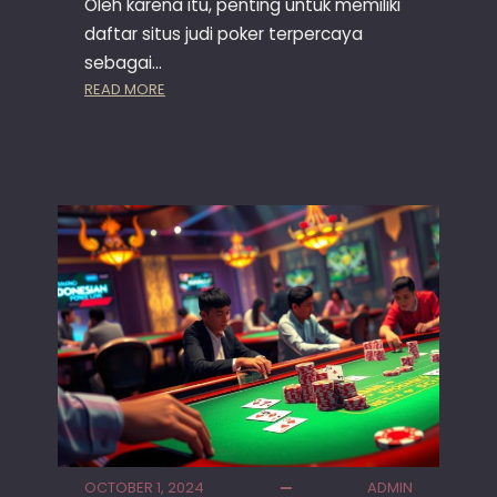
Oleh karena itu, penting untuk memiliki
R
daftar situs judi poker terpercaya
P
E
sebagai…
R
:
READ MORE
C
D
A
A
Y
F
A
T
A
R
S
I
T
U
S
J
U
D
I
P
OCTOBER 1, 2024
ADMIN