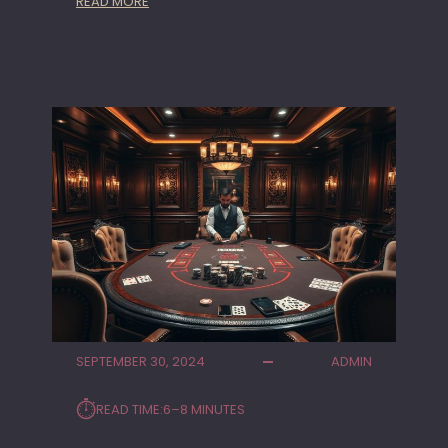
:
READ MORE
E
M
S
A
I
I
A
N
K
A
N
J
U
D
I
P
O
K
E
R
SEPTEMBER 30, 2024
ADMIN
O
N
⏱︎
READ TIME:
6–8 MINUTES
L
I