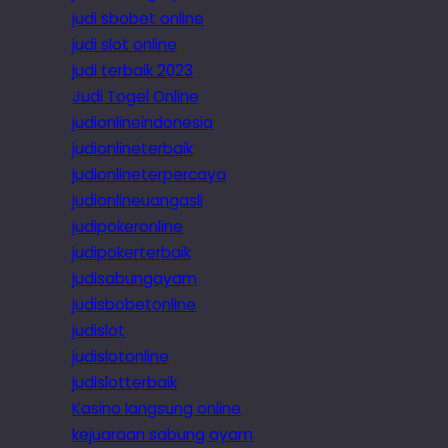
judi sbobet online
judi slot online
judi terbaik 2023
Judi Togel Online
judionlineindonesia
judionlineterbaik
judionlineterpercaya
judionlineuangasli
judipokeronline
judipokerterbaik
judisabungayam
judisbobetonline
judislot
judislotonline
judislotterbaik
Kasino langsung online
kejuaraan sabung ayam