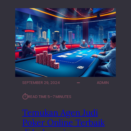
S
U
I
K
A
A
N
B
A
N
D
A
R
J
U
D
SEPTEMBER 29, 2024
ADMIN
I
P
⏱︎
READ TIME:
5–7 MINUTES
O
K
Temukan Agen Judi
E
R
Poker Online Terbaik
R