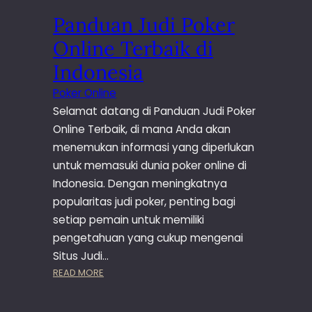
N
Panduan Judi Poker
L
I
Online Terbaik di
N
Indonesia
E
T
Poker Online
E
Selamat datang di Panduan Judi Poker
R
Online Terbaik, di mana Anda akan
B
menemukan informasi yang diperlukan
A
I
untuk memasuki dunia poker online di
K
Indonesia. Dengan meningkatnya
2
popularitas judi poker, penting bagi
0
setiap pemain untuk memiliki
2
pengetahuan yang cukup mengenai
3
Situs Judi…
:
READ MORE
P
A