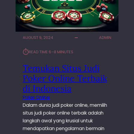
O
K
E
R
O
N
AUGUST 9, 2024
ADMIN
L
I
⏱︎
READ TIME:
6–8 MINUTES
N
E
Temukan Situs Judi
T
E
Poker Online Terbaik
R
di Indonesia
P
E
Poker Online
R
Dalam dunia judi poker online, memilih
C
situs judi poker online terbaik adalah
A
langkah awal yang krusial untuk
Y
A
mendapatkan pengalaman bermain
D