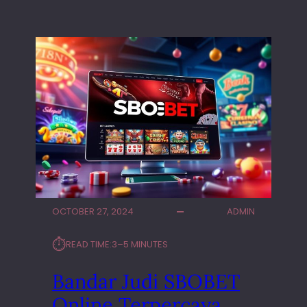
B
U
N
G
D
I
J
U
D
I
S
B
O
B
OCTOBER 27, 2024
ADMIN
E
T
⏱︎
READ TIME:
3–5 MINUTES
S
P
Bandar Judi SBOBET
O
R
Online Terpercaya