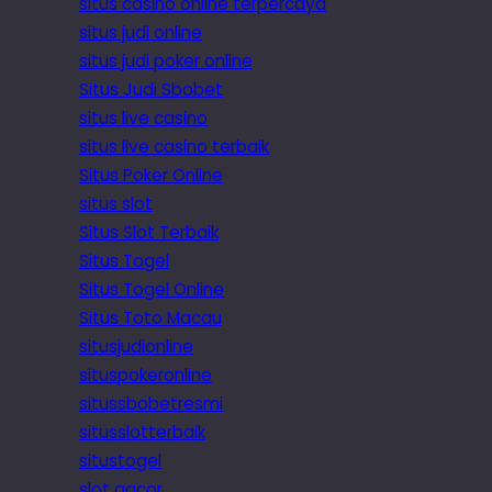
situs casino online terpercaya
situs judi online
situs judi poker online
Situs Judi Sbobet
situs live casino
situs live casino terbaik
Situs Poker Online
situs slot
Situs Slot Terbaik
Situs Togel
Situs Togel Online
Situs Toto Macau
situsjudionline
situspokeronline
situssbobetresmi
situsslotterbaik
situstogel
slot gacor