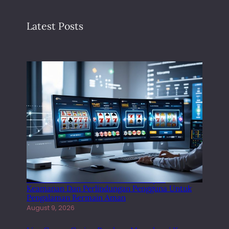
D
I
Latest Posts
I
N
D
O
N
E
S
I
A
Judi Online Panduan Memahami Aspek
Keamanan Dan Perlindungan Pengguna Untuk
Pengalaman Bermain Aman
August 9, 2026