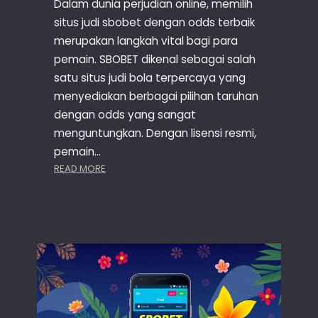
Dalam dunia perjudian online, memilih
situs judi sbobet dengan odds terbaik
merupakan langkah vital bagi para
pemain. SBOBET dikenal sebagai salah
satu situs judi bola terpercaya yang
menyediakan berbagai pilihan taruhan
dengan odds yang sangat
menguntungkan. Dengan lisensi resmi,
pemain…
:
READ MORE
O
D
D
S
T
E
R
A
T