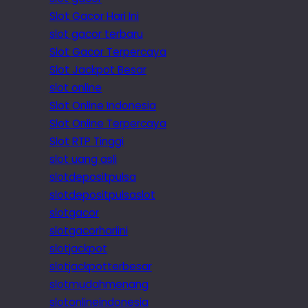
Slot Gacor Hari Ini
slot gacor terbaru
Slot Gacor Terpercaya
Slot Jackpot Besar
slot online
Slot Online Indonesia
Slot Online Terpercaya
Slot RTP Tinggi
slot uang asli
slotdepositpulsa
slotdepositpulsaslot
slotgacor
slotgacorhariini
slotjackpot
slotjackpotterbesar
slotmudahmenang
slotonlineindonesia