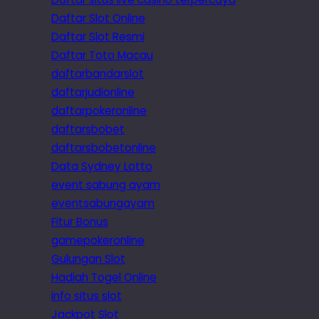
Daftar Slot Online
Daftar Slot Resmi
Daftar Toto Macau
daftarbandarslot
daftarjudionline
daftarpokeronline
daftarsbobet
daftarsbobetonline
Data Sydney Lotto
event sabung ayam
eventsabungayam
Fitur Bonus
gamepokeronline
Gulungan Slot
Hadiah Togel Online
info situs slot
Jackpot Slot