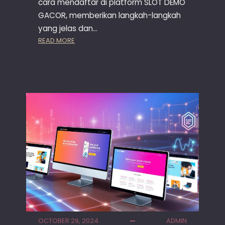
cara mendaftar di platform SLOT DEMO
D
GACOR, memberikan langkah-langkah
I
yang jelas dan…
I
:
N
READ MORE
D
D
A
O
F
N
T
E
A
S
R
I
D
A
I
P
L
A
T
F
O
R
M
OCTOBER 29, 2024
ADMIN