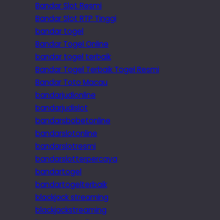
Bandar Slot Resmi
Bandar Slot RTP Tinggi
bandar togel
Bandar Togel Online
bandar togel terbaik
Bandar Togel Terbaik Togel Resmi
Bandar Toto Macau
bandarjudionline
bandarjudislot
bandarsbobetonline
bandarslotonline
bandarslotresmi
bandarslotterpercaya
bandartogel
bandartogelterbaik
blackjack streaming
blackjackstreaming