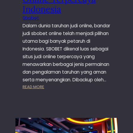
T
Indonesia
S
B
Sbobet
O
Dalam dunia taruhan judi online, bandar
O
judi sbobet online telah menjadi pilihan
K
utama bagi banyak petaruh di
T
E
Indonesia. SBOBET dikenal luas sebagai
R
situs judi online terpercaya yang
B
menawarkan berbagai jenis permainan
A
dan pengalaman taruhan yang aman
I
serta menyenangkan. Dibackup oleh…
K
:
I
READ MORE
B
N
A
D
N
O
D
N
A
E
R
S
J
I