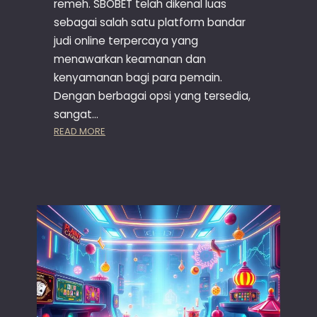
E
remeh. SBOBET telah dikenal luas
R
sebagai salah satu platform bandar
P
judi online terpercaya yang
E
menawarkan keamanan dan
R
kenyamanan bagi para pemain.
C
A
Dengan berbagai opsi yang tersedia,
Y
sangat…
A
:
READ MORE
T
E
M
U
K
A
N
S
I
T
U