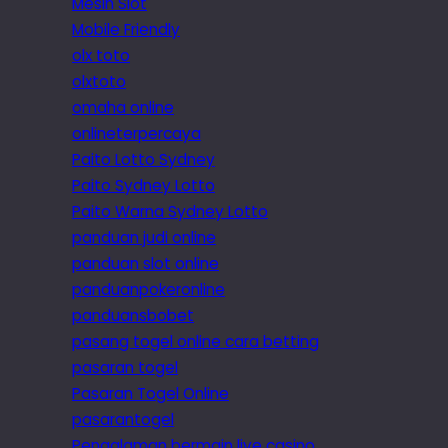
Mesin Slot
Mobile Friendly
olx toto
olxtoto
omaha online
onlineterpercaya
Paito Lotto Sydney
Paito Sydney Lotto
Paito Warna Sydney Lotto
panduan judi online
panduan slot online
panduanpokeronline
panduansbobet
pasang togel online cara betting
pasaran togel
Pasaran Togel Online
pasarantogel
Pengalaman bermain live casino