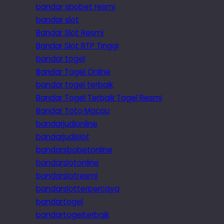
bandar sbobet resmi
bandar slot
Bandar Slot Resmi
Bandar Slot RTP Tinggi
bandar togel
Bandar Togel Online
bandar togel terbaik
Bandar Togel Terbaik Togel Resmi
Bandar Toto Macau
bandarjudionline
bandarjudislot
bandarsbobetonline
bandarslotonline
bandarslotresmi
bandarslotterpercaya
bandartogel
bandartogelterbaik