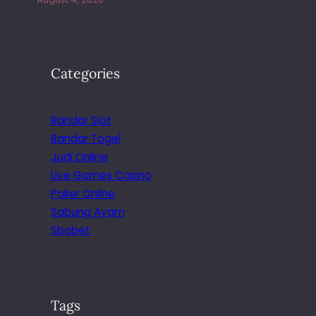
Categories
Bandar Slot
Bandar Togel
Judi Online
Live Games Casino
Poker Online
Sabung Ayam
Sbobet
Tags