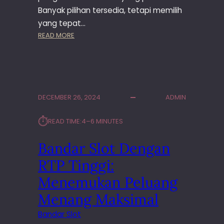
Banyak pilihan tersedia, tetapi memilih
yang tepat…
:
READ MORE
S
I
T
U
S
DECEMBER 26, 2024
ADMIN
J
U
⏱︎
READ TIME:
4–6 MINUTES
D
I
Bandar Slot Dengan
S
L
RTP Tinggi:
O
T
Menemukan Peluang
T
Menang Maksimal
E
R
Bandar Slot
P