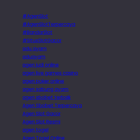
#AgenSlot
#AgenSlotTerpercaya
#BandarSlot
#SitusSlotGacor
adu ayam
aduayam
agen judi online
agen live games casino
agen poker online
agen sabung ayam
agen sbobet terbaik
Agen Sbobet Terpercaya
Agen Slot Gacor
Agen Slot Resmi
agen togel
Agen Togel Online