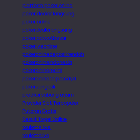
platform poker online
poker dealer langsung
poker online
pokerdealerlangsung
pokerjackpotbesar
pokerliveonline
pokeronlinedepositrendah
pokeronlineindonesia
pokeronlineresmi
pokeronlineterpercaya
pokeruangasli
prediksi sabung ayam
Provider Slot Terpopuler
Putaran Gratis
Result Togel Online
roulette live
roulettelive