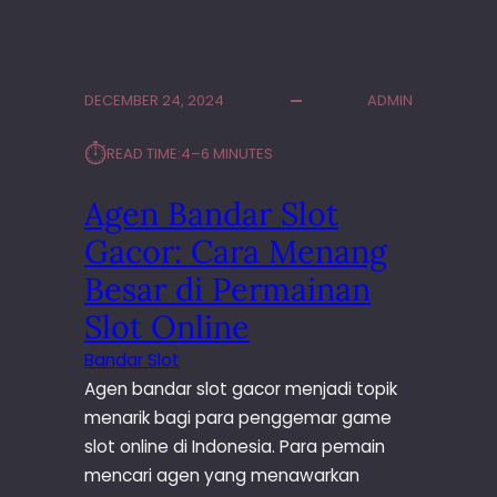
E
E
U
N
R
K
G
M
A
A
A
N
N
DECEMBER 24, 2024
ADMIN
I
P
A
N
E
M
⏱︎
READ TIME:
4–6 MINUTES
A
L
A
N
U
N
Agen Bandar Slot
S
A
L
N
Gacor: Cara Menang
O
G
T
Besar di Permainan
M
O
E
Slot Online
N
N
L
Bandar Slot
A
I
N
Agen bandar slot gacor menjadi topik
N
G
menarik bagi para penggemar game
E
M
slot online di Indonesia. Para pemain
J
A
A
mencari agen yang menawarkan
K