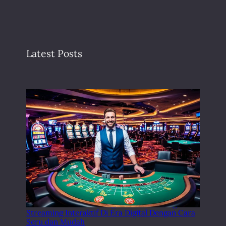
A
D
U
A
N
M
Latest Posts
E
M
I
L
I
H
P
L
A
T
F
O
R
M
Live Games Casino Mengenal Perkembangan
Streaming Interaktif Di Era Digital Dengan Cara
T
Seru dan Mudah
E