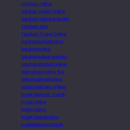
taruhan online
taruhan poker online
taruhan sabung ayam
Taruhan Slot
Taruhan Togel Online
taruhanbolasbobet
taruhanonline
taruhansabungayam
taruhansbobetonline
teknologi casino live
teknologicasinolive
texas hold'em online
togel deposit murah
togel online
togel resmi
togel terpercaya
togeldepositmurah