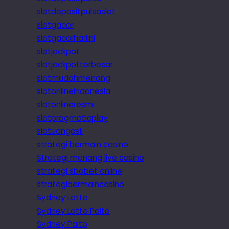
slotdepositpulsaslot
slotgacor
slotgacorhariini
slotjackpot
slotjackpotterbesar
slotmudahmenang
slotonlineindonesia
slotonlineresmi
slotpragmaticplay
slotuangasli
strategi bermain casino
Strategi menang live casino
strategi sbobet online
strategibermaincasino
Sydney Lotto
Sydney Lotto Paito
Sydney Paito