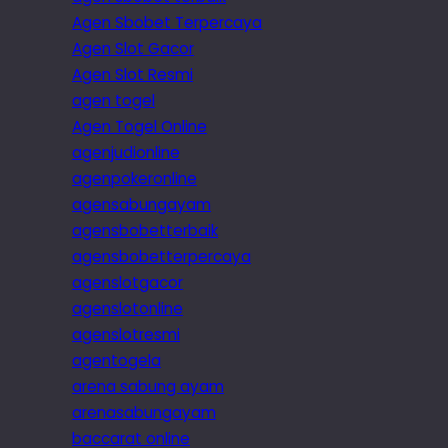
Agen Sbobet Terpercaya
Agen Slot Gacor
Agen Slot Resmi
agen togel
Agen Togel Online
agenjudionline
agenpokeronline
agensabungayam
agensbobetterbaik
agensbobetterpercaya
agenslotgacor
agenslotonline
agenslotresmi
agentogela
arena sabung ayam
arenasabungayam
baccarat online