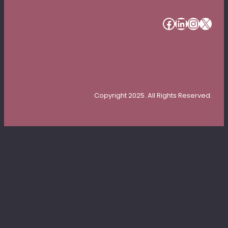
#
#
#
#
Copyright 2025. All Rights Reserved.