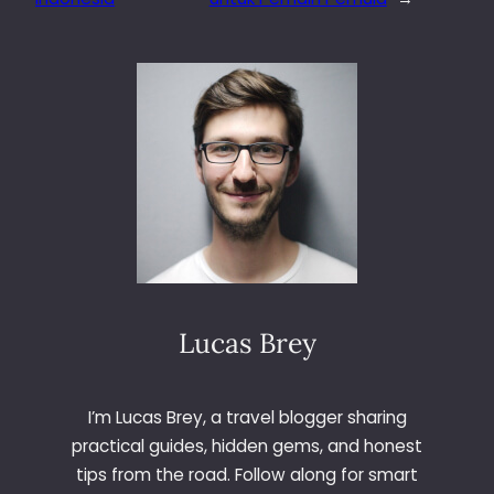
Lucas Brey
I’m Lucas Brey, a travel blogger sharing
practical guides, hidden gems, and honest
tips from the road. Follow along for smart