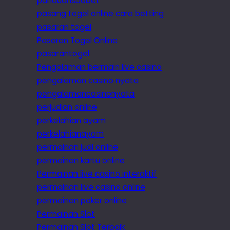
panduansbobet
pasang togel online cara betting
pasaran togel
Pasaran Togel Online
pasarantogel
Pengalaman bermain live casino
pengalaman casino nyata
pengalamancasinonyata
perjudian online
perkelahian ayam
perkelahianayam
permainan judi online
permainan kartu online
Permainan live casino interaktif
permainan live casino online
permainan poker online
Permainan Slot
Permainan Slot Terbaik