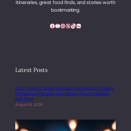
itineraries, great food finds, and stories worth
bookmarking.
Facebook
YouTube
Instagram
X
TikTok
LinkedIn
Latest Posts
Live Games Casino Panduan Memahami Konsep
Permainan Dengan Live Dealer Secara Mudah
dan Seru
August 8, 2026