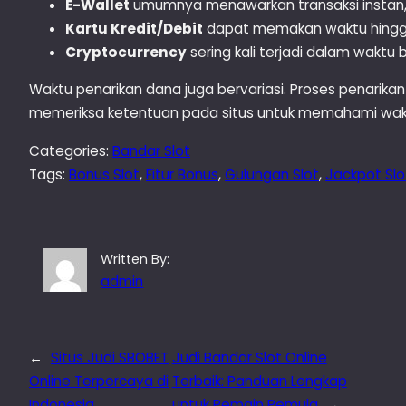
E-Wallet
umumnya menawarkan transaksi instan, s
Kartu Kredit/Debit
dapat memakan waktu hingga 2
Cryptocurrency
sering kali terjadi dalam waktu
Waktu penarikan dana juga bervariasi. Proses penarikan
memeriksa ketentuan pada situs untuk memahami wakt
Categories:
Bandar Slot
Tags:
Bonus Slot
, 
Fitur Bonus
, 
Gulungan Slot
, 
Jackpot Slo
Written By:
admin
←
Situs Judi SBOBET
Judi Bandar Slot Online
Online Terpercaya di
Terbaik: Panduan Lengkap
Indonesia
untuk Pemain Pemula
→