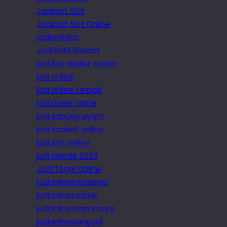
Jackpot Slot
Jackpot Slot Online
jackpotslot
Judi Bola Sbobet
judi live dealer casino
judi online
judi online terbaik
judi poker online
judi sabung ayam
judi sbobet online
judi slot online
judi terbaik 2023
Judi Togel Online
judionlineindonesia
judionlineterbaik
judionlineterpercaya
judionlineuangasli