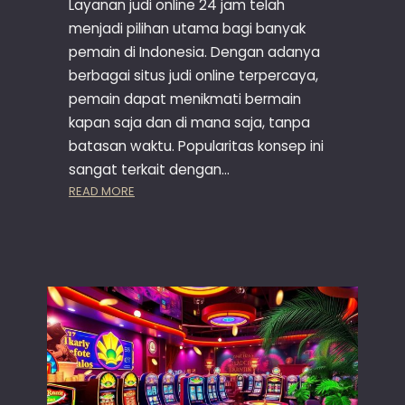
Layanan judi online 24 jam telah
menjadi pilihan utama bagi banyak
pemain di Indonesia. Dengan adanya
berbagai situs judi online terpercaya,
pemain dapat menikmati bermain
kapan saja dan di mana saja, tanpa
batasan waktu. Popularitas konsep ini
sangat terkait dengan…
:
READ MORE
L
A
Y
A
N
A
N
J
U
D