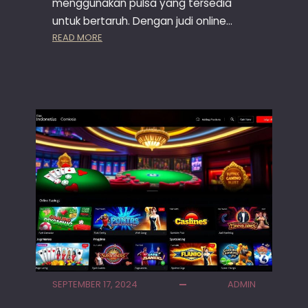
menggunakan pulsa yang tersedia
N
A
untuk bertaruh. Dengan judi online…
N
:
READ MORE
G
J
A
U
N
D
M
I
A
O
X
N
!
L
I
N
E
D
E
P
O
S
I
SEPTEMBER 17, 2024
ADMIN
T