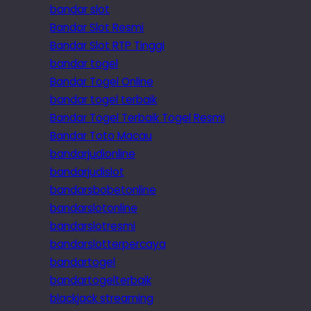
bandar slot
Bandar Slot Resmi
Bandar Slot RTP Tinggi
bandar togel
Bandar Togel Online
bandar togel terbaik
Bandar Togel Terbaik Togel Resmi
Bandar Toto Macau
bandarjudionline
bandarjudislot
bandarsbobetonline
bandarslotonline
bandarslotresmi
bandarslotterpercaya
bandartogel
bandartogelterbaik
blackjack streaming