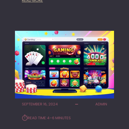
:
READ MORE
C
S
E
I
P
T
A
U
T
S
J
U
D
I
O
N
L
I
N
E
R
SEPTEMBER 16, 2024
ADMIN
E
S
⏱︎
READ TIME:
4–6 MINUTES
M
I