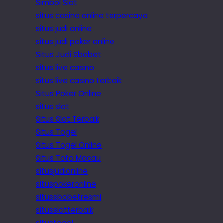
Simbol Slot
situs casino online terpercaya
situs judi online
situs judi poker online
Situs Judi Sbobet
situs live casino
situs live casino terbaik
Situs Poker Online
situs slot
Situs Slot Terbaik
Situs Togel
Situs Togel Online
Situs Toto Macau
situsjudionline
situspokeronline
situssbobetresmi
situsslotterbaik
situstogel