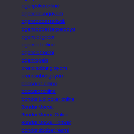
agenpokeronline
agensabungayam
agensbobetterbaik
agensbobetterpercaya
agenslotgacor
agenslotonline
agenslotresmi
agentogela
arena sabung ayam
arenasabungayam
baccarat online
baccaratonline
bandar judi poker online
Bandar Macau
Bandar Macau Online
Bandar Macau Terbaik
bandar sbobet resmi