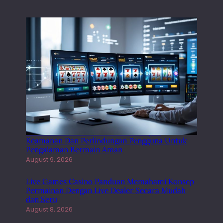
Judi Online Panduan Memahami Aspek
Keamanan Dan Perlindungan Pengguna Untuk
Pengalaman Bermain Aman
August 9, 2026
Live Games Casino Panduan Memahami Konsep
Permainan Dengan Live Dealer Secara Mudah
dan Seru
August 8, 2026