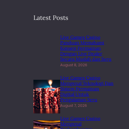
Latest Posts
Live Games Casino
Panduan Memahami
Konsep Permainan
Dengan Live Dealer
Secara Mudah dan Seru
August 8, 2026
Live Games Casino
Mengenal Teknologi Dan
Sistem Permainan
Digital Untuk
Pengalaman Seru
August 7, 2026
Live Games Casino
Mengenal