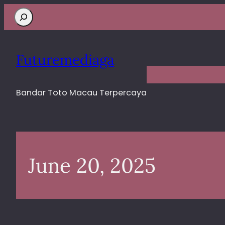
Search
Futuremediaga
Bandar Toto Macau Terpercaya
June 20, 2025