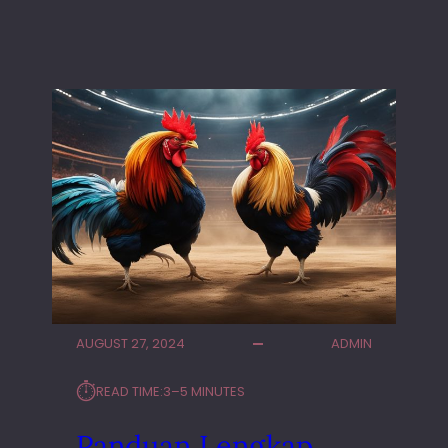
I
J
A
U
D
I
S
A
B
U
N
G
A
Y
A
M
O
N
AUGUST 27, 2024
ADMIN
L
I
⏱︎
READ TIME:
3–5 MINUTES
N
E
Panduan Lengkap
T