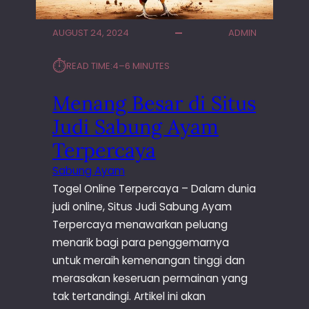
A
Y
AUGUST 24, 2024
ADMIN
A
M
⏱︎
READ TIME:
4–6 MINUTES
O
N
Menang Besar di Situs
L
I
Judi Sabung Ayam
N
Terpercaya
E
T
Sabung Ayam
E
Togel Online Terpercaya – Dalam dunia
R
judi online, Situs Judi Sabung Ayam
P
Terpercaya menawarkan peluang
E
R
menarik bagi para penggemarnya
C
untuk meraih kemenangan tinggi dan
A
merasakan keseruan permainan yang
Y
tak tertandingi. Artikel ini akan
A