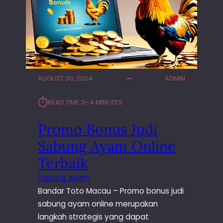
T
U
S
J
U
D
I
AUGUST 30, 2024
ADMIN
B
A
⏱︎
READ TIME:
3–4 MINUTES
N
D
Promo Bonus Judi
A
R
Sabung Ayam Online
S
Terbaik
L
O
Sabung Ayam
T
Bandar Toto Macau – Promo bonus judi
T
sabung ayam online merupakan
E
langkah strategis yang dapat
R