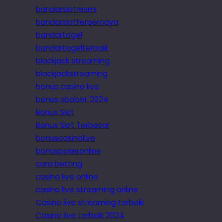
bandarslotresmi
bandarslotterpercaya
bandartogel
bandartogelterbaik
blackjack streaming
blackjackstreaming
bonus casino live
bonus sbobet 2024
Bonus Slot
Bonus Slot Terbesar
bonuscasinolive
bonuspokeronline
cara betting
casino live online
casino live streaming online
Casino live streaming terbaik
Casino live terbaik 2024