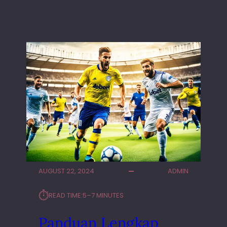
C
A
A
N
Y
D
A
U
A
N
L
E
N
G
K
A
P
C
A
AUGUST 22, 2024
ADMIN
R
A
⏱︎
READ TIME:
5–7 MINUTES
D
A
Panduan Lengkap
F