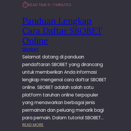
S
⏱︎
READ TIME:
5–7 MINUTES
J
U
Panduan Lengkap
D
I
Cara Daftar SBOBET
S
Online
A
B
Sbobet
U
Selamat datang di panduan
N
pendaftaran SBOBET yang dirancang
G
untuk memberikan Anda informasi
A
Y
lengkap mengenai cara daftar SBOBET
A
online. SBOBET adalah salah satu
M
platform taruhan online terpopuler
T
yang menawarkan berbagai jenis
E
permainan dan peluang menarik bagi
R
P
para pemain. Dalam tutorial SBOBET…
E
:
READ MORE
R
P