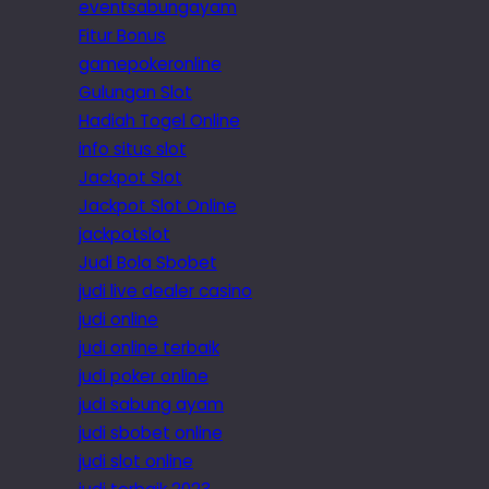
eventsabungayam
Fitur Bonus
gamepokeronline
Gulungan Slot
Hadiah Togel Online
info situs slot
Jackpot Slot
Jackpot Slot Online
jackpotslot
Judi Bola Sbobet
judi live dealer casino
judi online
judi online terbaik
judi poker online
judi sabung ayam
judi sbobet online
judi slot online