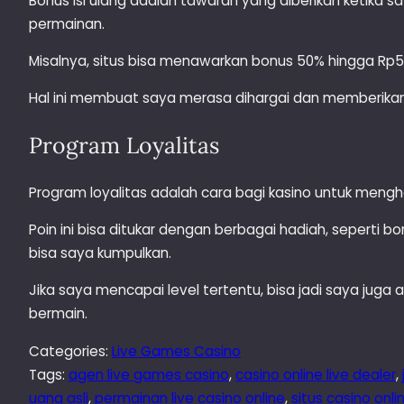
Bonus isi ulang adalah tawaran yang diberikan ketika
permainan.
Misalnya, situs bisa menawarkan bonus 50% hingga Rp
Hal ini membuat saya merasa dihargai dan memberikan 
Program Loyalitas
Program loyalitas adalah cara bagi kasino untuk meng
Poin ini bisa ditukar dengan berbagai hadiah, seperti 
bisa saya kumpulkan.
Jika saya mencapai level tertentu, bisa jadi saya jug
bermain.
Categories:
Live Games Casino
Tags:
agen live games casino
, 
casino online live dealer
, 
uang asli
, 
permainan live casino online
, 
situs casino onl