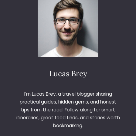
Lucas Brey
I’m Lucas Brey, a travel blogger sharing
practical guides, hidden gems, and honest
tips from the road. Follow along for smart
itineraries, great food finds, and stories worth
bookmarking.