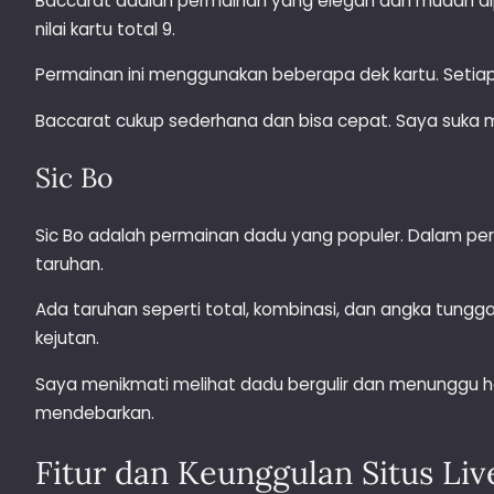
Baccarat adalah permainan yang elegan dan mudah dipa
nilai kartu total 9.
Permainan ini menggunakan beberapa dek kartu. Setiap kart
Baccarat cukup sederhana dan bisa cepat. Saya suka
Sic Bo
Sic Bo adalah permainan dadu yang populer. Dalam per
taruhan.
Ada taruhan seperti total, kombinasi, dan angka tungg
kejutan.
Saya menikmati melihat dadu bergulir dan menunggu has
mendebarkan.
Fitur dan Keunggulan Situs Liv