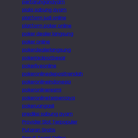
pertarunganayam
piala sabung ayam
platform judi online
platform poker online
poker dealer langsung
poker online
pokerdealerlangsung
pokerjackpotbesar
pokerliveonline
pokeronlinedepositrendah
pokeronlineindonesia
pokeronlineresmi
pokeronlineterpercaya
pokeruangasli
prediksi sabung ayam
Provider Slot Terpopuler
Putaran Gratis
Result Togel Online