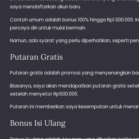
saya mendaftarkan akun baru.
Contoh umum adalah bonus 100% hingga Rp1.000.000. Ini
percaya diri untuk mulai bermain.
Namun, ada syarat yang perlu diperhatikan, seperti per
Putaran Gratis
Putaran gratis adalah promosi yang menyenangkan bagi
Biasanya, saya akan mendapatkan putaran gratis setel
setelah menyetor Rp500.000.
Putaran ini memberikan saya kesempatan untuk menang 
Bonus Isi Ulang