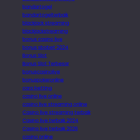
bandartogel
bandartogelterbaik
blackjack streaming
blackjackstreaming
bonus casino live
bonus sbobet 2024
Bonus Slot
Bonus Slot Terbesar
bonuscasinolive
bonuspokeronline
cara betting
casino live online
casino live streaming online
Casino live streaming terbaik
Casino live terbaik 2024
Casino live terbaik 2026
casino online