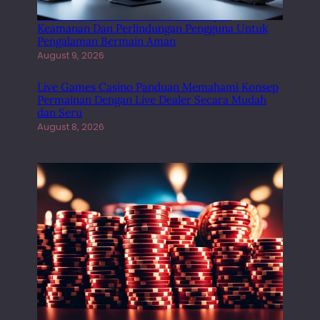
Judi Online Panduan Memahami Aspek
Keamanan Dan Perlindungan Pengguna Untuk
Pengalaman Bermain Aman
August 9, 2026
Live Games Casino Panduan Memahami Konsep
Permainan Dengan Live Dealer Secara Mudah
dan Seru
August 8, 2026