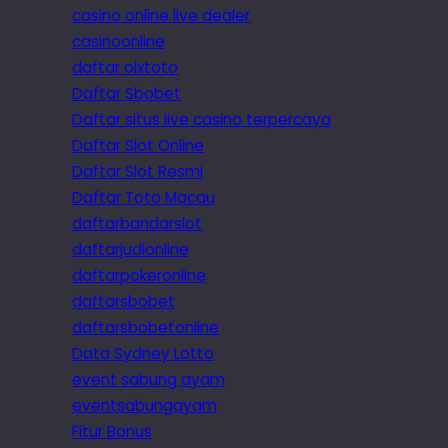
casino online live dealer
casinoonline
daftar olxtoto
Daftar Sbobet
Daftar situs live casino terpercaya
Daftar Slot Online
Daftar Slot Resmi
Daftar Toto Macau
daftarbandarslot
daftarjudionline
daftarpokeronline
daftarsbobet
daftarsbobetonline
Data Sydney Lotto
event sabung ayam
eventsabungayam
Fitur Bonus