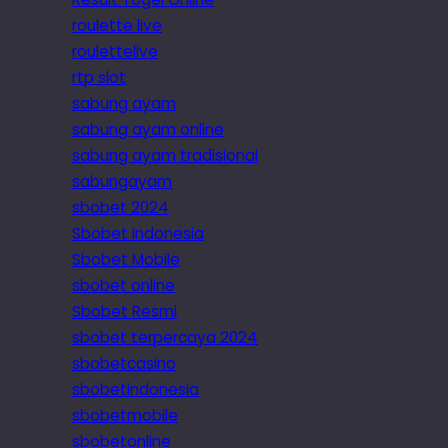
roulette live
roulettelive
rtp slot
sabung ayam
sabung ayam online
sabung ayam tradisional
sabungayam
sbobet 2024
Sbobet Indonesia
Sbobet Mobile
sbobet online
Sbobet Resmi
sbobet terpercaya 2024
sbobetcasino
sbobetindonesia
sbobetmobile
sbobetonline