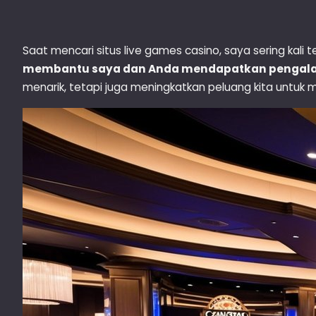
Saat mencari situs live games casino, saya sering kal
membantu saya dan Anda mendapatkan pengalam
menarik, tetapi juga meningkatkan peluang kita untuk 