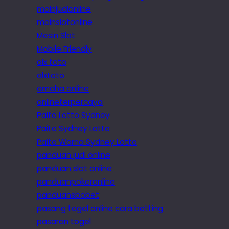
mainjudionline
mainslotonline
Mesin Slot
Mobile Friendly
olx toto
olxtoto
omaha online
onlineterpercaya
Paito Lotto Sydney
Paito Sydney Lotto
Paito Warna Sydney Lotto
panduan judi online
panduan slot online
panduanpokeronline
panduansbobet
pasang togel online cara betting
pasaran togel