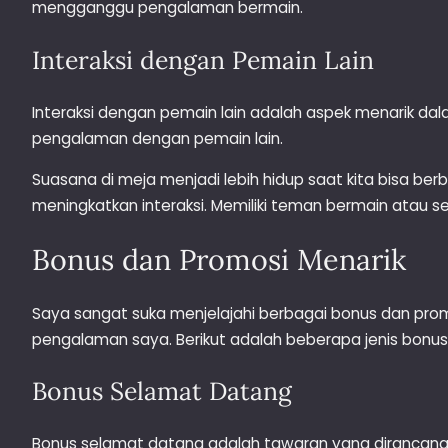
mengganggu pengalaman bermain.
Interaksi dengan Pemain Lain
Interaksi dengan pemain lain adalah aspek menarik dala
pengalaman dengan pemain lain.
Suasana di meja menjadi lebih hidup saat kita bisa ber
meningkatkan interaksi. Memiliki teman bermain atau
Bonus dan Promosi Menarik
Saya sangat suka menjelajahi berbagai bonus dan promo
pengalaman saya. Berikut adalah beberapa jenis bonus
Bonus Selamat Datang
Bonus selamat datang adalah tawaran yang dirancang 