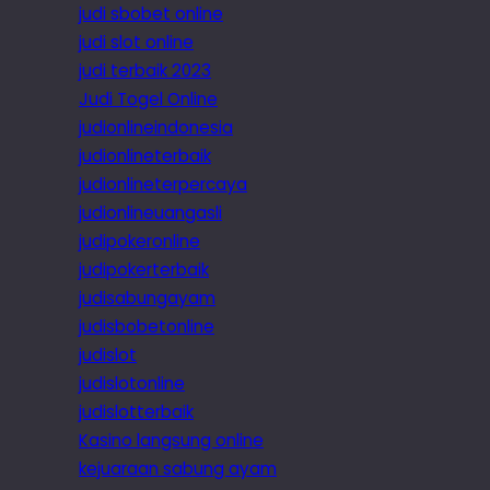
judi sbobet online
judi slot online
judi terbaik 2023
Judi Togel Online
judionlineindonesia
judionlineterbaik
judionlineterpercaya
judionlineuangasli
judipokeronline
judipokerterbaik
judisabungayam
judisbobetonline
judislot
judislotonline
judislotterbaik
Kasino langsung online
kejuaraan sabung ayam