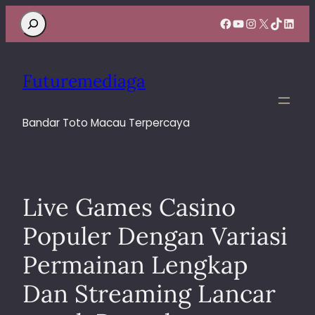
Search
Facebook
YouTube
Instagram
X
TikTok
Linke
Futuremediaga
Bandar Toto Macau Terpercaya
Live Games Casino
Populer Dengan Variasi
Permainan Lengkap
Dan Streaming Lancar