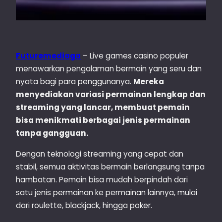
Futuremediaga
– Live games casino populer
menawarkan pengalaman bermain yang seru dan
nyata bagi para penggunanya.
Mereka
menyediakan variasi permainan lengkap dan
streaming yang lancar, membuat pemain
bisa menikmati berbagai jenis permainan
tanpa gangguan.
Dengan teknologi streaming yang cepat dan
stabil, semua aktivitas bermain berlangsung tanpa
hambatan. Pemain bisa mudah berpindah dari
satu jenis permainan ke permainan lainnya, mulai
dari roulette, blackjack, hingga poker.