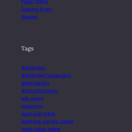
Poker Online
Sabung Ayam
Sbobet
Tags
#AgenSlot
#AgenSlotTerpercaya
#BandarSlot
#SitusSlotGacor
adu ayam
aduayam
agen judi online
agen live games casino
agen poker online