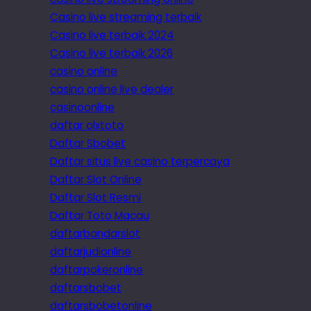
Casino live streaming terbaik
Casino live terbaik 2024
Casino live terbaik 2026
casino online
casino online live dealer
casinoonline
daftar olxtoto
Daftar Sbobet
Daftar situs live casino terpercaya
Daftar Slot Online
Daftar Slot Resmi
Daftar Toto Macau
daftarbandarslot
daftarjudionline
daftarpokeronline
daftarsbobet
daftarsbobetonline