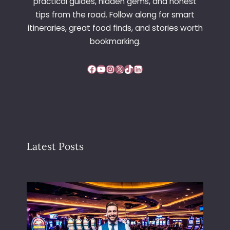
practical guides, hidden gems, and honest
tips from the road. Follow along for smart
itineraries, great food finds, and stories worth
bookmarking.
Facebook
YouTube
Instagram
X
TikTok
LinkedIn
Latest Posts