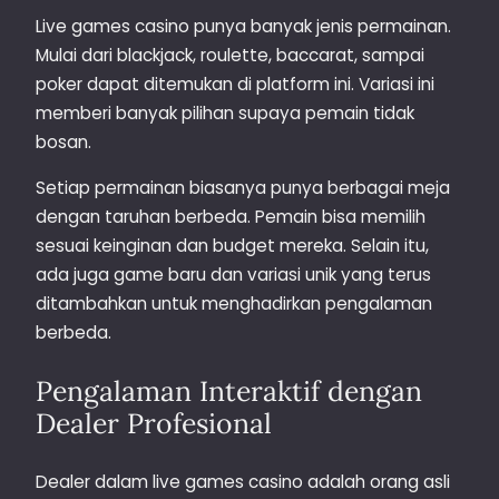
Live games casino punya banyak jenis permainan.
Mulai dari blackjack, roulette, baccarat, sampai
poker dapat ditemukan di platform ini. Variasi ini
memberi banyak pilihan supaya pemain tidak
bosan.
Setiap permainan biasanya punya berbagai meja
dengan taruhan berbeda. Pemain bisa memilih
sesuai keinginan dan budget mereka. Selain itu,
ada juga game baru dan variasi unik yang terus
ditambahkan untuk menghadirkan pengalaman
berbeda.
Pengalaman Interaktif dengan
Dealer Profesional
Dealer dalam live games casino adalah orang asli