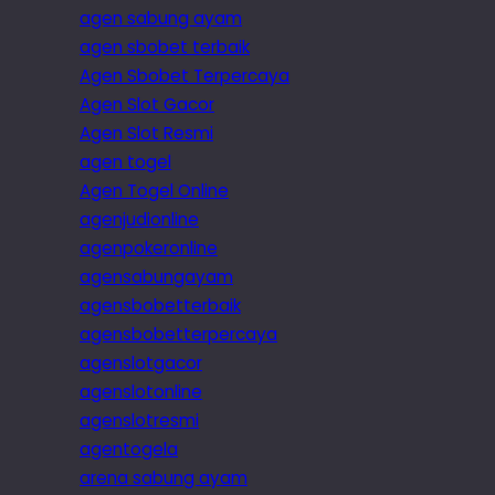
agen sabung ayam
agen sbobet terbaik
Agen Sbobet Terpercaya
Agen Slot Gacor
Agen Slot Resmi
agen togel
Agen Togel Online
agenjudionline
agenpokeronline
agensabungayam
agensbobetterbaik
agensbobetterpercaya
agenslotgacor
agenslotonline
agenslotresmi
agentogela
arena sabung ayam