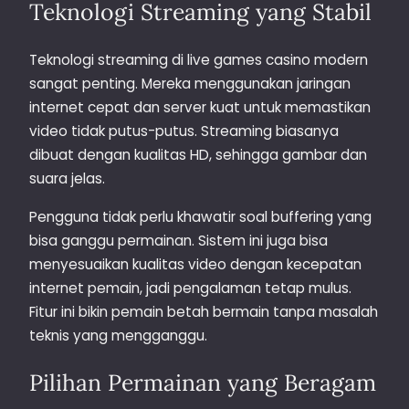
Teknologi Streaming yang Stabil
Teknologi streaming di live games casino modern
sangat penting. Mereka menggunakan jaringan
internet cepat dan server kuat untuk memastikan
video tidak putus-putus. Streaming biasanya
dibuat dengan kualitas HD, sehingga gambar dan
suara jelas.
Pengguna tidak perlu khawatir soal buffering yang
bisa ganggu permainan. Sistem ini juga bisa
menyesuaikan kualitas video dengan kecepatan
internet pemain, jadi pengalaman tetap mulus.
Fitur ini bikin pemain betah bermain tanpa masalah
teknis yang mengganggu.
Pilihan Permainan yang Beragam