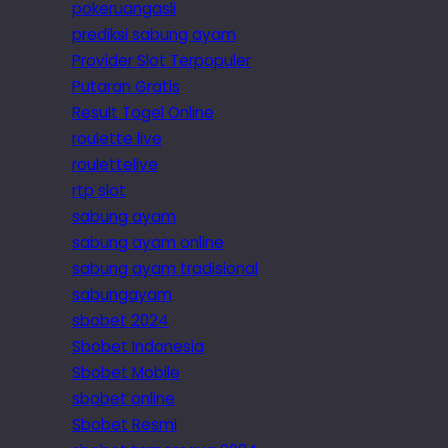
pokeruangasli
prediksi sabung ayam
Provider Slot Terpopuler
Putaran Gratis
Result Togel Online
roulette live
roulettelive
rtp slot
sabung ayam
sabung ayam online
sabung ayam tradisional
sabungayam
sbobet 2024
Sbobet Indonesia
Sbobet Mobile
sbobet online
Sbobet Resmi