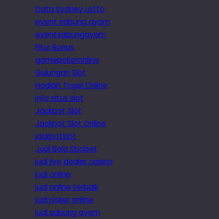
Data Sydney Lotto
event sabung ayam
eventsabungayam
Fitur Bonus
gamepokeronline
Gulungan Slot
Hadiah Togel Online
info situs slot
Jackpot Slot
Jackpot Slot Online
jackpotslot
Judi Bola Sbobet
judi live dealer casino
judi online
judi online terbaik
judi poker online
judi sabung ayam