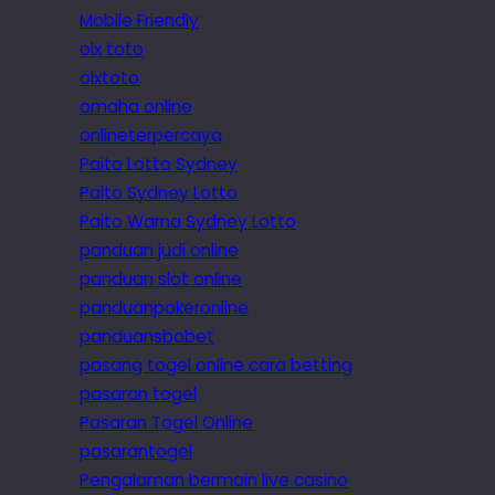
Mobile Friendly
olx toto
olxtoto
omaha online
onlineterpercaya
Paito Lotto Sydney
Paito Sydney Lotto
Paito Warna Sydney Lotto
panduan judi online
panduan slot online
panduanpokeronline
panduansbobet
pasang togel online cara betting
pasaran togel
Pasaran Togel Online
pasarantogel
Pengalaman bermain live casino