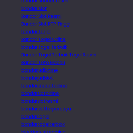
bandar sbobet resmi
bandar slot
Bandar Slot Resmi
Bandar Slot RTP Tinggi
bandar togel
Bandar Togel Online
bandar togel terbaik
Bandar Togel Terbaik Togel Resmi
Bandar Toto Macau
bandarjudionline
bandarjudislot
bandarsbobetonline
bandarslotonline
bandarslotresmi
bandarslotterpercaya
bandartogel
bandartogelterbaik
blackjack streaming