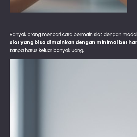
Banyak orang mencari cara bermain slot dengan modal
slot yang bisa dimainkan dengan minimal bet ha
tanpa harus keluar banyak uang.