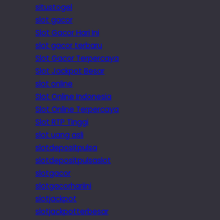
situstogel
slot gacor
Slot Gacor Hari Ini
slot gacor terbaru
Slot Gacor Terpercaya
Slot Jackpot Besar
slot online
Slot Online Indonesia
Slot Online Terpercaya
Slot RTP Tinggi
slot uang asli
slotdepositpulsa
slotdepositpulsaslot
slotgacor
slotgacorhariini
slotjackpot
slotjackpotterbesar