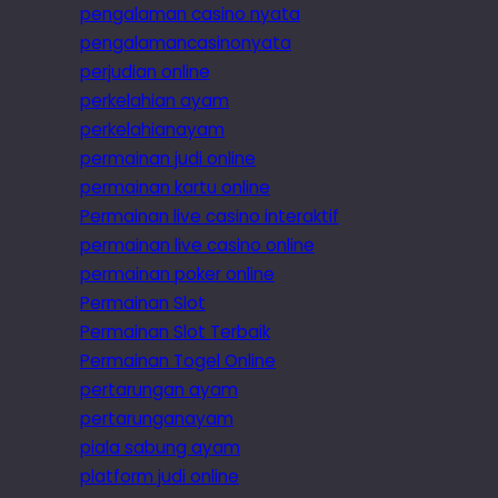
pengalaman casino nyata
pengalamancasinonyata
perjudian online
perkelahian ayam
perkelahianayam
permainan judi online
permainan kartu online
Permainan live casino interaktif
permainan live casino online
permainan poker online
Permainan Slot
Permainan Slot Terbaik
Permainan Togel Online
pertarungan ayam
pertarunganayam
piala sabung ayam
platform judi online