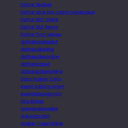
Daftar Sbobet
Daftar situs live casino terpercaya
Daftar Slot Online
Daftar Slot Resmi
Daftar Toto Macau
daftarbandarslot
daftarjudionline
daftarpokeronline
daftarsbobet
daftarsbobetonline
Data Sydney Lotto
event sabung ayam
eventsabungayam
Fitur Bonus
gamepokeronline
Gulungan Slot
Hadiah Togel Online