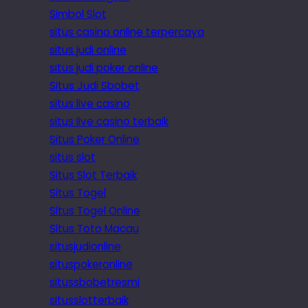
Simbol Slot
situs casino online terpercaya
situs judi online
situs judi poker online
Situs Judi Sbobet
situs live casino
situs live casino terbaik
Situs Poker Online
situs slot
Situs Slot Terbaik
Situs Togel
Situs Togel Online
Situs Toto Macau
situsjudionline
situspokeronline
situssbobetresmi
situsslotterbaik