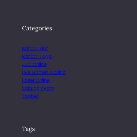
Categories
Bandar Slot
Bandar Togel
Judi Online
Live Games Casino
Poker Online
Sabung Ayam
Sbobet
Tags