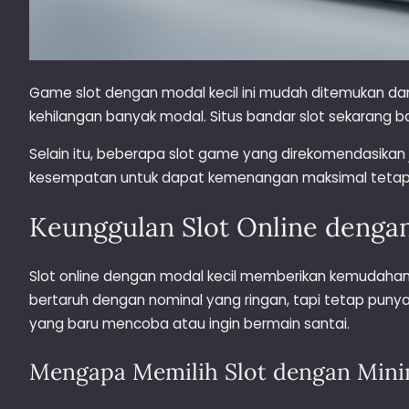
Game slot dengan modal kecil ini mudah ditemukan da
kehilangan banyak modal. Situs bandar slot sekarang
Selain itu, beberapa slot game yang direkomendasikan j
kesempatan untuk dapat kemenangan maksimal tetap t
Keunggulan Slot Online dengan
Slot online dengan modal kecil memberikan kemudahan
bertaruh dengan nominal yang ringan, tapi tetap puny
yang baru mencoba atau ingin bermain santai.
Mengapa Memilih Slot dengan Min