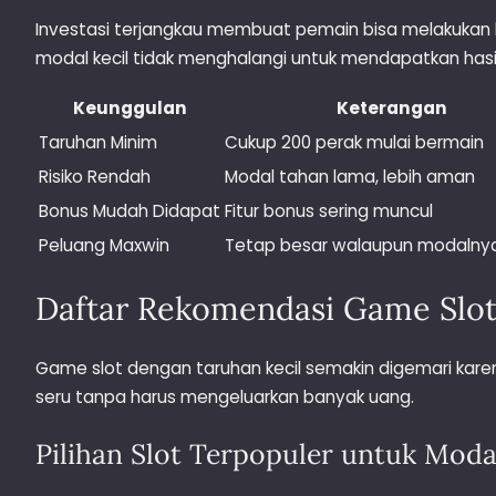
Investasi terjangkau membuat pemain bisa melakukan b
modal kecil tidak menghalangi untuk mendapatkan hasil
Keunggulan
Keterangan
Taruhan Minim
Cukup 200 perak mulai bermain
Risiko Rendah
Modal tahan lama, lebih aman
Bonus Mudah Didapat
Fitur bonus sering muncul
Peluang Maxwin
Tetap besar walaupun modalnya 
Daftar Rekomendasi Game Slot
Game slot dengan taruhan kecil semakin digemari kar
seru tanpa harus mengeluarkan banyak uang.
Pilihan Slot Terpopuler untuk Moda