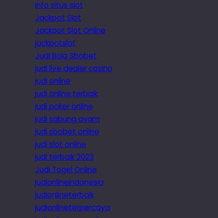
info situs slot
Jackpot Slot
Jackpot Slot Online
jackpotslot
Judi Bola Sbobet
judi live dealer casino
judi online
judi online terbaik
judi poker online
judi sabung ayam
judi sbobet online
judi slot online
judi terbaik 2023
Judi Togel Online
judionlineindonesia
judionlineterbaik
judionlineterpercaya