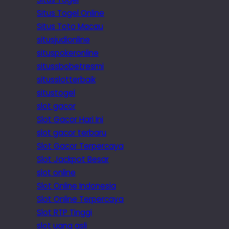
Situs Togel Online
Situs Toto Macau
situsjudionline
situspokeronline
situssbobetresmi
situsslotterbaik
situstogel
slot gacor
Slot Gacor Hari Ini
slot gacor terbaru
Slot Gacor Terpercaya
Slot Jackpot Besar
slot online
Slot Online Indonesia
Slot Online Terpercaya
Slot RTP Tinggi
slot uang asli