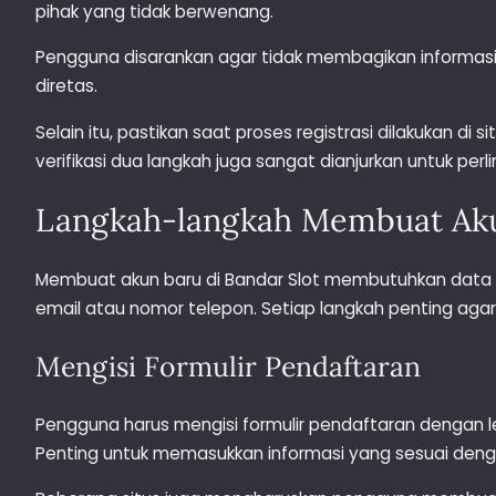
pihak yang tidak berwenang.
Pengguna disarankan agar tidak membagikan informasi 
diretas.
Selain itu, pastikan saat proses registrasi dilakukan di
verifikasi dua langkah juga sangat dianjurkan untuk perl
Langkah-langkah Membuat Ak
Membuat akun baru di Bandar Slot membutuhkan data priba
email atau nomor telepon. Setiap langkah penting agar
Mengisi Formulir Pendaftaran
Pengguna harus mengisi formulir pendaftaran dengan le
Penting untuk memasukkan informasi yang sesuai deng