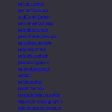
judi slot online
judi terbaik 2023
Judi Togel Online
judionlineindonesia
judionlineterbaik
judionlineterpercaya
judionlineuangasli
judipokeronline
judipokerterbaik
judisabungayam
judisbobetonline
judislot
judislotonline
judislotterbaik
Kasino langsung online
kejuaraan sabung ayam
kejuaraansabungayam