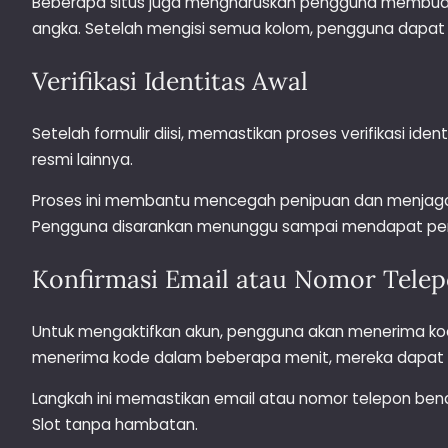
Beberapa situs juga mengharuskan pengguna membuat 
angka. Setelah mengisi semua kolom, pengguna dapat 
Verifikasi Identitas Awal
Setelah formulir diisi, memastikan proses verifikasi i
resmi lainnya.
Proses ini membantu mencegah penipuan dan menjaga 
Pengguna disarankan menunggu sampai mendapat pembe
Konfirmasi Email atau Nomor Tele
Untuk mengaktifkan akun, pengguna akan menerima kode k
menerima kode dalam beberapa menit, mereka dapat 
Langkah ini memastikan email atau nomor telepon bena
Slot tanpa hambatan.