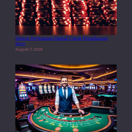
Live Games Casino Mengenal Teknologi Dan
Sistem Permainan Digital Untuk Pengalaman
Seru
August 7, 2026
Live Games Casino Mengenal Perkembangan