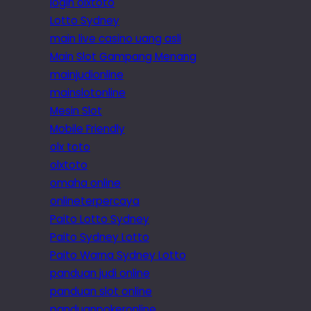
login olxtoto
Lotto Sydney
main live casino uang asli
Main Slot Gampang Menang
mainjudionline
mainslotonline
Mesin Slot
Mobile Friendly
olx toto
olxtoto
omaha online
onlineterpercaya
Paito Lotto Sydney
Paito Sydney Lotto
Paito Warna Sydney Lotto
panduan judi online
panduan slot online
panduanpokeronline