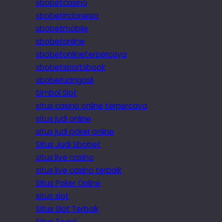
sbobetcasino
sbobetindonesia
sbobetmobile
sbobetonline
sbobetonlineterpercaya
sbobetsportsbook
sbobetuangasli
Simbol Slot
situs casino online terpercaya
situs judi online
situs judi poker online
Situs Judi Sbobet
situs live casino
situs live casino terbaik
Situs Poker Online
situs slot
Situs Slot Terbaik
Situs Togel