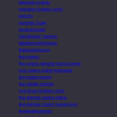
keluaran sydney
Keluaran Sydney Lotto
koitoto
layanan togel
layanantogel
Link Sbobet Terbaru
linkalternatifsbobet
linksbobetresmi
live casino
live casino dengan bonus besar
Live casino online Indonesia
live casino resmi
live dealer games
Live Draw Sydney Lotto
live games casino online
live games casino terpercaya
livedealergames