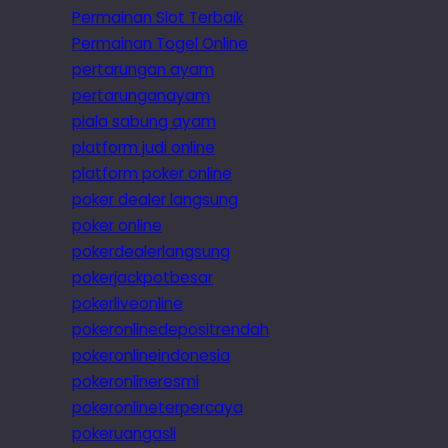
Permainan Slot Terbaik
Permainan Togel Online
pertarungan ayam
pertarunganayam
piala sabung ayam
platform judi online
platform poker online
poker dealer langsung
poker online
pokerdealerlangsung
pokerjackpotbesar
pokerliveonline
pokeronlinedepositrendah
pokeronlineindonesia
pokeronlineresmi
pokeronlineterpercaya
pokeruangasli