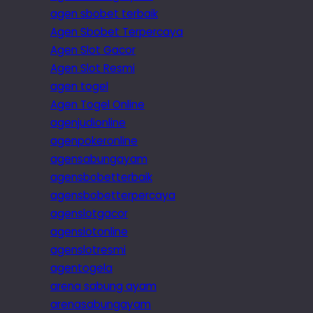
agen sbobet terbaik
Agen Sbobet Terpercaya
Agen Slot Gacor
Agen Slot Resmi
agen togel
Agen Togel Online
agenjudionline
agenpokeronline
agensabungayam
agensbobetterbaik
agensbobetterpercaya
agenslotgacor
agenslotonline
agenslotresmi
agentogela
arena sabung ayam
arenasabungayam