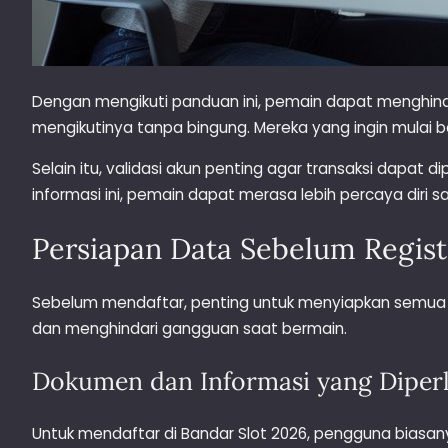
Dengan mengikuti panduan ini, pemain dapat menghindar
mengikutinya tanpa bingung. Mereka yang ingin mulai 
Selain itu, validasi akun penting agar transaksi dapat
informasi ini, pemain dapat merasa lebih percaya diri s
Persiapan Data Sebelum Regist
Sebelum mendaftar, penting untuk menyiapkan semua da
dan menghindari gangguan saat bermain.
Dokumen dan Informasi yang Diper
Untuk mendaftar di Bandar Slot 2026, pengguna biasa