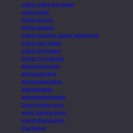
casino online live dealer
casinoonline
daftar olxtoto
Daftar Sbobet
Daftar situs live casino terpercaya
Daftar Slot Online
Daftar Slot Resmi
Daftar Toto Macau
daftarbandarslot
daftarjudionline
daftarpokeronline
daftarsbobet
daftarsbobetonline
Data Sydney Lotto
event sabung ayam
eventsabungayam
Fitur Bonus