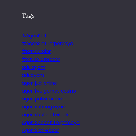
Tags
#AgenSlot
#AgenSlotTerpercaya
#BandarSlot
#SitusSlotGacor
adu ayam
aduayam
agen judi online
agen live games casino
agen poker online
agen sabung ayam
agen sbobet terbaik
Agen Sbobet Terpercaya
Agen Slot Gacor