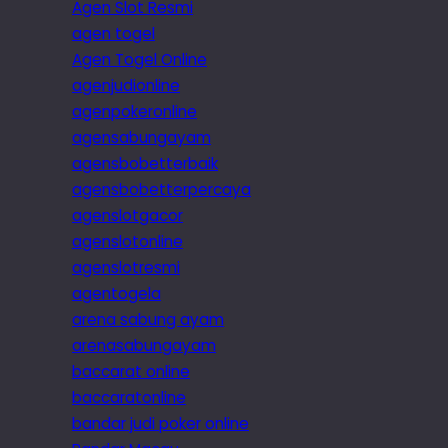
Agen Slot Resmi
agen togel
Agen Togel Online
agenjudionline
agenpokeronline
agensabungayam
agensbobetterbaik
agensbobetterpercaya
agenslotgacor
agenslotonline
agenslotresmi
agentogela
arena sabung ayam
arenasabungayam
baccarat online
baccaratonline
bandar judi poker online