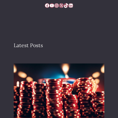
Facebook
YouTube
Instagram
X
TikTok
LinkedIn
Latest Posts