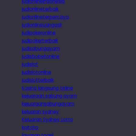
judionlineindonesia
judionlineterbaik
judionlineterpercaya
judionlineuangasli
judipokeronline
judipokerterbaik
judisabungayam
judisbobetonline
judislot
judislotonline
judislotterbaik
Kasino langsung online
kejuaraan sabung ayam
kejuaraansabungayam
keluaran sydney
Keluaran Sydney Lotto
koitoto
layanan togel