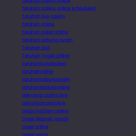
taruhan casino online
taruhan casino online scheduled
Taruhan live casino
taruhan online
taruhan poker online
taruhan sabung ayam
Taruhan Slot
Taruhan Togel Online
taruhanbolasbobet
taruhanonline
taruhansabungayam
taruhansbobetonline
teknologi casino live
teknologicasinolive
texas hold'em online
togel deposit murah
togel online
togel resmi