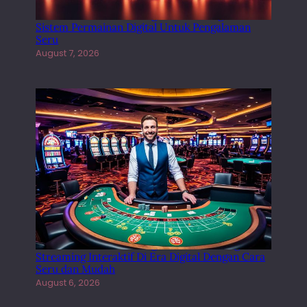
Live Games Casino Mengenal Teknologi Dan
Sistem Permainan Digital Untuk Pengalaman
Seru
August 7, 2026
Live Games Casino Mengenal Perkembangan
Streaming Interaktif Di Era Digital Dengan Cara
Seru dan Mudah
August 6, 2026