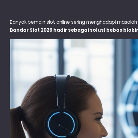
Banyak pemain slot online sering menghadapi masalah p
Bandar Slot 2026 hadir sebagai solusi bebas blo