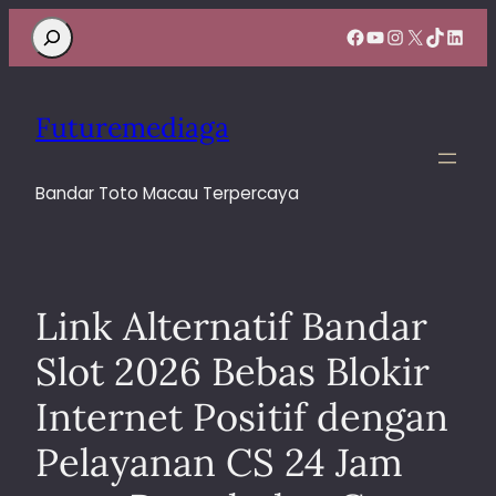
Search
Facebook
YouTube
Instagram
X
TikTok
Linke
Futuremediaga
Bandar Toto Macau Terpercaya
Link Alternatif Bandar
Slot 2026 Bebas Blokir
Internet Positif dengan
Pelayanan CS 24 Jam