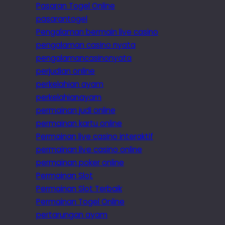
Pasaran Togel Online
pasarantogel
Pengalaman bermain live casino
pengalaman casino nyata
pengalamancasinonyata
perjudian online
perkelahian ayam
perkelahianayam
permainan judi online
permainan kartu online
Permainan live casino interaktif
permainan live casino online
permainan poker online
Permainan Slot
Permainan Slot Terbaik
Permainan Togel Online
pertarungan ayam