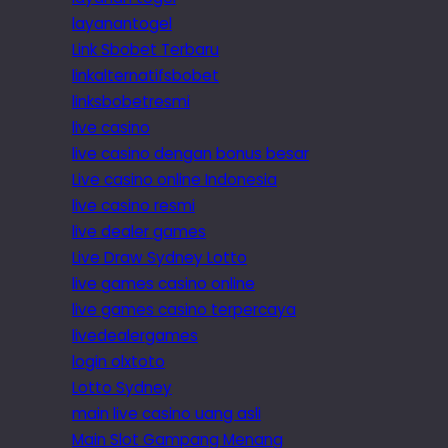
layanantogel
Link Sbobet Terbaru
linkalternatifsbobet
linksbobetresmi
live casino
live casino dengan bonus besar
Live casino online Indonesia
live casino resmi
live dealer games
Live Draw Sydney Lotto
live games casino online
live games casino terpercaya
livedealergames
login olxtoto
Lotto Sydney
main live casino uang asli
Main Slot Gampang Menang