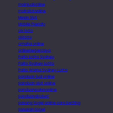
mainjudionline
mainslotonline
Mesin Slot
Mobile Friendly
olx toto
olxtoto
omaha online
onlineterpercaya
Paito Lotto Sydney
Paito Sydney Lotto
Paito Warna Sydney Lotto
panduan judi online
panduan slot online
panduanpokeronline
panduansbobet
pasang togel online cara betting
pasaran togel