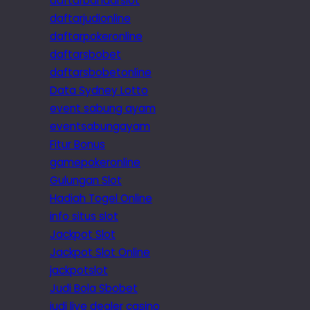
daftarbandarslot
daftarjudionline
daftarpokeronline
daftarsbobet
daftarsbobetonline
Data Sydney Lotto
event sabung ayam
eventsabungayam
Fitur Bonus
gamepokeronline
Gulungan Slot
Hadiah Togel Online
info situs slot
Jackpot Slot
Jackpot Slot Online
jackpotslot
Judi Bola Sbobet
judi live dealer casino