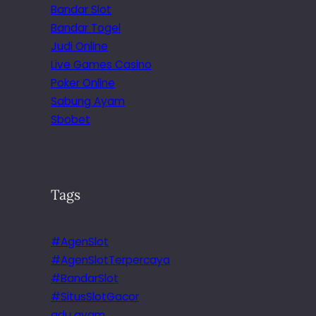
Bandar Slot
Bandar Togel
Judi Online
Live Games Casino
Poker Online
Sabung Ayam
Sbobet
Tags
#AgenSlot
#AgenSlotTerpercaya
#BandarSlot
#SitusSlotGacor
adu ayam