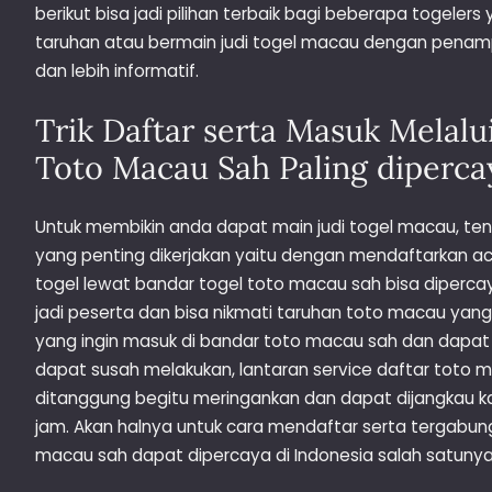
berikut bisa jadi pilihan terbaik bagi beberapa togel
taruhan atau bermain judi togel macau dengan penam
dan lebih informatif.
Trik Daftar serta Masuk Melalu
Toto Macau Sah Paling diperca
Untuk membikin anda dapat main judi togel macau, te
yang penting dikerjakan yaitu dengan mendaftarkan acco
togel lewat bandar togel toto macau sah bisa diperca
jadi peserta dan bisa nikmati taruhan toto macau yang
yang ingin masuk di bandar toto macau sah dan dapat
dapat susah melakukan, lantaran service daftar toto m
ditanggung begitu meringankan dan dapat dijangkau k
jam. Akan halnya untuk cara mendaftar serta tergabung
macau sah dapat dipercaya di Indonesia salah satunya 