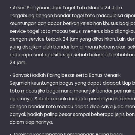
• Akses Pelayanan Judi Togel Toto Macau 24 Jam
Tergabung dengan bandar togel toto macau bisa diper
keuntungan dan dapat berikan kelebihan khusus bagi pa
service togel toto macau terus-menerus bisa dijangkau 
dengan service terbaik 24 jam yang dikasihkan. Lain d
yang disajikan oleh bandar lain di mana kebanyakan se
beberapa saat spesifik saja sebab belum ditambahkan 
24 jam.
• Banyak Hadiah Paling besar serta Bonus Menarik
Sejumlah keuntungan bagus yang dapat didapat tiap bet
toto macau jika bagaimana menunjuk bandar permainan
dipercaya. Sebab kecuali daripada pembayaran kemen
dengan bandar toto macau dapat dipercaya juga men
banyak hadiah paling besar sampai beberapa jenis bo
dalam tiap harinya.
• Jaminan Kesempatan Kemenangan Paling besar