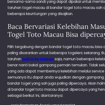
bersama-sama sandi yang dapat dipakai untuk mem
taruhan togel macau di bandar togel toto macau sah 
beberapa keuntungan yang disajikan.
Baca Bervariasi Kelebihan Mas
Togel Toto Macau Bisa diperca
Pilih tergabung dengan bandar togel toto macau bisa d
paling disarankan untuk beberapa togelers sekarang. B
taruhan
judi toto macau
saja, namun beberapa keleb
benar nanti bakal gampang pemain temukan. Tidak se
yang ada dapat memberinya kelebihan melalui service j
semuanya itu dapat anda wujudkan dengan gampang 
bandar togel yang sah juga paling dipercaya. Akan ha
di bandar togel toto macau dapat dipercaya yang hend
sebagai berikut ini, diantaranya: