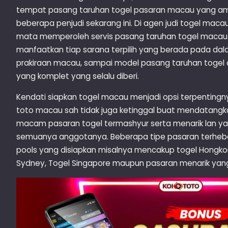
tempat pasang taruhan togel pasaran macau yang am
beberapa penjudi sekarang ini. Di agen judi togel mac
mata memperoleh servis pasang taruhan togel macau s
manfaatkan tiap sarana terpilih yang berada pada dala
prakiraan macau, sampai model pasang taruhan togel 
yang komplet yang selalu diberi.
Kendati siapkan togel macau menjadi opsi terpentingny
toto macau sah tidak juga ketinggal buat mendatangk
macam pasaran togel termashyur serta menarik lan yang
semuanya anggotanya. Beberapa tipe pasaran terheba
pools yang disiapkan misalnya mencakup togel Hongkon
Sydney, Togel Singapore maupun pasaran menarik yang 