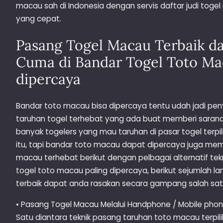
macau sah di Indonesia dengan servis daftar judi togel
yang cepat.
Pasang Togel Macau Terbaik 
Cuma di Bandar Togel Toto Ma
dipercaya
Bandar toto macau bisa dipercaya tentu udah jadi pe
taruhan togel terhebat yang ada buat memberi saran
banyak togelers yang mau taruhan di pasar togel terpil
itu, tapi bandar toto macau dapat dipercaya juga me
macau terhebat berikut dengan pelbagai alternatif te
togel toto macau paling dipercaya, berikut sejumlah l
terbaik dapat anda rasakan secara gampang salah sat
• Pasang Togel Macau Melalui Handphone / Mobile pho
Satu diantara teknik pasang taruhan toto macau terpi