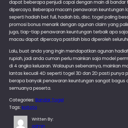
dapat beberapa penjudi capai dengan main di bandar 
dipercaya. Beberapa macam penawaran keuntungan lain
seperti hadiah bet full, hadiah bb, disc. togel paling
promosi bonus menarik dengan agunan claim yang palin
juga, tiap-tiap penawaran keuntungan terbaik apa saj
macau dapat dipercaya pastilah bisa diperoleh seluruh
Lalu, buat anda yang ingin mendapatkan agunan hadiah
rupiah, jadi anda cuman perlu mainkan saja model per
di 4 angka keluaran. Walaupun sebenarnya, mainkan mo
lantas kecuali 4D seperti togel 3D dan 2D pasti punya 
berapa banyak penawaran keuntungan sangat bagus 
semuanya peserta.
Categories:
Bandar Togel
Tags:
koitoto
Written By:
admin