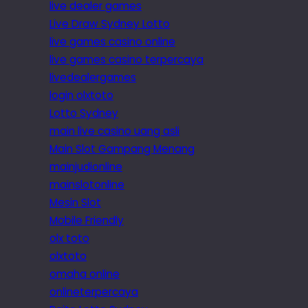
live dealer games
Live Draw Sydney Lotto
live games casino online
live games casino terpercaya
livedealergames
login olxtoto
Lotto Sydney
main live casino uang asli
Main Slot Gampang Menang
mainjudionline
mainslotonline
Mesin Slot
Mobile Friendly
olx toto
olxtoto
omaha online
onlineterpercaya