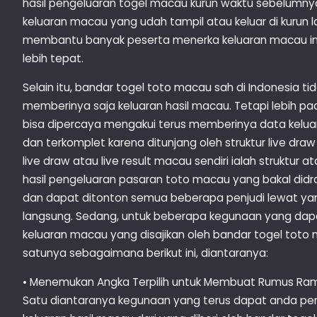
hasil pengeluaran togel macau kurun waktu sebelumn
keluaran macau yang udah tampil atau keluar di kurun l
membantu banyak peserta menerka keluaran macau ini
lebih tepat.
Selain itu, bandar togel toto macau sah di Indonesia t
memberinya saja keluaran hasil macau. Tetapi lebih pa
bisa dipercaya mengakui terus memberinya data keluar
dan terkomplet karena ditunjang oleh struktur live dr
live draw atau live result macau sendiri ialah struktur 
hasil pengeluaran pasaran toto macau yang bakal did
dan dapat ditonton semua beberapa penjudi lewat y
langsung. Sedang, untuk beberapa kegunaan yang dapat
keluaran macau yang disajikan oleh bandar togel toto 
satunya sebagaimana berikut ini, diantaranya:
• Menemukan Angka Terpilih untuk Membuat Rumus Ra
Satu diantaranya kegunaan yang terus dapat anda pe