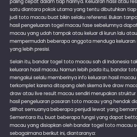
paling cepat dalam tiap harinya. Keluaran hasil atau re
satu diantara pokok utama yang tentu dibutuhkan tiap
judi toto macau buat bikin selaku referensi. Bukan tan
hasil pengeluaran togel macau fase sebelumnya dapa
macau yang udah tampak atau keluar di kurun lalu ata
mempermudah beberapa anggota menduga keluaran ma
yang lebih presisi.
Selain itu, bandar togel toto macau sah di Indonesia t
keluaran hasil macau. Namun lebih pada itu, bandar to
mengakui selalu memberinya info keluaran hasil macau 
terkomplet karena ditopang oleh skema live draw maca
draw atau live result macau sendiri merupakan struktur
hasil pengeluaran pasaran toto macau yang hendak di
dilihat semuanya beberapa penjudi lewat yang bernam
Sementara itu, buat beberapa fungsi yang dapat bettor 
macau yang disiapkan oleh bandar togel toto macau sah
sebagaimana berikut ini, diantaranya: