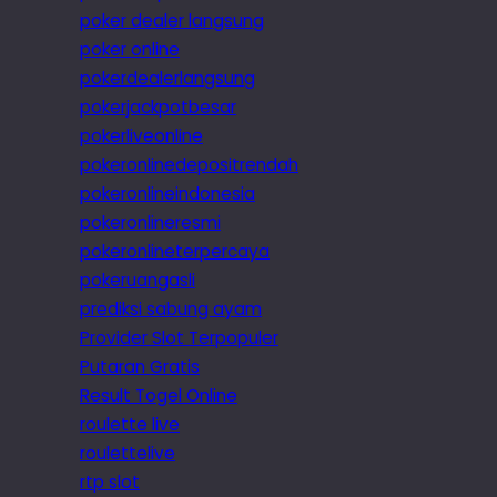
poker dealer langsung
poker online
pokerdealerlangsung
pokerjackpotbesar
pokerliveonline
pokeronlinedepositrendah
pokeronlineindonesia
pokeronlineresmi
pokeronlineterpercaya
pokeruangasli
prediksi sabung ayam
Provider Slot Terpopuler
Putaran Gratis
Result Togel Online
roulette live
roulettelive
rtp slot