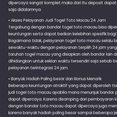
dipercaya sangat komplet maka dari itu deposit dapa
saja didalamnya.
• Akses Pelayanan Judi Togel Toto Macau 24 Jam
Tergabung dengan bandar togel toto macau bisa diper
keuntungan serta dapat berikan kelebihan spesifik bagi
Bagaimana tidak, pelayanan togel toto macau selalu bi
sewaktu-waktu dengan pelayanan terpilih 24 jam yang 
taruhan togel macau yang disiapkan oleh bandar lain 
dihidangkan untuk sekian waktu tersendiri saja sebab
pelayanan terintegrasi 24 jam.
• Banyak Hadiah Paling besar dan Bonus Menarik
Beberapa keuntungan atraktif yang dapat diperoleh ti
judi togel toto macau apabila mana menunjuk bandar p
dapat dipercaya. Karena disamping dari pembayaran 
dengan bandar toto macau dapat dipercaya juga mem
karena banyak hadiah paling besar sampai beberapa j