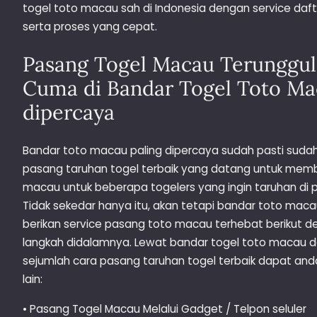
togel toto macau sah di Indonesia dengan service dafta
serta proses yang cepat.
Pasang Togel Macau Terunggu
Cuma di Bandar Togel Toto Ma
dipercaya
Bandar toto macau paling dipercaya sudah pasti sudah
pasang taruhan togel terbaik yang datang untuk memb
macau untuk beberapa togelers yang ingin taruhan di pa
Tidak sekedar hanya itu, akan tetapi bandar toto maca
berikan service pasang toto macau terhebat berikut d
langkah didalamnya. Lewat bandar togel toto macau da
sejumlah cara pasang taruhan togel terbaik dapat and
lain:
• Pasang Togel Macau Melalui Gadget / Telpon seluler