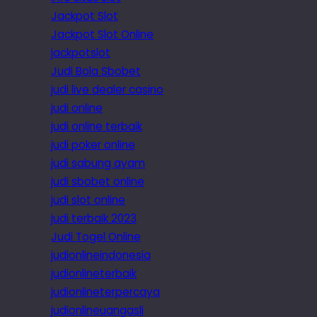
Jackpot Slot
Jackpot Slot Online
jackpotslot
Judi Bola Sbobet
judi live dealer casino
judi online
judi online terbaik
judi poker online
judi sabung ayam
judi sbobet online
judi slot online
judi terbaik 2023
Judi Togel Online
judionlineindonesia
judionlineterbaik
judionlineterpercaya
judionlineuangasli