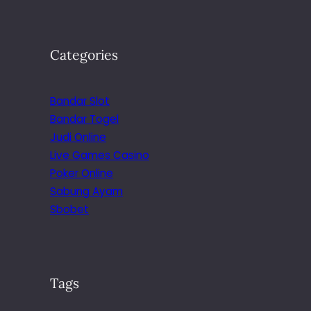
Categories
Bandar Slot
Bandar Togel
Judi Online
Live Games Casino
Poker Online
Sabung Ayam
Sbobet
Tags