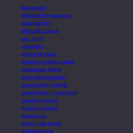
#AgenSlot
#AgenSlotTerpercaya
#BandarSlot
#SitusSlotGacor
adu ayam
aduayam
agen judi online
agen live games casino
agen poker online
agen sabung ayam
agen sbobet terbaik
Agen Sbobet Terpercaya
Agen Slot Gacor
Agen Slot Resmi
agen togel
Agen Togel Online
agenjudionline