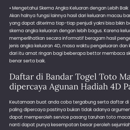
• Mengetahui Skema Angka Keluaran dengan Lebih Baik
Akan halnya fungsi lainnya hasil dari keluaran macau 
yang dapat diterima tiap-tiap penjudi yakni bisa bikin b
skema angka keluaran dengan lebih bagus. Karena kelua
memperlihatkan secara informatif beragam hasil penge
jenis angka keluaran 4D, masa waktu pengeluaran dan
dari itu amat ringan bagi beberapa bettor membaca
benar serta baik.
Daftar di Bandar Togel Toto M
dipercaya Agunan Hadiah 4D Pa
Keutamaan buat anda coba tergabung serta daftar di
paling dipercaya pastinya bukan tidak adanya argume
dapat memperoleh service pasang taruhan toto macau, 
nanti dapat punya kesempatan besar peroleh sejumlah