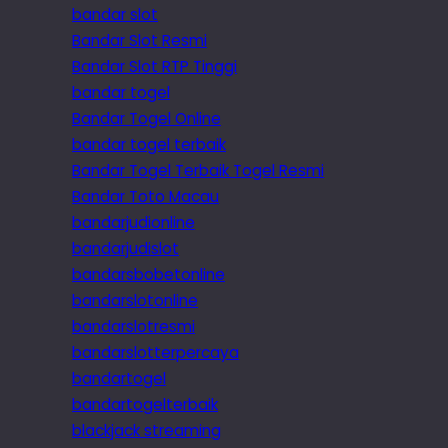
bandar slot
Bandar Slot Resmi
Bandar Slot RTP Tinggi
bandar togel
Bandar Togel Online
bandar togel terbaik
Bandar Togel Terbaik Togel Resmi
Bandar Toto Macau
bandarjudionline
bandarjudislot
bandarsbobetonline
bandarslotonline
bandarslotresmi
bandarslotterpercaya
bandartogel
bandartogelterbaik
blackjack streaming