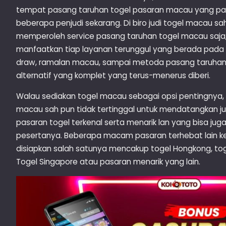
tempat pasang taruhan togel pasaran macau yang pali
beberapa penjudi sekarang. Di biro judi togel macau sa
memperoleh service pasang taruhan togel macau saja, 
manfaatkan tiap layanan terunggul yang berada pada 
draw, ramalan macau, sampai metoda pasang taruhan
alternatif yang komplet yang terus-menerus diberi.
Walau sediakan togel macau sebagai opsi pentingnya, 
macau sah pun tidak tertinggal untuk mendatangkan 
pasaran togel terkenal serta menarik lan yang bisa jug
pesertanya. Beberapa macam pasaran terhebat lain k
disiapkan salah satunya mencakup togel Hongkong, tog
Togel Singapore atau pasaran menarik yang lain.