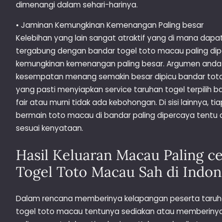
dimenangi dalam sehari-harinya.
• Jaminan Kemungkinan Kemenangan Paling besar
Kelebihan yang lain sangat atraktif yang di mana dapat
tergabung dengan bandar togel toto macau paling di
kemungkinan kemenangan paling besar. Argumen anda 
kesempatan menang semakin besar dipicu bandar toto
yang pasti menyiapkan service taruhan togel terpilih 
fair atau murni tidak ada kebohongan. Di sisi lainnya,
bermain toto macau di bandar paling dipercaya tentu 
sesuai kenyataan.
Hasil Keluaran Macau Paling c
Togel Toto Macau Sah di Indon
Dalam rencana memberinya kelapangan peserta taruha
togel toto macau tentunya sediakan atau memberinya 