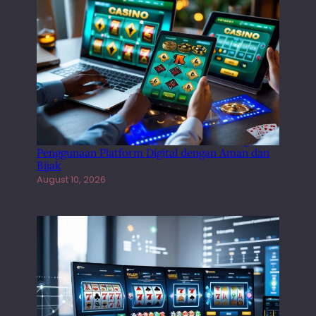
E
R
U
A
N
T
A
N
P
Judi Online Memahami Risiko Dan Tantangan
Penggunaan Platform Digital dengan Aman dan
A
Bijak
B
August 10, 2026
A
T
A
S