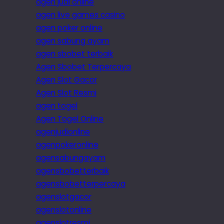
agen judi online
agen live games casino
agen poker online
agen sabung ayam
agen sbobet terbaik
Agen Sbobet Terpercaya
Agen Slot Gacor
Agen Slot Resmi
agen togel
Agen Togel Online
agenjudionline
agenpokeronline
agensabungayam
agensbobetterbaik
agensbobetterpercaya
agenslotgacor
agenslotonline
agenslotresmi