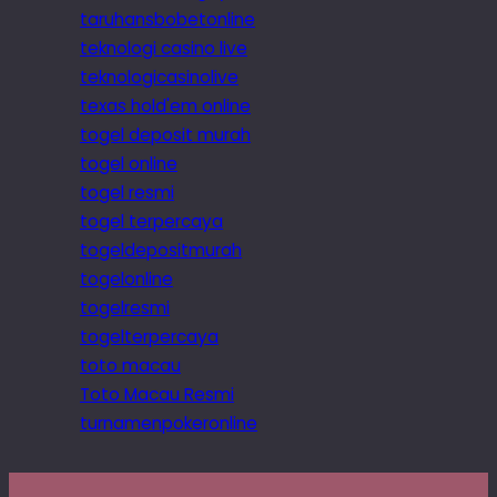
taruhansbobetonline
teknologi casino live
teknologicasinolive
texas hold'em online
togel deposit murah
togel online
togel resmi
togel terpercaya
togeldepositmurah
togelonline
togelresmi
togelterpercaya
toto macau
Toto Macau Resmi
turnamenpokeronline