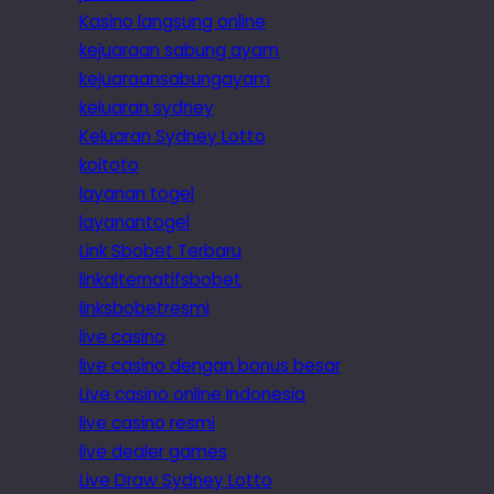
Kasino langsung online
kejuaraan sabung ayam
kejuaraansabungayam
keluaran sydney
Keluaran Sydney Lotto
koitoto
layanan togel
layanantogel
Link Sbobet Terbaru
linkalternatifsbobet
linksbobetresmi
live casino
live casino dengan bonus besar
Live casino online Indonesia
live casino resmi
live dealer games
Live Draw Sydney Lotto