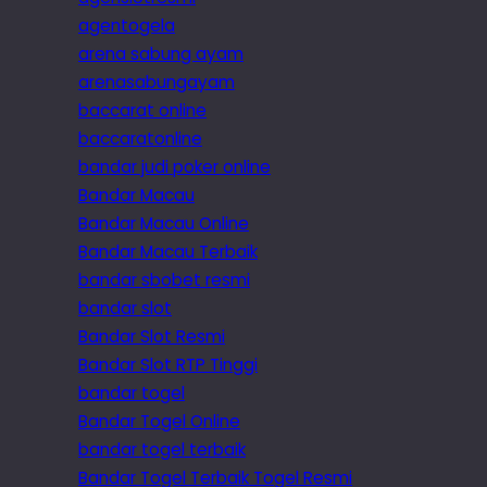
agentogela
arena sabung ayam
arenasabungayam
baccarat online
baccaratonline
bandar judi poker online
Bandar Macau
Bandar Macau Online
Bandar Macau Terbaik
bandar sbobet resmi
bandar slot
Bandar Slot Resmi
Bandar Slot RTP Tinggi
bandar togel
Bandar Togel Online
bandar togel terbaik
Bandar Togel Terbaik Togel Resmi