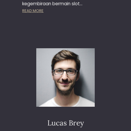
kegembiraan bermain slot…
:
READ MORE
M
A
N
J
A
K
A
N
D
I
R
I
D
I
S
L
O
Lucas Brey
T