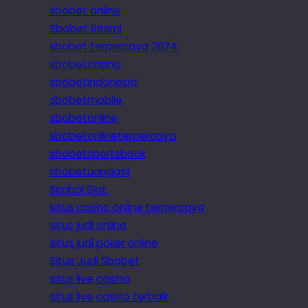
sbobet online
Sbobet Resmi
sbobet terpercaya 2024
sbobetcasino
sbobetindonesia
sbobetmobile
sbobetonline
sbobetonlineterpercaya
sbobetsportsbook
sbobetuangasli
Simbol Slot
situs casino online terpercaya
situs judi online
situs judi poker online
Situs Judi Sbobet
situs live casino
situs live casino terbaik