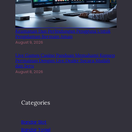
Judi Online Panduan Memahami Aspek
Keamanan Dan Perlindungan Pengguna Untuk
Pengalaman Bermain Aman
August 9, 2026
Live Games Casino Panduan Memahami Konsep
Permainan Dengan Live Dealer Secara Mudah
dan Seru
August 8, 2026
Categories
Bandar Slot
Bandar Togel