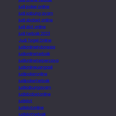
judi poker online
judi sabung ayam
judi sbobet online
judi slot online
judi terbaik 2023
Judi Togel Online
judionlineindonesia
judionlineterbaik
judionlineterpercaya
judionlineuangasli
judipokeronline
judipokerterbaik
judisabungayam
judisbobetonline
judislot
judislotonline
judislotterbaik