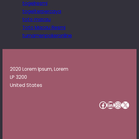
togelresmi
togelterpercaya
toto macau
Toto Macau Resmi
turnamenpokeronline
2020 Lorem Ipsum, Lorem
LP 3200
United States
#
#
#
#