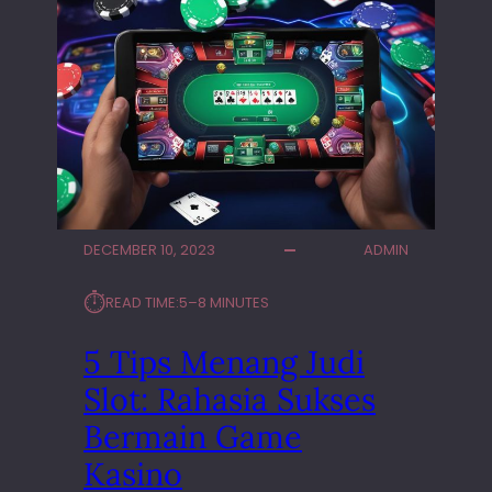
DECEMBER 10, 2023
ADMIN
⏱︎
READ TIME:
5–8 MINUTES
5 Tips Menang Judi
Slot: Rahasia Sukses
Bermain Game
Kasino