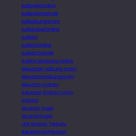
judipokeronline
judipokerterbaik
judisabungayam
judisbobetonline
judislot
judislotonline
judislotterbaik
Kasino langsung online
kejuaraan sabung ayam
kejuaraansabungayam
keluaran sydney
Keluaran Sydney Lotto
koitoto
layanan togel
layanantogel
Link Sbobet Terbaru
linkalternatifsbobet