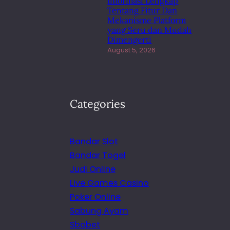
Informasi Lengkap
Tentang Fitur Dan
Mekanisme Platform
yang Seru dan Mudah
Dimengerti
August 5, 2026
Categories
Bandar Slot
Bandar Togel
Judi Online
Live Games Casino
Poker Online
Sabung Ayam
Sbobet