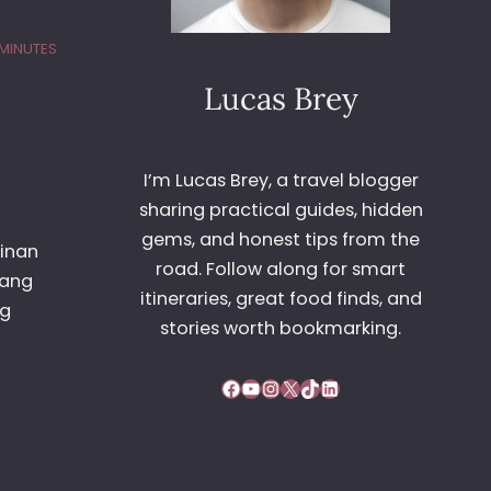
 MINUTES
Lucas Brey
I’m Lucas Brey, a travel blogger
sharing practical guides, hidden
gems, and honest tips from the
ainan
road. Follow along for smart
yang
itineraries, great food finds, and
ng
stories worth bookmarking.
Facebook
YouTube
Instagram
X
TikTok
LinkedIn