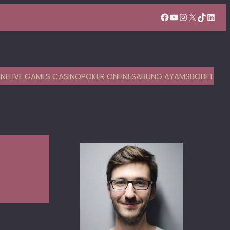
Facebook
YouTube
Instagram
X
TikTok
Linke
INE
LIVE GAMES CASINO
POKER ONLINE
SABUNG AYAM
SBOBET