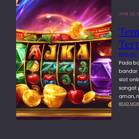
JUNE 22, 
Tem
Terp
Bandar 
Pada ba
bandar 
slot on
sangat 
aman, ny
READ MOR