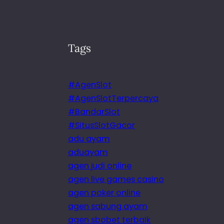
Tags
#AgenSlot
#AgenSlotTerpercaya
#BandarSlot
#SitusSlotGacor
adu ayam
aduayam
agen judi online
agen live games casino
agen poker online
agen sabung ayam
agen sbobet terbaik