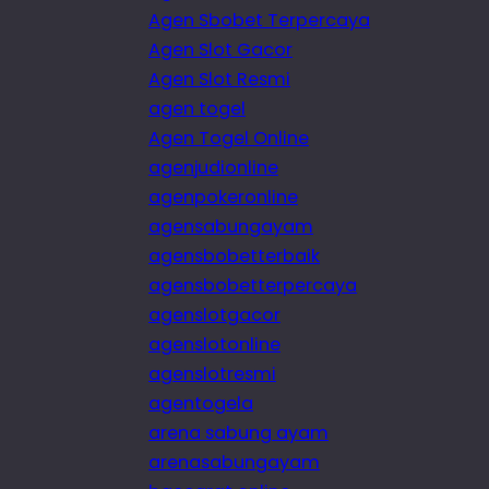
Agen Sbobet Terpercaya
Agen Slot Gacor
Agen Slot Resmi
agen togel
Agen Togel Online
agenjudionline
agenpokeronline
agensabungayam
agensbobetterbaik
agensbobetterpercaya
agenslotgacor
agenslotonline
agenslotresmi
agentogela
arena sabung ayam
arenasabungayam