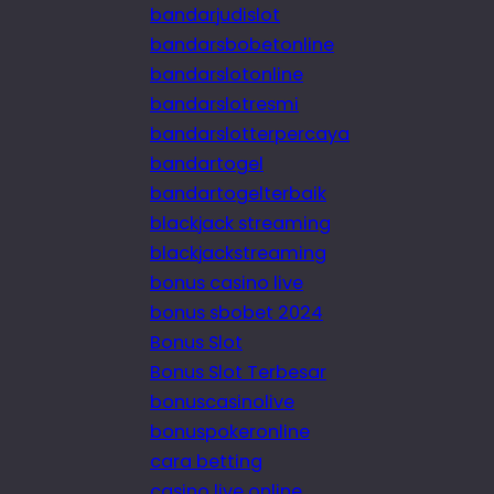
bandarjudislot
bandarsbobetonline
bandarslotonline
bandarslotresmi
bandarslotterpercaya
bandartogel
bandartogelterbaik
blackjack streaming
blackjackstreaming
bonus casino live
bonus sbobet 2024
Bonus Slot
Bonus Slot Terbesar
bonuscasinolive
bonuspokeronline
cara betting
casino live online