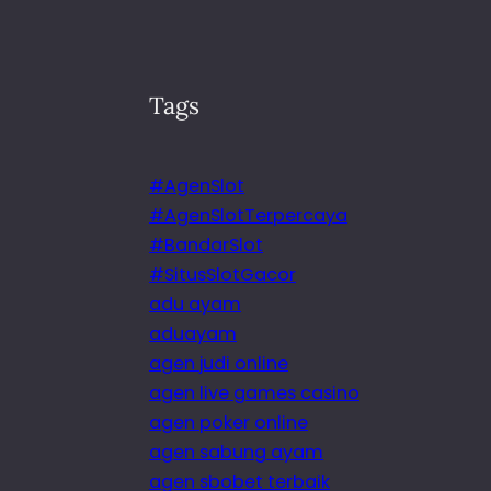
Tags
#AgenSlot
#AgenSlotTerpercaya
#BandarSlot
#SitusSlotGacor
adu ayam
aduayam
agen judi online
agen live games casino
agen poker online
agen sabung ayam
agen sbobet terbaik