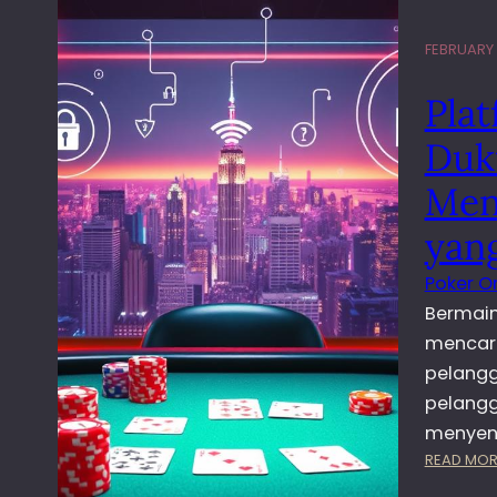
FEBRUARY 
Pla
Duk
Men
yan
Poker O
Bermain
mencar
pelangg
pelangg
menyen
READ MOR