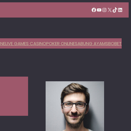
Facebook
YouTube
Instagram
X
TikTok
Linke
INE
LIVE GAMES CASINO
POKER ONLINE
SABUNG AYAM
SBOBET