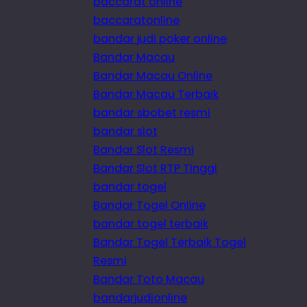
baccarat online
baccaratonline
bandar judi poker online
Bandar Macau
Bandar Macau Online
Bandar Macau Terbaik
bandar sbobet resmi
bandar slot
Bandar Slot Resmi
Bandar Slot RTP Tinggi
bandar togel
Bandar Togel Online
bandar togel terbaik
Bandar Togel Terbaik Togel
Resmi
Bandar Toto Macau
bandarjudionline