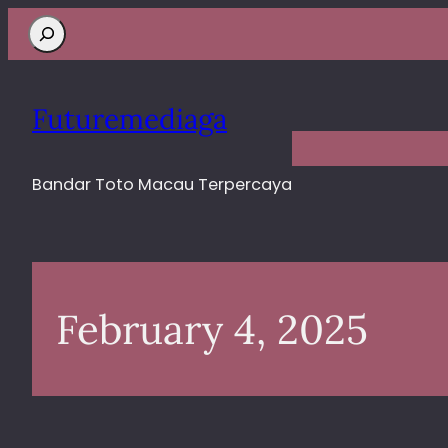
Search
Futuremediaga
Bandar Toto Macau Terpercaya
February 4, 2025