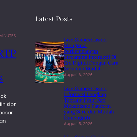
Latest Posts
MINUTES
Live Games Casino
Mengenal
 RTP
Perkembangan
Streaming Interaktif Di
Era Digital Dengan Cara
Seru dan Mudah
s
August 6, 2026
Live Games Casino
Informasi Lengkap
yak
Tentang Fitur Dan
h slot
Mekanisme Platform
yang Seru dan Mudah
besar
Dimengerti
an
August 5, 2026