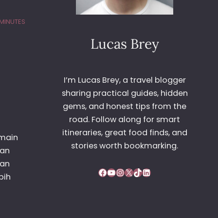
MINUTES
Lucas Brey
I’m Lucas Brey, a travel blogger
sharing practical guides, hidden
gems, and honest tips from the
road. Follow along for smart
itineraries, great food finds, and
emain
stories worth bookmarking.
gan
nan
Facebook
YouTube
Instagram
X
TikTok
LinkedIn
bih