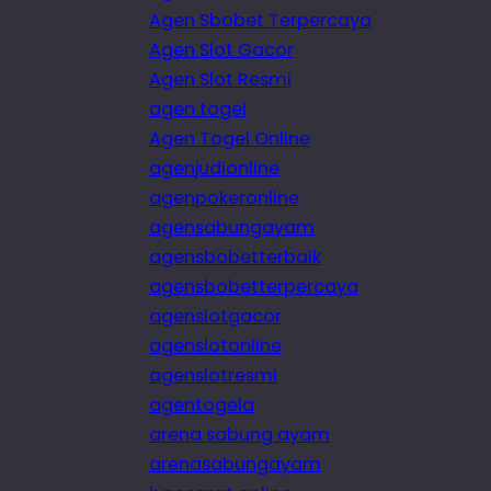
Agen Sbobet Terpercaya
Agen Slot Gacor
Agen Slot Resmi
agen togel
Agen Togel Online
agenjudionline
agenpokeronline
agensabungayam
agensbobetterbaik
agensbobetterpercaya
agenslotgacor
agenslotonline
agenslotresmi
agentogela
arena sabung ayam
arenasabungayam